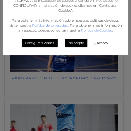
RECHAZAR la instalación de cookies clicando en “No Acepto" o
CONFIGURAR la instalación de cookies clicando en “Configurar
Cookies”.
Para obtener más información sobre nuestras políticas de datos,
visite nuestra
Política de privacidad
. Para obtener más información
al respecto, puedes consultar nuestra
Política de Cookies
.
Configurar Cookies
No acepto
Sí, Acepto
CESA 2024 - DÍA 1 - XF GALICIA - LA RIOJA