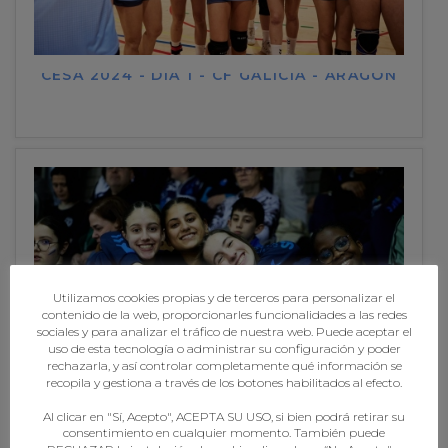
CESA 2024 - DÍA 1 - CF GALICIA - ARAGÓN
Utilizamos cookies propias y de terceros para personalizar el
contenido de la web, proporcionarles funcionalidades a las redes
sociales y para analizar el tráfico de nuestra web. Puede aceptar el
uso de esta tecnología o administrar su configuración y poder
rechazarla, y así controlar completamente qué información se
recopila y gestiona a través de los botones habilitados al efecto.
CESA 2024 - DÍA 1 - CM GALICIA - CASTELA A
MANCHA
Al clicar en "Sí, Acepto", ACEPTA SU USO, si bien podrá retirar su
consentimiento en cualquier momento. También puede