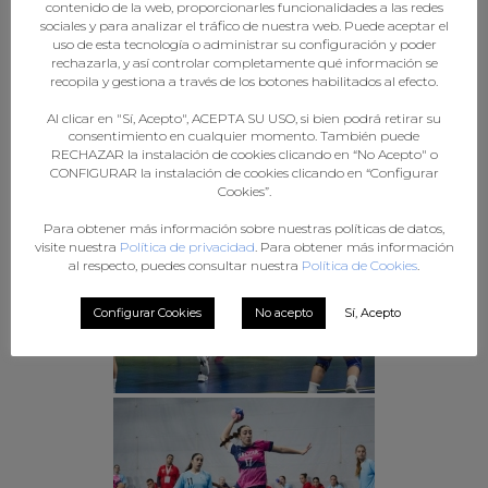
contenido de la web, proporcionarles funcionalidades a las redes
sociales y para analizar el tráfico de nuestra web. Puede aceptar el
uso de esta tecnología o administrar su configuración y poder
rechazarla, y así controlar completamente qué información se
recopila y gestiona a través de los botones habilitados al efecto.
Al clicar en "Sí, Acepto", ACEPTA SU USO, si bien podrá retirar su
consentimiento en cualquier momento. También puede
RECHAZAR la instalación de cookies clicando en “No Acepto" o
CONFIGURAR la instalación de cookies clicando en “Configurar
Cookies”.
Para obtener más información sobre nuestras políticas de datos,
visite nuestra
Política de privacidad
. Para obtener más información
al respecto, puedes consultar nuestra
Política de Cookies
.
Configurar Cookies
No acepto
Sí, Acepto