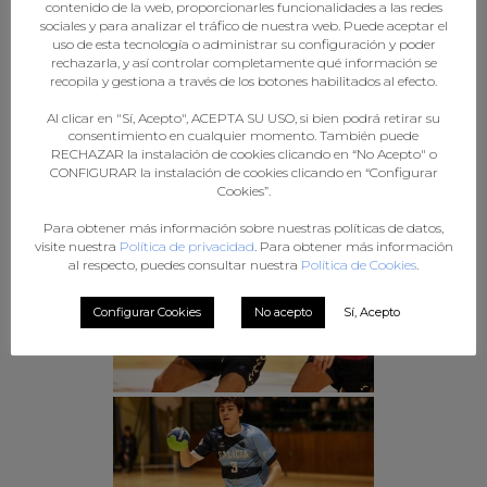
contenido de la web, proporcionarles funcionalidades a las redes
sociales y para analizar el tráfico de nuestra web. Puede aceptar el
uso de esta tecnología o administrar su configuración y poder
rechazarla, y así controlar completamente qué información se
recopila y gestiona a través de los botones habilitados al efecto.
Al clicar en "Sí, Acepto", ACEPTA SU USO, si bien podrá retirar su
consentimiento en cualquier momento. También puede
RECHAZAR la instalación de cookies clicando en “No Acepto" o
CONFIGURAR la instalación de cookies clicando en “Configurar
Cookies”.
Para obtener más información sobre nuestras políticas de datos,
visite nuestra
Política de privacidad
. Para obtener más información
al respecto, puedes consultar nuestra
Política de Cookies
.
Configurar Cookies
No acepto
Sí, Acepto