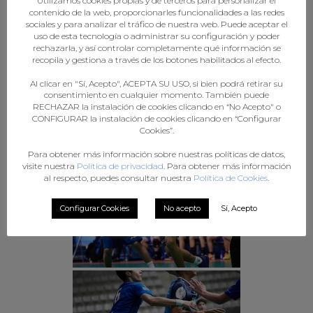
Utilizamos cookies propias y de terceros para personalizar el
contenido de la web, proporcionarles funcionalidades a las redes
sociales y para analizar el tráfico de nuestra web. Puede aceptar el
uso de esta tecnología o administrar su configuración y poder
rechazarla, y así controlar completamente qué información se
recopila y gestiona a través de los botones habilitados al efecto.
Al clicar en "Sí, Acepto", ACEPTA SU USO, si bien podrá retirar su
consentimiento en cualquier momento. También puede
RECHAZAR la instalación de cookies clicando en “No Acepto" o
CONFIGURAR la instalación de cookies clicando en “Configurar
Cookies”.
Para obtener más información sobre nuestras políticas de datos,
visite nuestra
Política de privacidad
. Para obtener más información
al respecto, puedes consultar nuestra
Política de Cookies
.
Configurar Cookies
No acepto
Sí, Acepto