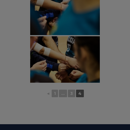
◄
1
...
3
4