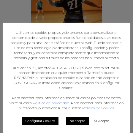
Utilizamos cookies propias y de terceros para personalizar el
contenido de la web, proporcionarles funcionalidades a las redes
sociales y para analizar el tráfico de nuestra web. Puede aceptar el
uso de esta tecnología o administrar su configuración y poder
rechazarla, y así controlar completamente qué información se
recopila y gestiona a través de los botones habilitados al efecto.
Al clicar en "Sí, Acepto", ACEPTA SU USO, si bien podrá retirar su
consentimiento en cualquier momento. También puede
RECHAZAR la instalación de cookies clicando en “No Acepto" o
CONFIGURAR la instalación de cookies clicando en “Configurar
Cookies”.
Para obtener más información sobre nuestras políticas de datos,
visite nuestra
Política de privacidad
. Para obtener más información
al respecto, puedes consultar nuestra
Política de Cookies
.
Configurar Cookies
No acepto
Sí, Acepto