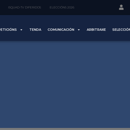
ISQUAD-TV DIFERIDOS
ELECCIÓNS 2026
ETICIÓNS
TENDA
COMUNICACIÓN
ARBITRAXE
SELECCIÓ