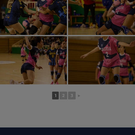
1
2
3
►