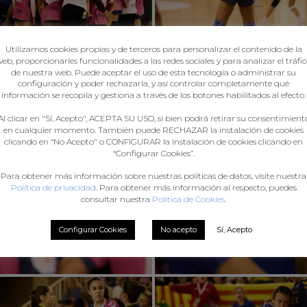
Utilizamos cookies propias y de terceros para personalizar el contenido de la
eb, proporcionarles funcionalidades a las redes sociales y para analizar el tráfi
de nuestra web. Puede aceptar el uso de esta tecnología o administrar su
configuración y poder rechazarla, y así controlar completamente qué
información se recopila y gestiona a través de los botones habilitados al efecto.
Al clicar en "Sí, Acepto", ACEPTA SU USO, si bien podrá retirar su consentimient
en cualquier momento. También puede RECHAZAR la instalación de cookies
clicando en “No Acepto" o CONFIGURAR la instalación de cookies clicando en
“Configurar Cookies”.
Para obtener más información sobre nuestras políticas de datos, visite nuestra
Política de privacidad
. Para obtener más información al respecto, puedes
consultar nuestra
Política de Cookies
.
Configurar Cookies
No acepto
Sí, Acepto