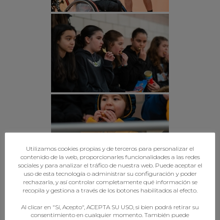
Utilizamos cookies propias y de terceros para personalizar el
contenido de la web, proporcionarles funcionalidades a las redes
sociales y para analizar el tráfico de nuestra web. Puede aceptar el
uso de esta tecnología o administrar su configuración y poder
rechazarla, y así controlar completamente qué información se
recopila y gestiona a través de los botones habilitados al efecto.
Al clicar en "Sí, Acepto", ACEPTA SU USO, si bien podrá retirar su
consentimiento en cualquier momento. También puede