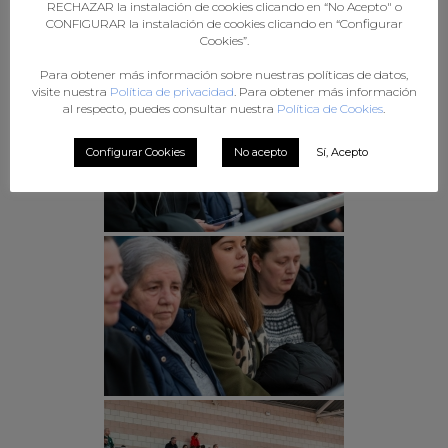
RECHAZAR la instalación de cookies clicando en “No Acepto" o
CONFIGURAR la instalación de cookies clicando en “Configurar
Cookies”.
Para obtener más información sobre nuestras políticas de datos,
visite nuestra
Política de privacidad
. Para obtener más información
al respecto, puedes consultar nuestra
Política de Cookies
.
Configurar Cookies
No acepto
Sí, Acepto