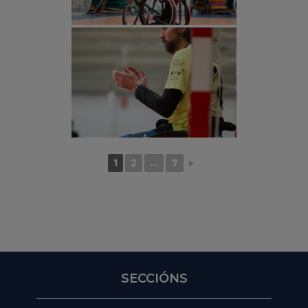
1
2
...
7
►
SECCIÓNS