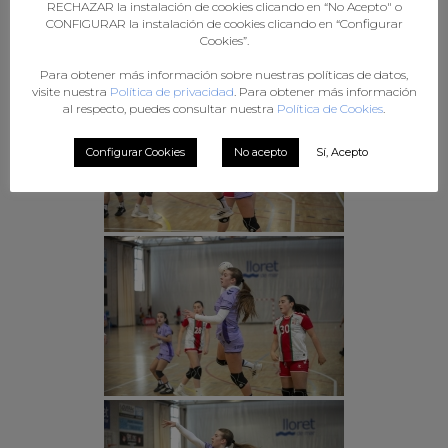
RECHAZAR la instalación de cookies clicando en “No Acepto" o
CONFIGURAR la instalación de cookies clicando en “Configurar
Cookies”.
Para obtener más información sobre nuestras políticas de datos,
visite nuestra
Política de privacidad
. Para obtener más información
al respecto, puedes consultar nuestra
Política de Cookies
.
Configurar Cookies
No acepto
Sí, Acepto