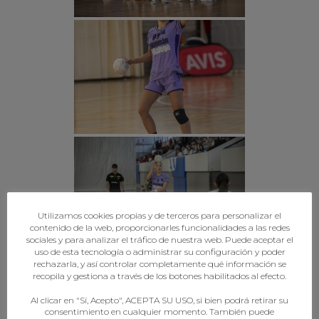
Utilizamos cookies propias y de terceros para personalizar el
contenido de la web, proporcionarles funcionalidades a las redes
sociales y para analizar el tráfico de nuestra web. Puede aceptar el
uso de esta tecnología o administrar su configuración y poder
rechazarla, y así controlar completamente qué información se
recopila y gestiona a través de los botones habilitados al efecto.
Al clicar en "Sí, Acepto", ACEPTA SU USO, si bien podrá retirar su
consentimiento en cualquier momento. También puede