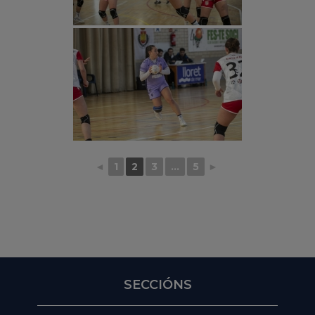
◄
1
2
3
...
5
►
SECCIÓNS