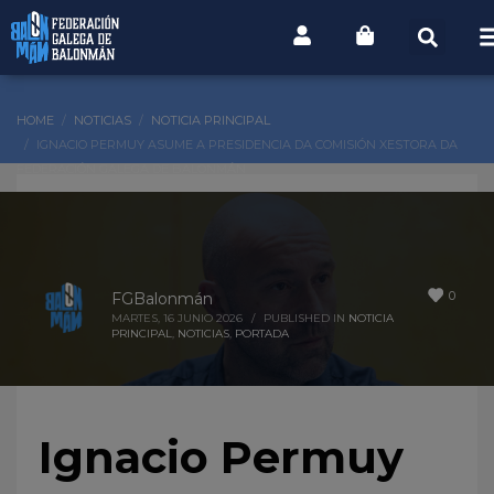
HOME
NOTICIAS
NOTICIA PRINCIPAL
IGNACIO PERMUY ASUME A PRESIDENCIA DA COMISIÓN XESTORA DA
FEDERACIÓN GALEGA DE BALONMÁN
0
FGBalonmán
MARTES, 16 JUNIO 2026
/
PUBLISHED IN
NOTICIA
PRINCIPAL
,
NOTICIAS
,
PORTADA
Ignacio Permuy