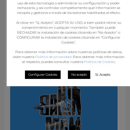
uso de esta tecnología o administrar su configuración y poder
rechazarla, y así controlar completamente qué información se
Federación Galega de Balonmán
recopila y gestiona a través de los botones habilitados al efecto.
Al clicar en "Sí, Acepto", ACEPTA SU USO, si bien podrá retirar su
consentimiento en cualquier momento. También puede
RECHAZAR la instalación de cookies clicando en “No Acepto" o
CONFIGURAR la instalación de cookies clicando en “Configurar
Cookies”.
Para obtener más información sobre nuestras políticas de datos,
visite nuestra
Política de privacidad
. Para obtener más información
al respecto, puedes consultar nuestra
Política de Cookies
.
What you can read next
Configurar Cookies
No acepto
Sí, Acepto