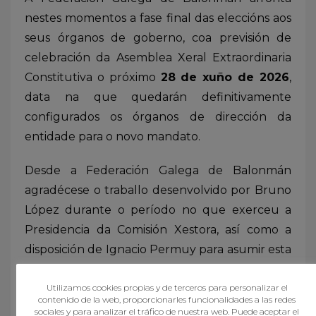
nestes momentos a fase final das eleccións aos
seus órganos de goberno, coa previsión de
celebración da Asemblea Xeral Extraordinaria
Constitutiva o próximo
28 de xuño de 2026
,
data na que quedarán definitivamente
configurados os órganos de dirección da
entidade para o novo mandato.
Desde a Federación Galega de Balonmán
agradécese o traballo desenvolvido por Bruno
López durante o período no que exerceu a
Presidencia da Comisión Xestora, así como a
disposición de Ignacio Permuy para asumir esta
responsabilidade nun momento
especialmente relevante para o futuro da
Utilizamos cookies propias y de terceros para personalizar el
contenido de la web, proporcionarles funcionalidades a las redes
entidade.
sociales y para analizar el tráfico de nuestra web. Puede aceptar el