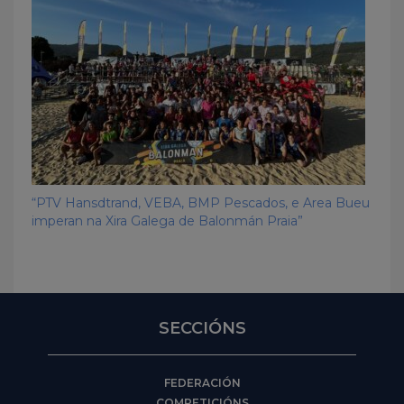
“PTV Hansdtrand, VEBA, BMP Pescados, e Area Bueu
imperan na Xira Galega de Balonmán Praia”
SECCIÓNS
FEDERACIÓN
COMPETICIÓNS