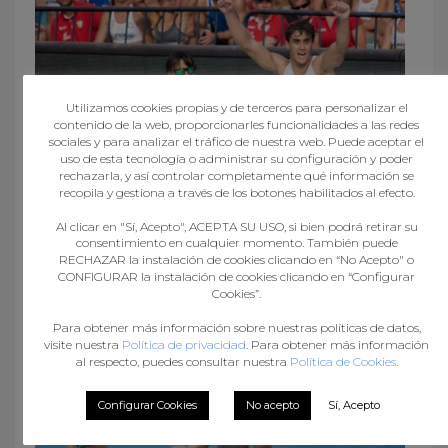
Utilizamos cookies propias y de terceros para personalizar el
contenido de la web, proporcionarles funcionalidades a las redes
sociales y para analizar el tráfico de nuestra web. Puede aceptar el
uso de esta tecnología o administrar su configuración y poder
rechazarla, y así controlar completamente qué información se
recopila y gestiona a través de los botones habilitados al efecto.
Al clicar en "Sí, Acepto", ACEPTA SU USO, si bien podrá retirar su
consentimiento en cualquier momento. También puede
VÍCTOR RODRÍGUEZ, CONVOCADO COS HISPANOS
RECHAZAR la instalación de cookies clicando en “No Acepto" o
DA AREA
CONFIGURAR la instalación de cookies clicando en “Configurar
Cookies”.
Para obtener más información sobre nuestras políticas de datos,
visite nuestra
Política de privacidad
. Para obtener más información
al respecto, puedes consultar nuestra
Política de Cookies
.
Configurar Cookies
No acepto
Sí, Acepto