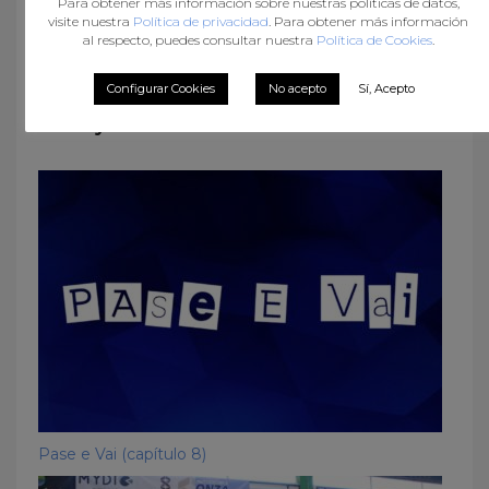
Para obtener más información sobre nuestras políticas de datos,
visite nuestra
Política de privacidad
. Para obtener más información
al respecto, puedes consultar nuestra
Política de Cookies
.
Configurar Cookies
No acepto
Sí, Acepto
What you can read next
Pase e Vai (capítulo 8)