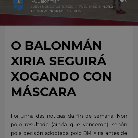
0
FGBalonmán
JUEVES, 08 OCTUBRE 2020
/
PUBLISHED IN
NOTICIA
PRINCIPAL
,
NOTICIAS
,
PORTADA
O BALONMÁN
XIRIA SEGUIRÁ
XOGANDO CON
MÁSCARA
Foi unha das noticias da fin de semana. Non
polo resultado (aínda que venceron), senón
pola decisión adoptada polo BM Xiria antes de