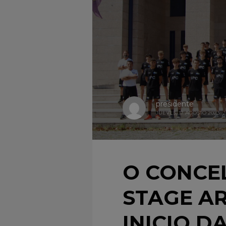
presidente
JUEVES, 17 AGOSTO 2023
/
O CONCE
STAGE A
INICIO D