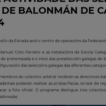
 DE BALONMÁN DE C
4
cello da Estrada será o centro de operacións da Federac
Manuel Coto Ferreiro e as instalacións da Escola Gale
l de pretempada e o inicio das preselección galegas de b
iguración das seleccións galegas das diferentes categor
mbros do colectivo arbitral recibirán as directrices bási
demais poderán realizar as probas físicas, os test de reg
car a foto oficial. O programa distingue tres colectivos
dores/as: