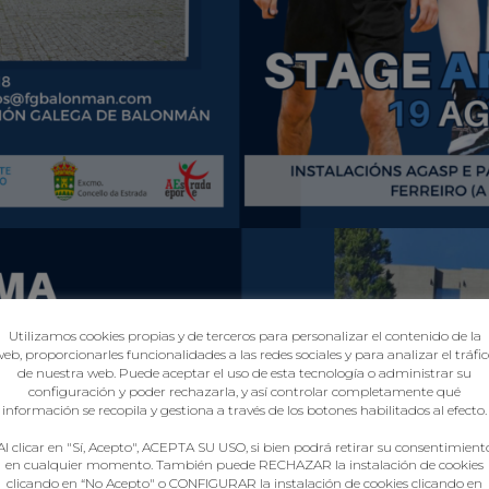
Utilizamos cookies propias y de terceros para personalizar el contenido de la
eb, proporcionarles funcionalidades a las redes sociales y para analizar el tráfi
de nuestra web. Puede aceptar el uso de esta tecnología o administrar su
configuración y poder rechazarla, y así controlar completamente qué
información se recopila y gestiona a través de los botones habilitados al efecto.
Al clicar en "Sí, Acepto", ACEPTA SU USO, si bien podrá retirar su consentimient
en cualquier momento. También puede RECHAZAR la instalación de cookies
clicando en “No Acepto" o CONFIGURAR la instalación de cookies clicando en