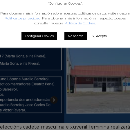
“Configurar Cookies”.
Para obtener más información sobre nuestras políticas de datos, visite nuestra
Política de privacidad
. Para obtener más información al respecto, puedes
consultar nuestra
Política de Cookies
.
Configurar Cookies
No acepto
Sí, Acepto
leccións cadete masculina e xuvenil feminina realiza