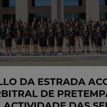
PUBLISHED IN
NOTICIA PRINCIPAL
,
NOTICIAS
,
PORTADA
,
SELECCIONES GALLEGAS
LLO DA ESTRADA AC
RBITRAL DE PRETEMP
A ACTIVIDADE DAS S