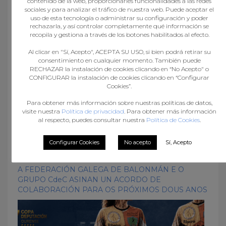
contenido de la web, proporcionarles funcionalidades a las redes
sociales y para analizar el tráfico de nuestra web. Puede aceptar el
What you can read next
uso de esta tecnología o administrar su configuración y poder
rechazarla, y así controlar completamente qué información se
recopila y gestiona a través de los botones habilitados al efecto.
Al clicar en "Sí, Acepto", ACEPTA SU USO, si bien podrá retirar su
consentimiento en cualquier momento. También puede
RECHAZAR la instalación de cookies clicando en “No Acepto" o
CONFIGURAR la instalación de cookies clicando en “Configurar
Cookies”.
Para obtener más información sobre nuestras políticas de datos,
visite nuestra
Política de privacidad
. Para obtener más información
al respecto, puedes consultar nuestra
Política de Cookies
.
Configurar Cookies
No acepto
Sí, Acepto
A FEDERACIÓN GALEGA DE BALONMÁN E O
GRUPO CdeC ASINAN UN ACORDO DE
COLABORACIÓN PARA OS PRÓXIMOS DOUS ANOS