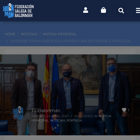
HOME
NOTICIAS
NOTICIA PRINCIPAL
OURENSE FORMA PARTE DA CANDIDATURA DE ESPAÑA E PORTUGAL
PARA ACOLLER O EUROPEO ABSOLUTO MASCULINO 2028
1
FGBalonmán
SÁBADO, 24 ABRIL 2021
/
PUBLISHED IN
NOTICIA
PRINCIPAL
,
NOTICIAS
,
PORTADA