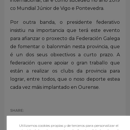
internacional, tal e como sucedeu no ano 2019
co Mundial Júnior de Vigo e Pontevedra.
Por outra banda, o presidente federativo
insistiu na importancia que terá este evento
para afianzar o proxecto da Federación Galega
de fomentar o balonmán nesta provincia, que
é un dos seus obxectivos a curto prazo. A
federación quere apoiar o gran traballo que
están a realizar os clubs da provincia para
lograr, entre todos, que o noso deporte estea
cada vez máis implantado en Ourense.
Utilizamos cookies propias y de terceros para personalizar el