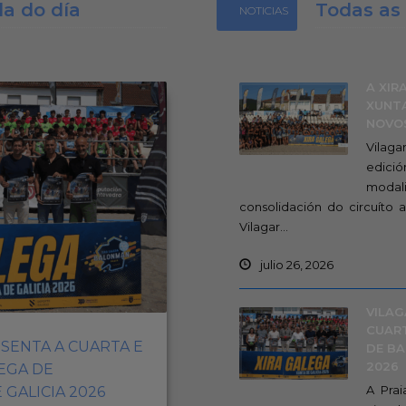
da do día
Todas as 
NOTICIAS
Galega
A XIR
XUNTA
NOVO
Vilaga
edic
modal
consolidación do circuíto
Vilagar...
julio 26, 2026
VILAG
CUART
SENTA A CUARTA E
DE BA
2026
EGA DE
A Pra
GALICIA 2026