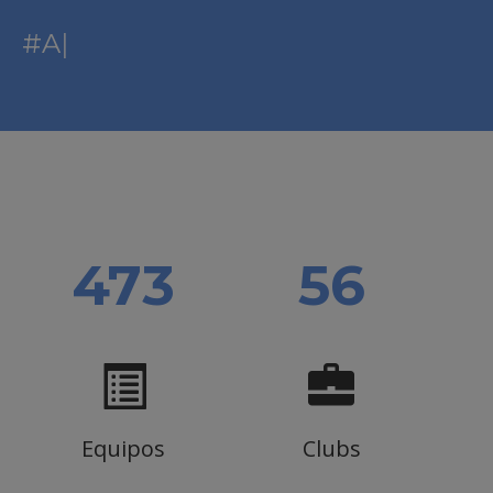
#ACoraxegale
|
525
62
Equipos
Clubs