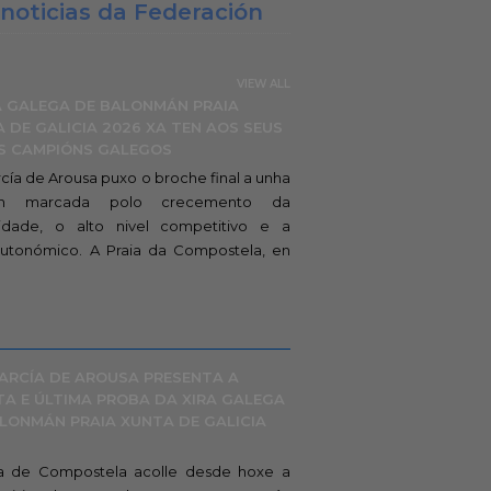
noticias da Federación
VIEW ALL
A GALEGA DE BALONMÁN PRAIA
 DE GALICIA 2026 XA TEN AOS SEUS
S CAMPIÓNS GALEGOS
rcía de Arousa puxo o broche final a unha
ión marcada polo crecemento da
idade, o alto nivel competitivo e a
 autonómico. A Praia da Compostela, en
ARCÍA DE AROUSA PRESENTA A
A E ÚLTIMA PROBA DA XIRA GALEGA
LONMÁN PRAIA XUNTA DE GALICIA
ia de Compostela acolle desde hoxe a