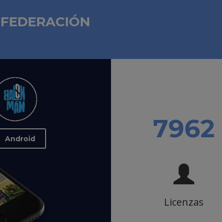
 FEDERACIÓN
10321
Android
Licenzas