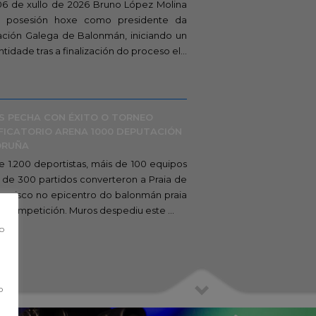
06 de xullo de 2026 Bruno López Molina
 posesión hoxe como presidente da
ción Galega de Balonmán, iniciando un
idade tras a finalización do proceso el...
 PECHA CON ÉXITO O TORNEO
FICATORIO ARENA 1000 DEPUTACIÓN
ORUÑA
e 1.200 deportistas, máis de 100 equipos
 de 300 partidos converteron a Praia de
ancisco no epicentro do balonmán praia
e competición. Muros despediu este ...
co
o