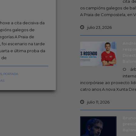
cita d
os campións galegos de bal
A Praia de Compostela, en Vi
hoxe a cita decisiva da
julio 23, 2026
mpións galegos de
gorías A Praia de
André
 foi escenario na tarde
respo
uarta e última proba da
Direc
a de
Balo
O árb
AS
,
PORTADA
intern
IAS
incorpórase ao proxecto lid
catro anos A nova Xunta Dire
julio 11, 2026
Bruno
presi
Balon