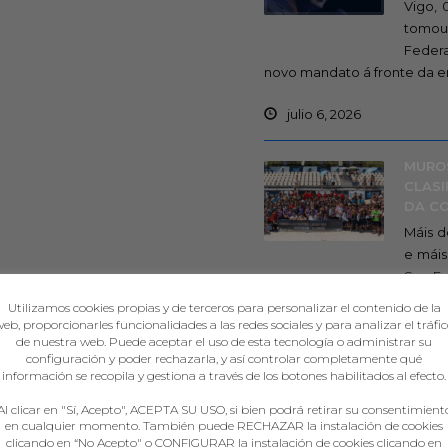
Vigo, 
tomou
Federa
novo mandato á fronte da ent
julio 6, 2026
MUROS
CLASI
DA C
Máis d
e máis
San Fr
galego durante catro días d
Utilizamos cookies propias y de terceros para personalizar el contenido de la
eb, proporcionarles funcionalidades a las redes sociales y para analizar el tráfi
julio 5, 2026
de nuestra web. Puede aceptar el uso de esta tecnología o administrar su
configuración y poder rechazarla, y así controlar completamente qué
información se recopila y gestiona a través de los botones habilitados al efecto.
Al clicar en "Sí, Acepto", ACEPTA SU USO, si bien podrá retirar su consentimient
en cualquier momento. También puede RECHAZAR la instalación de cookies
clicando en “No Acepto" o CONFIGURAR la instalación de cookies clicando en