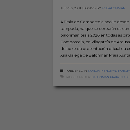
JUEVES, 23 JULIO 2026
BY
FGBALONMÁN
A Praia de Compostela acolle desde 
tempada, na que se coroarán os ca
balonmán praia 2026 en todas as cate
Compostela, en Vilagarcía de Arousa,
de hoxe da presentación oficial da c
Xira Galega de Balonmán Praia Xunt
PUBLISHED IN
NOTICIA PRINCIPAL
,
NOTICI
TAGGED UNDER:
BALONMAN PRAIA
,
NOTIC