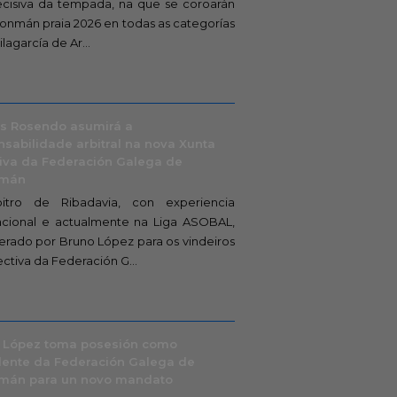
ecisiva da tempada, na que se coroarán
onmán praia 2026 en todas as categorías
lagarcía de Ar...
s Rosendo asumirá a
nsabilidade arbitral na nova Xunta
tiva da Federación Galega de
nmán
itro de Ribadavia, con experiencia
acional e actualmente na Liga ASOBAL,
erado por Bruno López para os vindeiros
ctiva da Federación G...
 López toma posesión como
dente da Federación Galega de
mán para un novo mandato