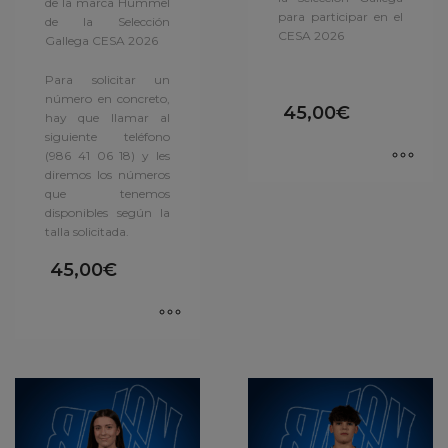
de la marca Hummel
para participar en el
de la Selección
CESA 2026
Gallega CESA 2026
Para solicitar un
número en concreto,
45,00
€
hay que llamar al
siguiente teléfono
(986 41 06 18) y les
diremos los números
que tenemos
disponibles según la
talla solicitada.
45,00
€