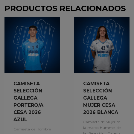
PRODUCTOS RELACIONADOS
CAMISETA
CAMISETA
SELECCIÓN
SELECCIÓN
GALLEGA
GALLEGA
PORTERO/A
MUJER CESA
CESA 2026
2026 BLANCA
AZUL
Camiseta de Mujer de
la marca Hummel de
Camiseta de Hombre
la Selección Gallega