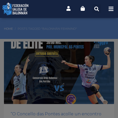
HOME
POSTS TAGGED "BALONMÁN FEMININO"
“O Concello das Pontes acolle un encontro