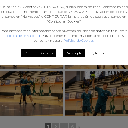
Al clicar en "Sí, Acepto", ACEPTA SU USO, si bien podrá retirar su consentimient
en cualquier momento. También puede RECHAZAR la instalación de cookies
clicando en “No Acepto" o CONFIGURAR la instalación de cookies clicando en
“Configurar Cookies”.
Para obtener más información sobre nuestras políticas de datos, visite nuestra
Política de privacidad
. Para obtener más información al respecto, puedes
consultar nuestra
Política de Cookies
.
Configurar Cookies
No acepto
Sí, Acepto
1
2
...
6
►