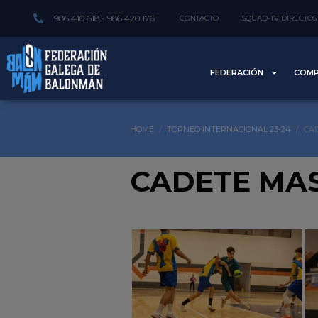
986 410 618 - 986 420 176
CONTACTO
ISQUAD-TV DIRECTOS
FEDERACIÓN
COMP
HOME
TORNEO INTERNACIONAL 23-24
CA
CADETE MA