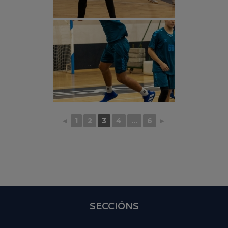
◄
1
2
3
4
...
6
►
SECCIÓNS