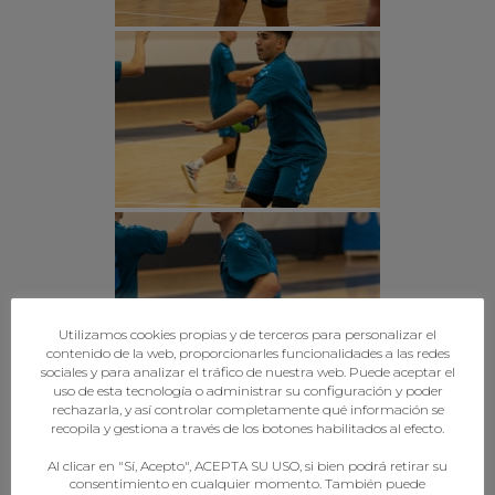
Utilizamos cookies propias y de terceros para personalizar el
contenido de la web, proporcionarles funcionalidades a las redes
sociales y para analizar el tráfico de nuestra web. Puede aceptar el
uso de esta tecnología o administrar su configuración y poder
rechazarla, y así controlar completamente qué información se
recopila y gestiona a través de los botones habilitados al efecto.
Al clicar en "Sí, Acepto", ACEPTA SU USO, si bien podrá retirar su
consentimiento en cualquier momento. También puede