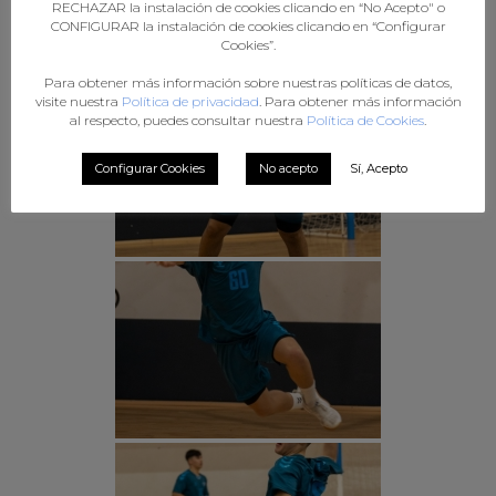
RECHAZAR la instalación de cookies clicando en “No Acepto" o
CONFIGURAR la instalación de cookies clicando en “Configurar
Cookies”.
Para obtener más información sobre nuestras políticas de datos,
visite nuestra
Política de privacidad
. Para obtener más información
al respecto, puedes consultar nuestra
Política de Cookies
.
Configurar Cookies
No acepto
Sí, Acepto