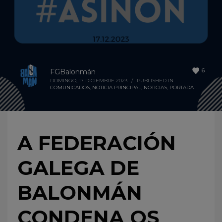
6
FGBalonmán
DOMINGO, 17 DICIEMBRE 2023
/
PUBLISHED IN
COMUNICADOS
,
NOTICIA PRINCIPAL
,
NOTICIAS
,
PORTADA
A FEDERACIÓN
GALEGA DE
BALONMÁN
CONDENA OS