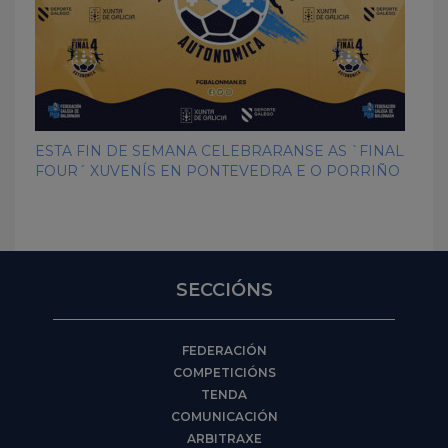
ESTA FIN DE SEMANA CELEBRARANSE AS `FINAL
FOUR´ XUVENÍS EN PONTEVEDRA E O PORRIÑO
SECCIÓNS
FEDERACIÓN
COMPETICIÓNS
TENDA
COMUNICACIÓN
ARBITRAXE