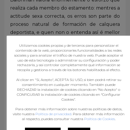
realiza cada membro do estamento: mentres a
actitude sexa correcta, os erros son parte do
proceso natural de formación de calquera
deportista, e quen non o entenda así é mellor
que invista o seu tempo en algo máis produtivo
Utilizamos cookies propias y de terceros para personalizar el
que indo aos pavillóns a faltar ao respecto a
contenido de la web, proporcionarles funcionalidades a las redes
sociales y para analizar el tráfico de nuestra web. Puede aceptar el
ninguén.
uso de esta tecnología o administrar su configuración y poder
rechazarla, y así controlar completamente qué información se
recopila y gestiona a través de los botones habilitados al efecto.
NON á violencia no deporte, NON a
Al clicar en "Sí, Acepto", ACEPTA SU USO, si bien podrá retirar su
consentimiento en cualquier momento. También puede
normalizar os insultos e as saídas de ton,
RECHAZAR la instalación de cookies clicando en “No Acepto" o
CONFIGURAR la instalación de cookies clicando en “Configurar
NON a ir aos pavillóns a facer que outra
Cookies”.
xente non desfrute do balonmán, NON a
Para obtener más información sobre nuestras políticas de datos,
mirar para outro lado, NON a dar mal
visite nuestra
Política de privacidad
. Para obtener más información
exemplo aos/ás deportistas…
al respecto, puedes consultar nuestra
Política de Cookies
.