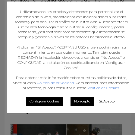
participar.
Utilizamos cookies propias y de terceros para personalizar el
contenido de la web, proporcionarles funcionalidades a las redes
sociales y para analizar el tráfico de nuestra web. Puede aceptar el
A medalla de prata acadada polo equipo
uso de esta tecnología o administrar su configuración y poder
infantil feminino é a recompensa ao traballo de
rechazarla, y así controlar completamente qué información se
recopila y gestiona a través de los botones habilitados al efecto.
todos os estamentos que compoñen o
Al clicar en "Sí, Acepto", ACEPTA SU USO, si bien podrá retirar su
Balonmán Galego; noraboa a todos e todas, e
consentimiento en cualquier momento. También puede
gocemos desta hexemonía galaica!
RECHAZAR la instalación de cookies clicando en “No Acepto" o
CONFIGURAR la instalación de cookies clicando en “Configurar
Cookies”.
Para obtener más información sobre nuestras políticas de datos,
visite nuestra
Política de privacidad
. Para obtener más información
al respecto, puedes consultar nuestra
Política de Cookies
.
Configurar Cookies
No acepto
Sí, Acepto
What you can read next