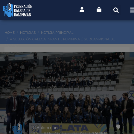
HOME
NOTICIAS
NOTICIA PRINCIPAL
A SELECCIÓN GALEGA INFANTIL FEMININA É SUBCAMPIONA DE
ESPAÑA
0
FGBalonmán
JUEVES, 11 ENERO 2024
/
PUBLISHED IN
NOTICIA