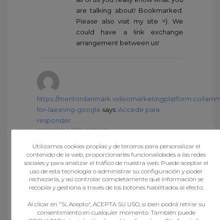
are talking about! Bookmarked.
Please also visit my site =). We
could have a link exchange
arrangement between us!
https://mentordanmark.videomarketingplatform.co/ram
for-laesning-google
says :
Accede para
responder
septiembre 1, 2024 at 5:51 pm
Zencortex
Utilizamos cookies propias y de terceros para personalizar el
contenido de la web, proporcionarles funcionalidades a las redes
sociales y para analizar el tráfico de nuestra web. Puede aceptar el
uso de esta tecnología o administrar su configuración y poder
favs carts
says :
Accede para
rechazarla, y así controlar completamente qué información se
responder
recopila y gestiona a través de los botones habilitados al efecto.
septiembre 1, 2024 at 8:20 pm
Al clicar en "Sí, Acepto", ACEPTA SU USO, si bien podrá retirar su
BUY FAVORITE DISPOSABLE To
consentimiento en cualquier momento. También puede
buy your favorite disposable