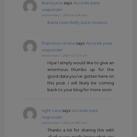
Ikaria juice
says :
Accede para
responder
septiembre 1, 2024 at 6:56 am
Ikaria Lean Belly Juice reviews
fitspresso review
says :
Accede para
responder
septiembre 1, 2024 at 7:27 am
Hiya! I simply would like to give an
enormous thumbs up for the
good data you’ve gotten here on
this post. I will likely be coming
back to your blog for more soon.
sight care
says :
Accede para
responder
septiembre 1, 2024 at 9:57 am
Thanks a lot for sharing this with
all of us you really know what you