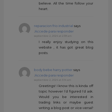
believe. All the time follow your
heart.
reparacion frio industrial
says
:
Accede para responder
septiembre 2, 2024 at 2:39 am
I really enjoy studying on this
website , it has got great blog
posts.
body bebe harry potter
says
:
Accede para responder
septiembre 2, 2024 at 3:14 am
Greetings! I know this is kinda off
topic however I’d figured I’d ask.
Would you be interested in
trading links or maybe guest
writing a blog post or vice-versa?