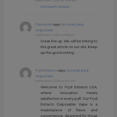
septiembre 2, 2024 at 10:49 pm
Dentavim review
Dentavim
says :
Accede para
responder
septiembre 3, 2024 at 8:08 pm
Great line up. We will be linking to
this great article on our site. Keep
up the good writing.
Fryd Extracts
says :
Accede para
responder
septiembre 4, 2024 at 9:47 am
Welcome to Fryd Extracts USA,
where innovation meets
satisfaction in every puff. Our Fryd
Extracts Disposable Vape is a
masterpiece of flavor and
convenience, designed for those