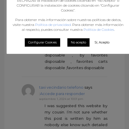
RECHAZAR la instalación de cookies clicando en “No Acepto" o
vapes, you can explore various
CONFIGURAR la instalación de cookies clicando en “Configurar
Cookies”.
online platforms and vape shops
that offer a wide selection of
Para obtener más información sobre nuestras políticas de datos,
popular disposable vape
visite nuestra
Política de privacidad
. Para obtener más información
products favorites disposable
al respecto, puedes consultar nuestra
Política de Cookies
.
thc, favorite dispo , favorite 2g
disposable BUY FAVORITES 2G
Configurar Cookies
No acepto
Sí, Acepto
DISPOSABLE favorites 2 gram
disposable , by favorites
disposable , favorites carts
disposable ,favorites disposable
taxi vecindario telefono
says
:
Accede para responder
septiembre 1, 2024 at 10:01 pm
I was suggested this website by
my cousin. I’m not sure whether
this post is written by him as
nobody else know such detailed