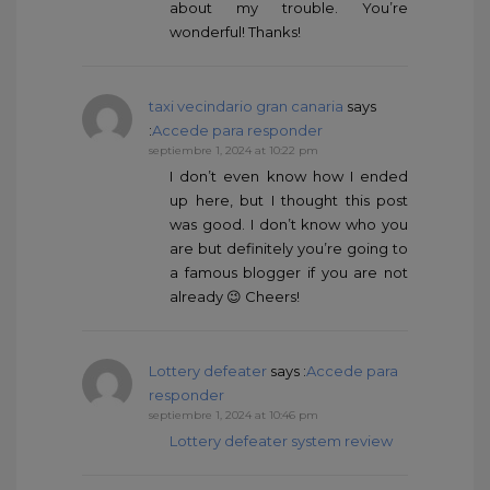
about my trouble. You’re
wonderful! Thanks!
taxi vecindario gran canaria
says
:
Accede para responder
septiembre 1, 2024 at 10:22 pm
I don’t even know how I ended
up here, but I thought this post
was good. I don’t know who you
are but definitely you’re going to
a famous blogger if you are not
already 😉 Cheers!
Lottery defeater
says :
Accede para
responder
septiembre 1, 2024 at 10:46 pm
Lottery defeater system review