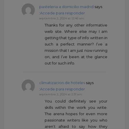
pasteleria a domicilio madrid
says
:
Accede para responder
septiembre 2, 2024 at 12:46 am
Thanks for any other informative
web site. Where else may I am
getting that type of info written in
such a perfect manner? I’ve a
mission that I am just now running
on, and I’ve been at the glance
out for such info.
climatizacion de hoteles
says
:
Accede para responder
septiembre 2, 2024 at 2:31 am
You could definitely see your
skills within the work you write.
The arena hopes for even more
passionate writers like you who
aren’t afraid to say how they