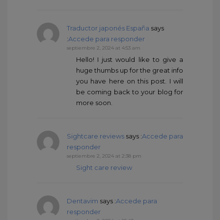
Traductor japonés España
says
:
Accede para responder
septiembre 2, 2024 at 4:53 am
Hello! I just would like to give a
huge thumbs up for the great info
you have here on this post. I will
be coming back to your blog for
more soon.
Sightcare reviews
says :
Accede para
responder
septiembre 2, 2024 at 2:38 pm
Sight care review
Dentavim
says :
Accede para
responder