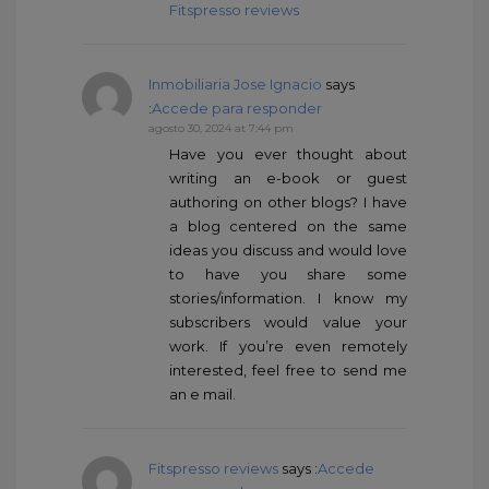
Fitspresso reviews
Inmobiliaria Jose Ignacio
says
:
Accede para responder
agosto 30, 2024 at 7:44 pm
Have you ever thought about
writing an e-book or guest
authoring on other blogs? I have
a blog centered on the same
ideas you discuss and would love
to have you share some
stories/information. I know my
subscribers would value your
work. If you’re even remotely
interested, feel free to send me
an e mail.
Fitspresso reviews
says :
Accede