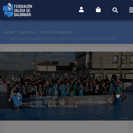
HOME
NOTICIAS
NOTICIA PRINCIPAL
ABEGONDO E ABEGONDO SUPERSTAR, CAMPIÓNS DA PRIMEIRA
EDICIÓN DA COPA 5X5 DEPUTACIÓN DA CORUÑA
1
FGBalonmán
SÁBADO, 20 MAYO 2023
/
PUBLISHED IN
NOTICIA
PRINCIPAL
,
NOTICIAS
,
PORTADA