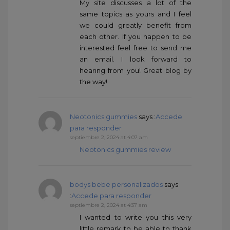
My site discusses a lot of the
same topics as yours and I feel
we could greatly benefit from
each other. If you happen to be
interested feel free to send me
an email. I look forward to
hearing from you! Great blog by
the way!
Neotonics gummies
says :
Accede
para responder
septiembre 2, 2024 at 4:07 am
Neotonics gummies review
bodys bebe personalizados
says
:
Accede para responder
septiembre 2, 2024 at 4:37 am
I wanted to write you this very
little remark to be able to thank