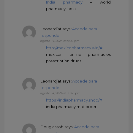
India pharmacy
– world
pharmacy india
Leonardjat
says :
Accede para
responder
agosto 14, 2024 at 9:02 pm
http://mexicopharmacy.win/#
mexican online pharmacies
prescription drugs
Leonardjat
says :
Accede para
responder
agosto 14, 2024 at 10:45 pm
https://indiapharmacy.shop/#
india pharmacy mail order
Douglassob
says :
Accede para