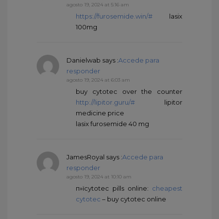
agosto 19, 2024 at 5:16 am
https://furosemide.win/#
lasix
100mg
Danielwab
says :
Accede para
responder
agosto 19, 2024 at 6:03 am
buy cytotec over the counter
http://lipitor.guru/#
lipitor
medicine price
lasix furosemide 40 mg
JamesRoyal
says :
Accede para
responder
agosto 19, 2024 at 10:10 am
п»їcytotec pills online:
cheapest
cytotec
– buy cytotec online