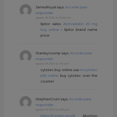
JamesRoyal
says :
Accede para
responder
agosto 19, 2024 at 10:46 am
lipitor sales:
Atorvastatin 20 mg
buy online
– lipitor brand name
price
Stanleycoump
says :
Accede para
responder
agosto 19, 2024 at 1:10 pm
cytotec buy online usa
п»їcytotec
pills online
buy cytotec over the
counter
StephenCrurn
says :
Accede para
responder
agosto 19, 2024 at 3:03 pm
https://cytotec.pro/#
Abortion