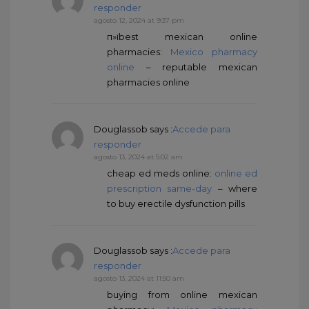
responder
agosto 12, 2024 at 9:37 pm
п»їbest mexican online
pharmacies:
Mexico pharmacy
online
– reputable mexican
pharmacies online
Douglassob
says :
Accede para
responder
agosto 13, 2024 at 5:02 am
cheap ed meds online:
online ed
prescription same-day
– where
to buy erectile dysfunction pills
Douglassob
says :
Accede para
responder
agosto 13, 2024 at 11:50 am
buying from online mexican