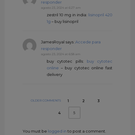
responder
agosto 23, 2024 at 6:27 am
zestril 10 mg in india:
lisinopril 420
1g
– buy lisinopril
JamesRoyal
says :
Accede para
responder
agosto 23, 2024 at 6:58 am
buy cytotec pills:
buy cytotec
online
– buy cytotec online fast
delivery
OLDER COMMENTS
1
2
3
4
5
You must be
logged in
to post a comment.