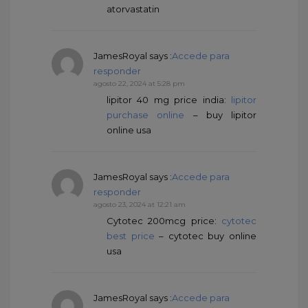
atorvastatin
JamesRoyal
says :
Accede para
responder
agosto 22, 2024 at 5:28 pm
lipitor 40 mg price india:
lipitor
purchase online
– buy lipitor
online usa
JamesRoyal
says :
Accede para
responder
agosto 23, 2024 at 12:21 am
Cytotec 200mcg price:
cytotec
best price
– cytotec buy online
usa
JamesRoyal
says :
Accede para