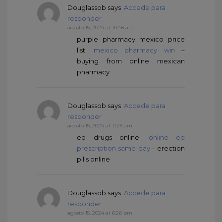
Douglassob
says :
Accede para
responder
agosto 15, 2024 at 10:48 am
purple pharmacy mexico price
list:
mexico pharmacy win
–
buying from online mexican
pharmacy
Douglassob
says :
Accede para
responder
agosto 15, 2024 at 11:25 am
ed drugs online:
online ed
prescription same-day
– erection
pills online
Douglassob
says :
Accede para
responder
agosto 15, 2024 at 6:26 pm