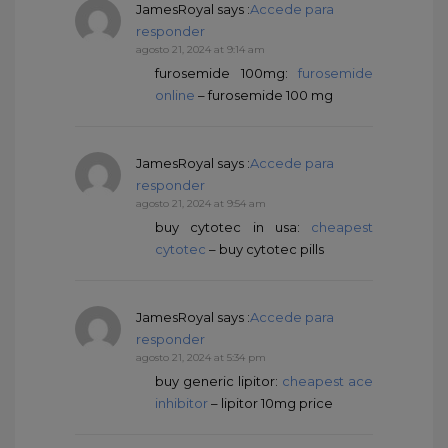
JamesRoyal
says :
Accede para
responder
agosto 21, 2024 at 9:14 am
furosemide 100mg:
furosemide
online
– furosemide 100 mg
JamesRoyal
says :
Accede para
responder
agosto 21, 2024 at 9:54 am
buy cytotec in usa:
cheapest
cytotec
– buy cytotec pills
JamesRoyal
says :
Accede para
responder
agosto 21, 2024 at 5:34 pm
buy generic lipitor:
cheapest ace
inhibitor
– lipitor 10mg price