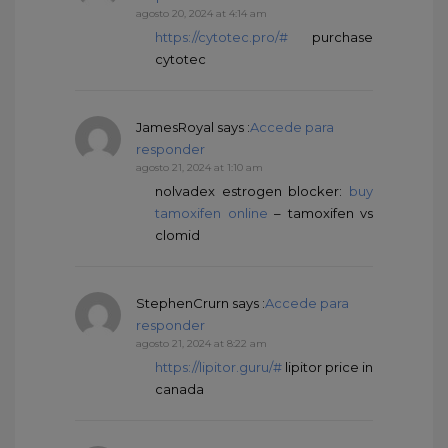
agosto 20, 2024 at 4:14 am
https://cytotec.pro/#
purchase
cytotec
JamesRoyal
says :
Accede para
responder
agosto 21, 2024 at 1:10 am
nolvadex estrogen blocker:
buy
tamoxifen online
– tamoxifen vs
clomid
StephenCrurn
says :
Accede para
responder
agosto 21, 2024 at 8:22 am
https://lipitor.guru/#
lipitor price in
canada