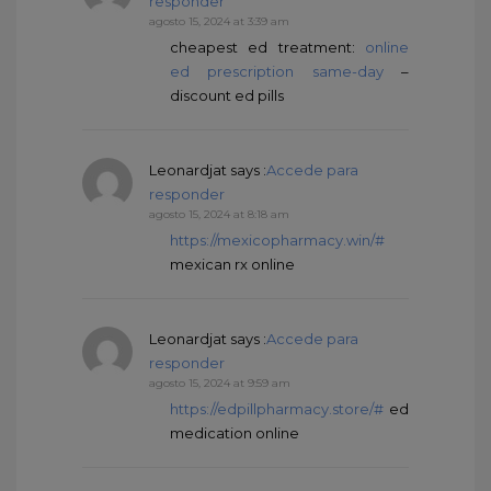
responder
agosto 15, 2024 at 3:39 am
cheapest ed treatment:
online
ed prescription same-day
–
discount ed pills
Leonardjat
says :
Accede para
responder
agosto 15, 2024 at 8:18 am
https://mexicopharmacy.win/#
mexican rx online
Leonardjat
says :
Accede para
responder
agosto 15, 2024 at 9:59 am
https://edpillpharmacy.store/#
ed
medication online