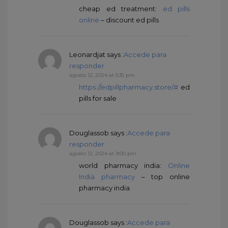
cheap ed treatment:
ed pills
online
– discount ed pills
Leonardjat
says :
Accede para
responder
agosto 12, 2024 at 5:35 pm
https://edpillpharmacy.store/#
ed
pills for sale
Douglassob
says :
Accede para
responder
agosto 12, 2024 at 9:00 pm
world pharmacy india:
Online
India pharmacy
– top online
pharmacy india
Douglassob
says :
Accede para