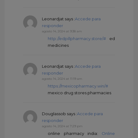
Leonardjat
says :
Accede para
responder
agosto 14, 2024 at 9:38 am
http://edpillpharmacy.store/#
ed
medicines
Leonardjat
says :
Accede para
responder
agosto 14, 2024 at 11:19 am
https://mexicopharmacy.win/#
mexico drug stores pharmacies
Douglassob
says :
Accede para
responder
agosto 14, 2024 at 7:29 pm
online pharmacy india:
Online