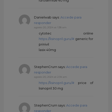
furosemide 40 mg
Danielwab
says :
Accede para
responder
agosto 20, 2024 at 1:38 am
cytotec online
https://lisinopril.guru/#
generic for
prinivil
lasix 40mg
StephenCrurn
says :
Accede para
responder
agosto 20, 2024 at 2:34 am
https://lisinopril.guru/#
price of
lisinopril 30 mg
StephenCrurn
says :
Accede para
responder