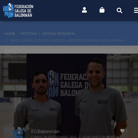
HOME
NOTICIAS
NOTICIA PRINCIPAL
ABEL JUNCAL E ÁNGEL MATEOS, «ÁRBITROS HABILITADOS» PARA A
DIVISIÓN DE HONRA PRATA
1
FGBalonmán
LUNES, 28 SEPTIEMBRE 2020
/
PUBLISHED IN
NOTICIA