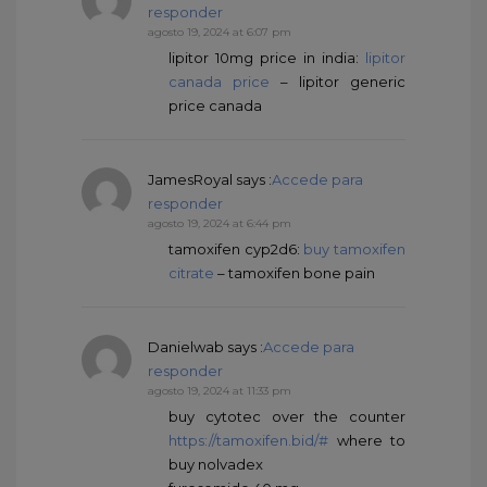
responder
agosto 19, 2024 at 6:07 pm
lipitor 10mg price in india:
lipitor
canada price
– lipitor generic
price canada
JamesRoyal
says :
Accede para
responder
agosto 19, 2024 at 6:44 pm
tamoxifen cyp2d6:
buy tamoxifen
citrate
– tamoxifen bone pain
Danielwab
says :
Accede para
responder
agosto 19, 2024 at 11:33 pm
buy cytotec over the counter
https://tamoxifen.bid/#
where to
buy nolvadex