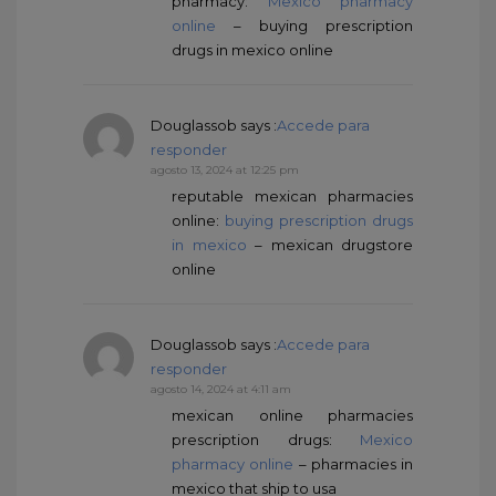
pharmacy:
Mexico pharmacy
online
– buying prescription
drugs in mexico online
Douglassob
says :
Accede para
responder
agosto 13, 2024 at 12:25 pm
reputable mexican pharmacies
online:
buying prescription drugs
in mexico
– mexican drugstore
online
Douglassob
says :
Accede para
responder
agosto 14, 2024 at 4:11 am
mexican online pharmacies
prescription drugs:
Mexico
pharmacy online
– pharmacies in
mexico that ship to usa