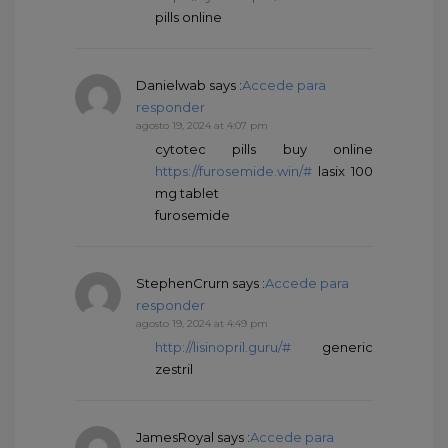
pills online
Danielwab
says :
Accede para
responder
agosto 19, 2024 at 4:07 pm
cytotec pills buy online
https://furosemide.win/#
lasix 100
mg tablet
furosemide
StephenCrurn
says :
Accede para
responder
agosto 19, 2024 at 4:49 pm
http://lisinopril.guru/#
generic
zestril
JamesRoyal
says :
Accede para