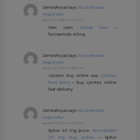
JamesRoyal
says :
Accede para
responder
agosto 22, 2024 at 1:41 am
lasix uses:
cheap lasix
–
furosemide 40mg
JamesRoyal
says :
Accede para
responder
agosto 22, 2024 at 9:54 am
cytotec buy online usa:
cytotec
best price
– buy cytotec online
fast delivery
JamesRoyal
says :
Accede para
responder
agosto 22, 2024 at 10:31 am
lipitor 40 mg price:
Atorvastatin
20 mg buy online
– lipitor