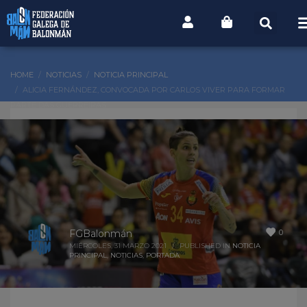
HOME
NOTICIAS
NOTICIA PRINCIPAL
ALICIA FERNÁNDEZ, CONVOCADA POR CARLOS VIVER PARA FORMAR
PARTE DAS GUERREIRAS
0
FGBalonmán
MIÉRCOLES, 31 MARZO 2021
/
PUBLISHED IN
NOTICIA
PRINCIPAL
,
NOTICIAS
,
PORTADA