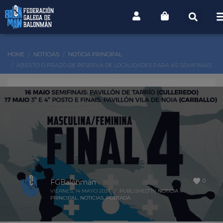
HOME
NOTICIAS
NOTICIA PRINCIPAL
ABERTO O PRAZO DE RESERVA DE LOCALIDADES PARA AS SEMIFINAIS
DA FINAL FOUR DEPUTACIÓN DA CORUÑA
0
FGBalonmán
VIERNES, 14 MAYO 2021
/
PUBLISHED IN
NOTICIA
PRINCIPAL
,
NOTICIAS
,
PORTADA