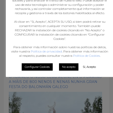
sociales y para analizar el tráfico de nuestra web. Puede aceptar el
What you can read next
uso de esta tecnología o administrar su configuración y poder
rechazarla, y así controlar completamente qué información se
recopila y gestiona a través de los botones habilitados al efecto.
Al clicar en "Sí, Acepto", ACEPTA SU USO, si bien podrá retirar su
consentimiento en cualquier momento. También puede
RECHAZAR la instalación de cookies clicando en “No Acepto" o
CONFIGURAR la instalación de cookies clicando en “Configurar
Cookies”.
Para obtener más información sobre nuestras políticas de datos,
visite nuestra
Política de privacidad
. Para obtener más información
al respecto, puedes consultar nuestra
Política de Cookies
.
Configurar Cookies
No acepto
Sí, Acepto
O TORNEO O NOSO CLUB REÚNE EN O PORRIÑO
A MÁIS DE 800 NENOS E NENAS NUNHA GRAN
FESTA DO BALONMÁN GALEGO