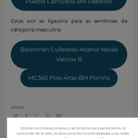
Pueblo Carnicería BM Pabellón
Estas son as ligazóns para as semifinais da
categoría masculina.
Balonmán Culleredo-Acanor Novás
Valinox B
MC360 Poio Artai-BM Porriño
Utilizamos cookies propias y de terceros para personalizar el
contenido de la web, proporcionarles funcionalidades a las redes