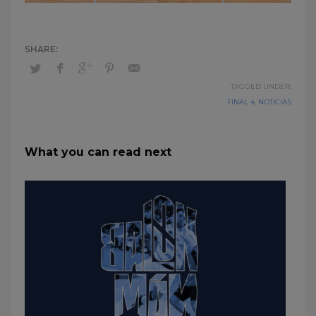
TAGGED UNDER:
FINAL 4
,
NOTICIAS
What you can read next