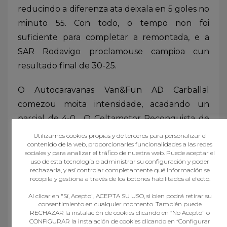
reducindo a diferenza ata deixala en 5 goles no
minuto 55. Con todo, o tempo non foi
suficiente para completar a remontada, e a
SAR Rodavigo proclamouse campioa cun
resultado final de 30-25.
O Autocaravanas Van&Fun AD Carballal
comezou moita intensidade, acadando un
parcial de 4-0 . O Celtamotor Reconquista de
Vigo non acadou anotar o seu primeiro gol ata
Utilizamos cookies propias y de terceros para personalizar el
contenido de la web, proporcionarles funcionalidades a las redes
o minuto 5 de partido. Carballal xogaba
sociales y para analizar el tráfico de nuestra web. Puede aceptar el
co factor cancha ao seu favor e viuse arriba
uso de esta tecnología o administrar su configuración y poder
rechazarla, y así controlar completamente qué información se
dende o primeiro minuto; na metade da
recopila y gestiona a través de los botones habilitados al efecto.
primeira parte o marcador xa mostraba unha
Al clicar en "Sí, Acepto", ACEPTA SU USO, si bien podrá retirar su
diferenza de 5 tantos (8-3). No minuto 25, o
consentimiento en cualquier momento. También puede
RECHAZAR la instalación de cookies clicando en “No Acepto" o
Reconquista baixou a diferenza a tan só dous
CONFIGURAR la instalación de cookies clicando en “Configurar