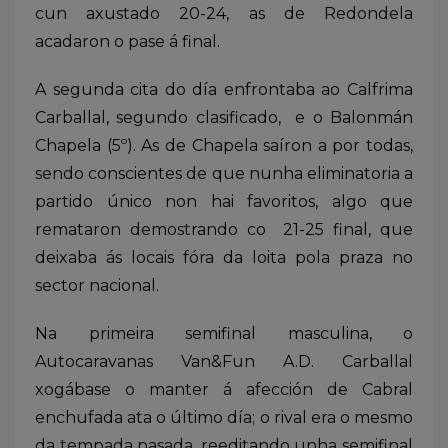
cun axustado 20-24, as de Redondela
acadaron o pase á final.
A segunda cita do día enfrontaba ao Calfrima
Carballal, segundo clasificado, e o Balonmán
Chapela (5º). As de Chapela saíron a por todas,
sendo conscientes de que nunha eliminatoria a
partido único non hai favoritos, algo que
remataron demostrando co 21-25 final, que
deixaba ás locais fóra da loita pola praza no
sector nacional.
Na primeira semifinal masculina, o
Autocaravanas Van&Fun A.D. Carballal
xogábase o manter á afección de Cabral
enchufada ata o último día; o rival era o mesmo
da tempada pasada, reeditando unha semifinal