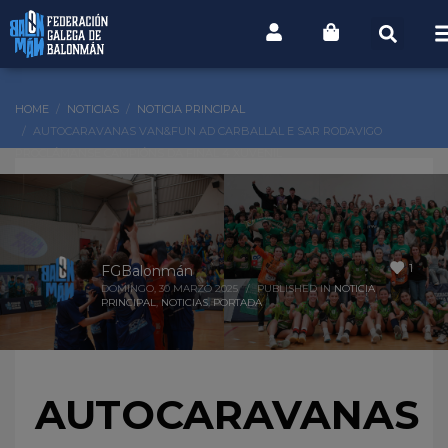
HOME
NOTICIAS
NOTICIA PRINCIPAL
AUTOCARAVANAS VAN&FUN AD CARBALLAL E SAR RODAVIGO
PROCLÁMANSE CAMPIÓNS DA FINAL 4 XUVENIL
1
FGBalonmán
DOMINGO, 30 MARZO 2025
/
PUBLISHED IN
NOTICIA
PRINCIPAL
,
NOTICIAS
,
PORTADA
AUTOCARAVANAS