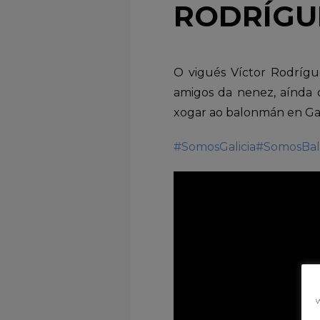
RODRÍGU
O vigués Víctor Rodrígu
amigos da nenez, aínda q
xogar ao balonmán en Gal
#SomosGalicia
#SomosBa
w