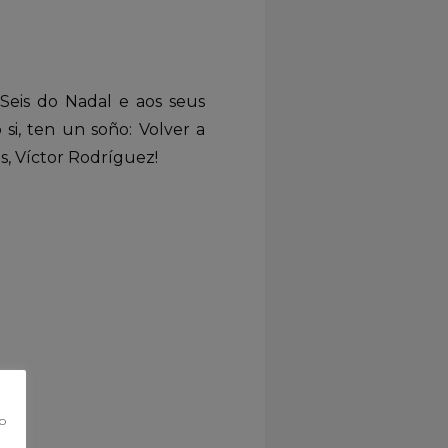
Seis do Nadal e aos seus
si, ten un soño: Volver a
, Víctor Rodríguez!
co