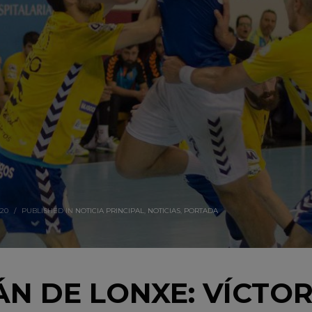
020
/
PUBLISHED IN
NOTICIA PRINCIPAL
,
NOTICIAS
,
PORTADA
N DE LONXE: VÍCTO