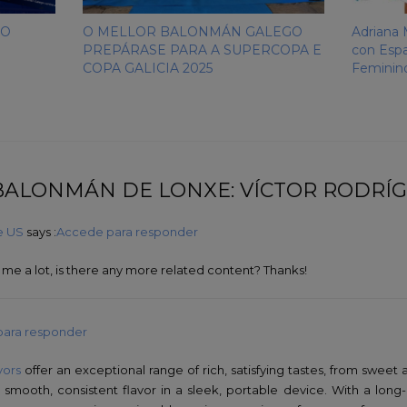
DO
O MELLOR BALONMÁN GALEGO
Adriana 
PREPÁRASE PARA A SUPERCOPA E
con Espa
COPA GALICIA 2025
Feminin
 BALONMÁN DE LONXE: VÍCTOR RODRÍ
e US
says :
Accede para responder
 me a lot, is there any more related content? Thanks!
ara responder
vors
offer an exceptional range of rich, satisfying tastes, from sweet 
 smooth, consistent flavor in a sleek, portable device. With a long-