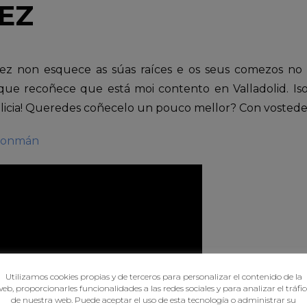
EZ
ez non esquece as súas raíces e os seus comezos no 
ue recoñece que está moi contento en Valladolid. Iso 
icia! Queredes coñecelo un pouco mellor? Con vostedes
lonmán
Utilizamos cookies propias y de terceros para personalizar el contenido de la
eb, proporcionarles funcionalidades a las redes sociales y para analizar el tráfi
de nuestra web. Puede aceptar el uso de esta tecnología o administrar su