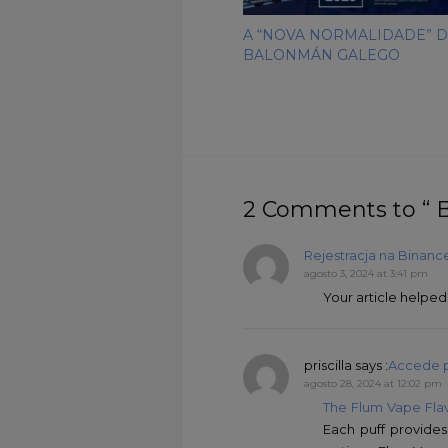
A “NOVA NORMALIDADE” 
BALONMÁN GALEGO
2 Comments to “
Rejestracja na Binanc
agosto 3, 2024 at 3:41 pm
Your article helped
priscilla
says :
Accede p
agosto 28, 2024 at 12:02 pm
The Flum Vape Fla
Each puff provides