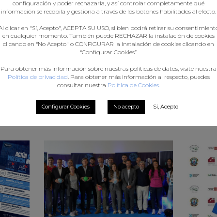
configuración y poder rechazarla, y así controlar completamente qué
información se recopila y gestiona a través de los botones habilitados al efecto.
Al clicar en "Sí, Acepto", ACEPTA SU USO, si bien podrá retirar su consentimient
en cualquier momento. También puede RECHAZAR la instalación de cookies
clicando en “No Acepto" o CONFIGURAR la instalación de cookies clicando en
“Configurar Cookies”.
Para obtener más información sobre nuestras políticas de datos, visite nuestra
Política de privacidad
. Para obtener más información al respecto, puedes
consultar nuestra
Política de Cookies
.
Configurar Cookies
No acepto
Sí, Acepto
t