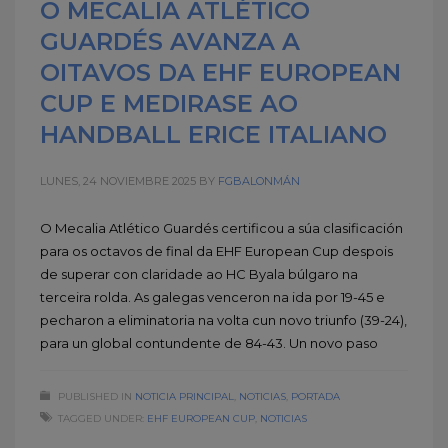
O MECALIA ATLÉTICO
GUARDÉS AVANZA A
OITAVOS DA EHF EUROPEAN
CUP E MEDIRASE AO
HANDBALL ERICE ITALIANO
LUNES, 24 NOVIEMBRE 2025
BY
FGBALONMÁN
O Mecalia Atlético Guardés certificou a súa clasificación
para os octavos de final da EHF European Cup despois
de superar con claridade ao HC Byala búlgaro na
terceira rolda. As galegas venceron na ida por 19-45 e
pecharon a eliminatoria na volta cun novo triunfo (39-24),
para un global contundente de 84-43. Un novo paso
PUBLISHED IN
NOTICIA PRINCIPAL
,
NOTICIAS
,
PORTADA
TAGGED UNDER:
EHF EUROPEAN CUP
,
NOTICIAS