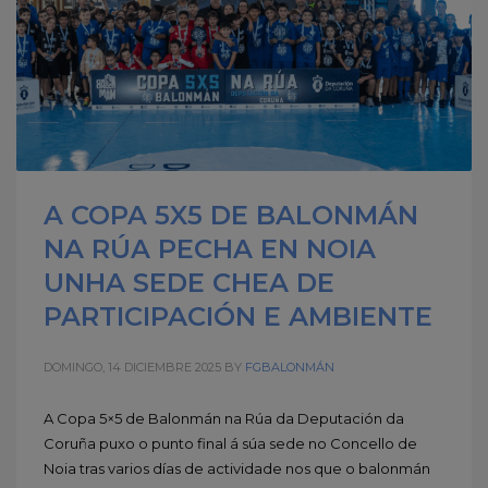
A COPA 5X5 DE BALONMÁN
NA RÚA PECHA EN NOIA
UNHA SEDE CHEA DE
PARTICIPACIÓN E AMBIENTE
DOMINGO, 14 DICIEMBRE 2025
BY
FGBALONMÁN
A Copa 5×5 de Balonmán na Rúa da Deputación da
Coruña puxo o punto final á súa sede no Concello de
Noia tras varios días de actividade nos que o balonmán