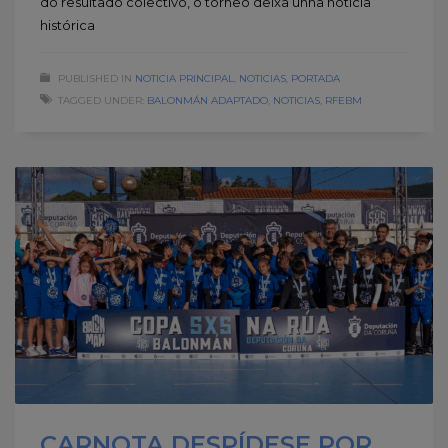
do resultado colectivo, o torneo deixa unha noticia
histórica
PUBLISHED IN
NOTICIA PRINCIPAL
,
NOTICIAS
,
PORTADA
TAGGED UNDER:
BALONMÁN ADAPTADO
,
NOTICIAS
,
RFEBM
CARNOTA DESPÍDESE POR