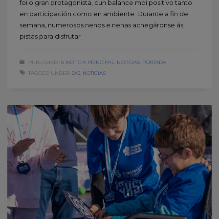
foi o gran protagonista, cun balance moi positivo tanto
en participación como en ambiente. Durante a fin de
semana, numerosos nenos e nenas achegáronse ás
pistas para disfrutar
PUBLISHED IN
NOTICIA PRINCIPAL
,
NOTICIAS
,
PORTADA
TAGGED UNDER:
5X5
,
NOTICIAS