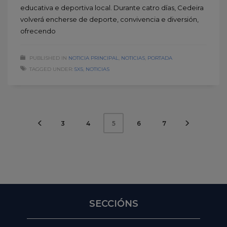
educativa e deportiva local. Durante catro días, Cedeira
volverá encherse de deporte, convivencia e diversión,
ofrecendo
PUBLISHED IN
NOTICIA PRINCIPAL
,
NOTICIAS
,
PORTADA
TAGGED UNDER:
5X5
,
NOTICIAS
3
4
6
7
5
SECCIÓNS