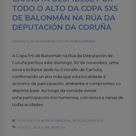
TODO O ALTO DA COPA 5X5
DE BALONMÁN NA RÚA DA
DEPUTACIÓN DA CORUÑA
DOMINGO, 30 NOVIEMBRE 2025
BY
FGBALONMÁN
A Copa 5×5 de Balonmán na Rúa da Deputación da
Coruña pechou este domingo, 30 de novembro, unha
nova e brillante sede no Concello de Carnota,
confirmando un ano máis que esta localidade é
sinónimo de participación, ambiente e compromiso co
deporte base. Ao longo da xornada viviuse
unha participación moi numerosa, con nenos e nenas de
todas as idades
PUBLISHED IN
NOTICIA PRINCIPAL
,
NOTICIAS
,
PORTADA
TAGGED UNDER:
5X5
,
NOTICIAS