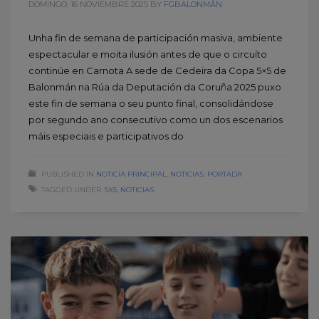
DOMINGO, 16 NOVIEMBRE 2025
BY
FGBALONMÁN
Unha fin de semana de participación masiva, ambiente
espectacular e moita ilusión antes de que o circuíto
continúe en Carnota A sede de Cedeira da Copa 5×5 de
Balonmán na Rúa da Deputación da Coruña 2025 puxo
este fin de semana o seu punto final, consolidándose
por segundo ano consecutivo como un dos escenarios
máis especiais e participativos do
PUBLISHED IN
NOTICIA PRINCIPAL
,
NOTICIAS
,
PORTADA
TAGGED UNDER:
5X5
,
NOTICIAS