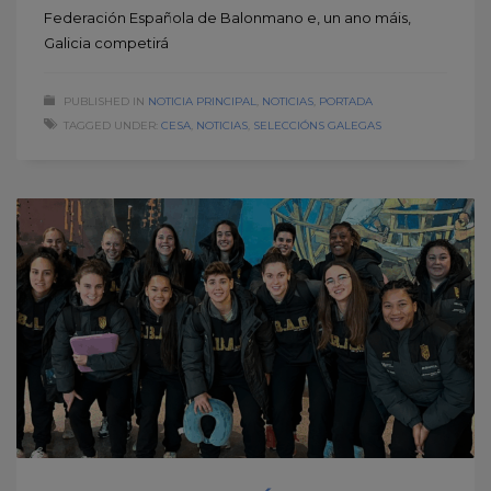
Federación Española de Balonmano e, un ano máis,
Galicia competirá
PUBLISHED IN
NOTICIA PRINCIPAL
,
NOTICIAS
,
PORTADA
TAGGED UNDER:
CESA
,
NOTICIAS
,
SELECCIÓNS GALEGAS