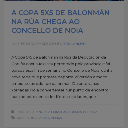
A COPA 5X5 DE BALONMÁN
NA RÚA CHEGA AO
CONCELLO DE NOIA
MARTES, 09 DICIEMBRE 2025
BY
FGBALONMÁN
A Copa 5×5 de Balonmán na Rúa da Deputación da
Coruña continúa o seu percorrido pola provincia e fai
parada esta fin de semana no Concello de Noia, cunha
nova sede que promete deporte, diversión e moito
ambiente arredor do balonmán. Durante varias
xornadas, Noia converterase nun punto de encontro
para nenos e nenas de diferentes idades, que
PUBLISHED IN
NOTICIA PRINCIPAL
,
NOTICIAS
,
PORTADA
TAGGED UNDER:
5X5
,
NOTICIAS