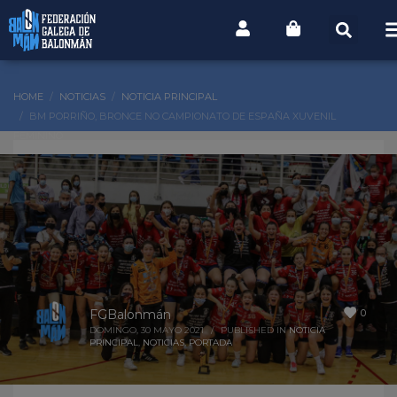
HOME
NOTICIAS
NOTICIA PRINCIPAL
BM PORRIÑO, BRONCE NO CAMPIONATO DE ESPAÑA XUVENIL
FEMININO
0
FGBalonmán
DOMINGO, 30 MAYO 2021
/
PUBLISHED IN
NOTICIA
PRINCIPAL
,
NOTICIAS
,
PORTADA