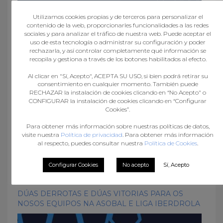
Utilizamos cookies propias y de terceros para personalizar el
contenido de la web, proporcionarles funcionalidades a las redes
sociales y para analizar el tráfico de nuestra web. Puede aceptar el
A Federación Galega de Balonmán convoca o proceso
uso de esta tecnología o administrar su configuración y poder
electoral para a renovación dos seus órganos de
rechazarla, y así controlar completamente qué información se
goberno
recopila y gestiona a través de los botones habilitados al efecto.
Al clicar en "Sí, Acepto", ACEPTA SU USO, si bien podrá retirar su
consentimiento en cualquier momento. También puede
RECHAZAR la instalación de cookies clicando en “No Acepto" o
CONFIGURAR la instalación de cookies clicando en “Configurar
Cookies”.
Para obtener más información sobre nuestras políticas de datos,
visite nuestra
Política de privacidad
. Para obtener más información
al respecto, puedes consultar nuestra
Política de Cookies
.
Configurar Cookies
No acepto
Sí, Acepto
DÚAS DERROTAS E DÚAS VITORIAS PARA OS
NOSOS EQUIPOS NA ASOBAL E LIGA IBERDROLA