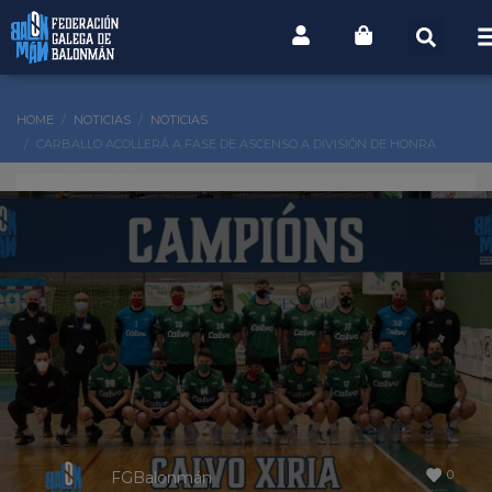
HOME
NOTICIAS
NOTICIAS
CARBALLO ACOLLERÁ A FASE DE ASCENSO A DIVISIÓN DE HONRA
PRATA MASCULINA
0
FGBalonmán