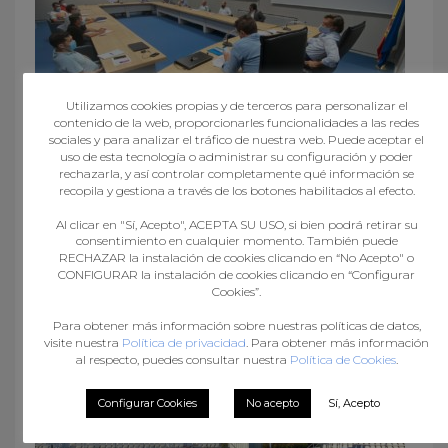
Utilizamos cookies propias y de terceros para personalizar el
contenido de la web, proporcionarles funcionalidades a las redes
sociales y para analizar el tráfico de nuestra web. Puede aceptar el
uso de esta tecnología o administrar su configuración y poder
rechazarla, y así controlar completamente qué información se
AS FEDERACIÓNS GALEGAS E LETE LASA
recopila y gestiona a través de los botones habilitados al efecto.
REACTIVAN OS GRUPOS DE TRABALLO NA
PROCURA DUN MODELO PARA RETOMAR A
Al clicar en "Sí, Acepto", ACEPTA SU USO, si bien podrá retirar su
consentimiento en cualquier momento. También puede
ACTIVIDADE DEPORTIVA AUTONÓMICA
RECHAZAR la instalación de cookies clicando en “No Acepto" o
CONFIGURAR la instalación de cookies clicando en “Configurar
Cookies”.
Para obtener más información sobre nuestras políticas de datos,
visite nuestra
Política de privacidad
. Para obtener más información
al respecto, puedes consultar nuestra
Política de Cookies
.
Configurar Cookies
No acepto
Sí, Acepto