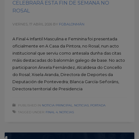
CELEBRARÁ ESTA FIN DE SEMANA NO
ROSAL
VIERNES, 17 ABRIL 2026
BY
FGBALONMÁN
A Final 4 Infantil Masculina e Feminina foi presentada
oficialmente en A Casa da Pintora, no Rosal, nun acto
institucional que serviu como antesala dunha das citas
máis destacadas do balonmán galego de base. No acto
participaron Ánxela Fernández, Alcaldesa do Concello
do Rosal; Xisela Aranda, Directora de Deportes da
Deputación de Pontevedra; Blanca García-Señoráns,
Directora territorial de Presidencia
PUBLISHED IN
NOTICIA PRINCIPAL
,
NOTICIAS
,
PORTADA
TAGGED UNDER:
FINAL 4
,
NOTICIAS