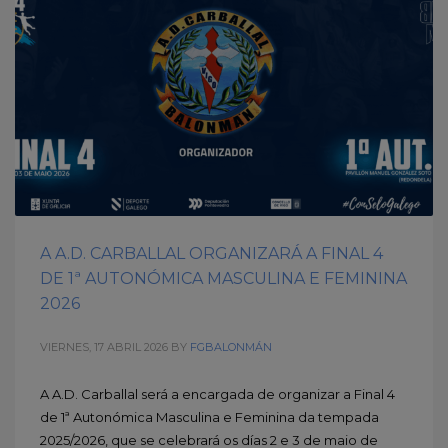
A A.D. CARBALLAL ORGANIZARÁ A FINAL 4
DE 1ª AUTONÓMICA MASCULINA E FEMININA
2026
VIERNES, 17 ABRIL 2026
BY
FGBALONMÁN
A A.D. Carballal será a encargada de organizar a Final 4
de 1ª Autonómica Masculina e Feminina da tempada
2025/2026, que se celebrará os días 2 e 3 de maio de