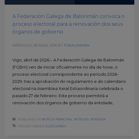
A Federación Galega de Balonmán convoca o
proceso electoral para a renovación dos seus
órganos de goberno
MIÉRCOLES, 08 ABRIL 2026
BY
FGBALONMÁN
Vigo, abril de 2026.– A Federación Galega de Balonmán
(FGBm) ven de iniciar oficialmente no día de hoxe, o
proceso electoral correspondente ao período 2026-
2029, tras a aprobación do regulamento e do calendario
electoral na Asemblea Xeral Extraordinaria celebrada o
pasado 27 de febreiro. Este proceso permitirá a
renovación dos órganos de goberno da entidade,
PUBLISHED IN
NOTICIA PRINCIPAL
,
NOTICIAS
,
PORTADA
TAGGED UNDER:
ELECCIONES