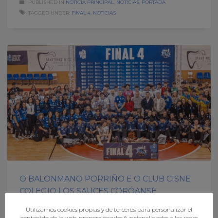
PUBLISHED IN
NOTICIA PRINCIPAL
,
NOTICIAS
,
PORTADA
TAGGED UNDER:
FINAL 4
,
NOTICIAS
O BALONMANO PORRIÑO E O CLUB CISNE
COLEGIO LOS SAUCES CORÓANSE
CAMPIÓNS NA FINAL 4 XUVENIL DE TUI
Utilizamos cookies propias y de terceros para personalizar el
contenido de la web, proporcionarles funcionalidades a las redes