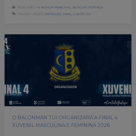
PUBLISHED IN
NOTICIA PRINCIPAL
,
NOTICIAS
,
PORTADA
TAGGED UNDER:
ENTRADAS
,
FINAL 4
,
NOTICIAS
O BALONMÁN TUI ORGANIZARÁ A FINAL 4
XUVENIL MASCULINA E FEMININA 2026