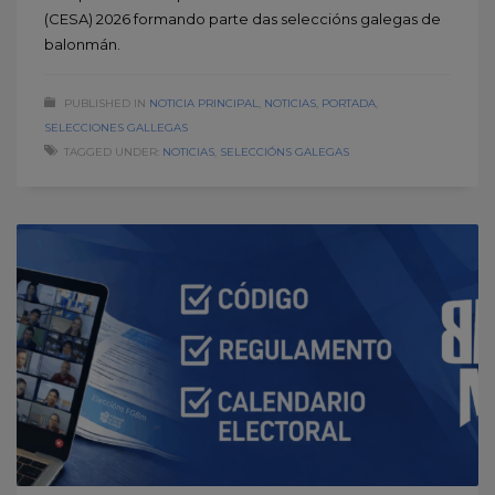
(CESA) 2026 formando parte das seleccións galegas de
balonmán.
PUBLISHED IN
NOTICIA PRINCIPAL
,
NOTICIAS
,
PORTADA
,
SELECCIONES GALLEGAS
TAGGED UNDER:
NOTICIAS
,
SELECCIÓNS GALEGAS