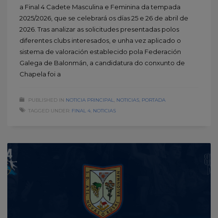
a Final 4 Cadete Masculina e Feminina da tempada
2025/2026, que se celebrará os días 25 e 26 de abril de
2026. Tras analizar as solicitudes presentadas polos
diferentes clubs interesados, e unha vez aplicado o
sistema de valoración establecido pola Federación
Galega de Balonmán, a candidatura do conxunto de
Chapela foi a
PUBLISHED IN
NOTICIA PRINCIPAL
,
NOTICIAS
,
PORTADA
TAGGED UNDER:
FINAL 4
,
NOTICIAS