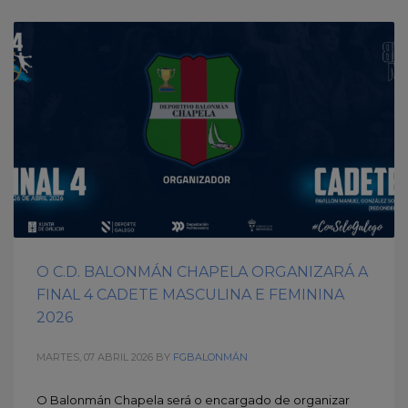
O C.D. BALONMÁN CHAPELA ORGANIZARÁ A
FINAL 4 CADETE MASCULINA E FEMININA
2026
MARTES, 07 ABRIL 2026
BY
FGBALONMÁN
O Balonmán Chapela será o encargado de organizar