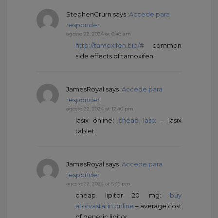
StephenCrurn
says :
Accede para
responder
agosto 22, 2024 at 6:48 am
http://tamoxifen.bid/#
common
side effects of tamoxifen
JamesRoyal
says :
Accede para
responder
agosto 22, 2024 at 12:40 pm
lasix online:
cheap lasix
– lasix
tablet
JamesRoyal
says :
Accede para
responder
agosto 22, 2024 at 5:45 pm
cheap lipitor 20 mg:
buy
atorvastatin online
– average cost
of generic lipitor