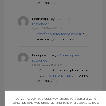
pharmacies
Leonardjat
says :
Accede para
responder
agosto 15, 2024 at 10:21 pm
http://edpillpharmacy.store/#
buy
erectile dysfunction pills
Douglassob
says :
Accede para
responder
agosto 16, 2024 at 2:11 am
п»їlegitimate online pharmacies
india:
indian pharmacy
– online
pharmacy india
Douglassob
says :
Accede para
Utilizamos cookies propias y de terceros para personalizar el
responder
contenido de la web, proporcionarles funcionalidades a las redes