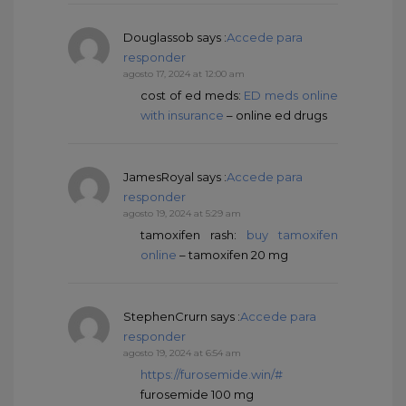
Douglassob
says :
Accede para
responder
agosto 17, 2024 at 12:00 am
cost of ed meds:
ED meds online
with insurance
– online ed drugs
JamesRoyal
says :
Accede para
responder
agosto 19, 2024 at 5:29 am
tamoxifen rash:
buy tamoxifen
online
– tamoxifen 20 mg
StephenCrurn
says :
Accede para
responder
agosto 19, 2024 at 6:54 am
https://furosemide.win/#
furosemide 100 mg