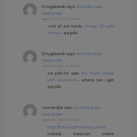
Douglassob
says :
Accede para
responder
agosto 15, 2024 at 11:43 am
cost of ed meds:
Cheap ED pills
online
– ed pills
Douglassob
says :
Accede para
responder
agosto 15, 2024 at 1:45 pm
ed pills for sale:
ED meds online
with insurance
– where can i get
ed pills
Leonardjat
says :
Accede para
responder
agosto 15, 2024 at 3:01 pm
http://mexicopharmacy.win/#
п»їbest mexican online