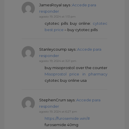
JamesRoyal
says :
Accede para
responder
agosto 19, 2024 at 1:13 pm
cytotec pills buy online:
cytotec
best price
– buy cytotec pills
Stanleycoump
says :
Accede para
responder
agosto 19, 2024 at 3:21 pm
buy misoprostol over the counter
Misoprostol price in pharmacy
cytotec buy online usa
StephenCrurn
says :
Accede para
responder
agosto 19, 2024 at 6:27 pm
https://furosemide.win/#
furosemide 40mg