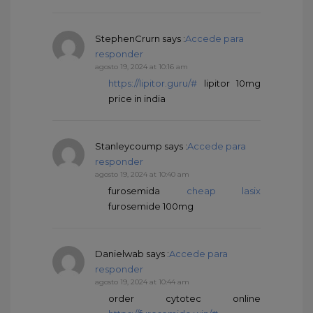
StephenCrurn
says :
Accede para
responder
agosto 19, 2024 at 10:16 am
https://lipitor.guru/#
lipitor 10mg
price in india
Stanleycoump
says :
Accede para
responder
agosto 19, 2024 at 10:40 am
furosemida
cheap lasix
furosemide 100mg
Danielwab
says :
Accede para
responder
agosto 19, 2024 at 10:44 am
order cytotec online