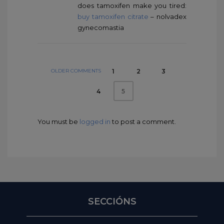
does tamoxifen make you tired:
buy tamoxifen citrate
– nolvadex
gynecomastia
OLDER COMMENTS
1
2
3
4
5
You must be
logged in
to post a comment.
SECCIÓNS