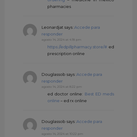
pharmacies
Leonardjat
says :
Accede para
responder
agosto 14, 2024 at 4:18 pm
https://edpillpharmacy.store/#
ed
prescription online
Douglassob
says :
Accede para
responder
agosto 14, 2024 at 8:22 pm
ed doctor online:
Best ED meds
online
– ed rx online
Douglassob
says :
Accede para
responder
agosto 14, 2024 at 10:22 pm