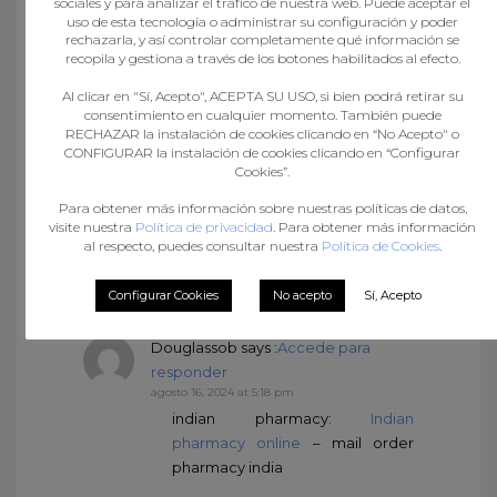
sociales y para analizar el tráfico de nuestra web. Puede aceptar el
agosto 16, 2024 at 8:54 am
uso de esta tecnología o administrar su configuración y poder
indian pharmacy online:
Best
rechazarla, y así controlar completamente qué información se
Indian pharmacy
– best india
recopila y gestiona a través de los botones habilitados al efecto.
pharmacy
Al clicar en "Sí, Acepto", ACEPTA SU USO, si bien podrá retirar su
consentimiento en cualquier momento. También puede
RECHAZAR la instalación de cookies clicando en “No Acepto" o
Douglassob
says :
Accede para
CONFIGURAR la instalación de cookies clicando en “Configurar
Cookies”.
responder
agosto 16, 2024 at 3:30 pm
Para obtener más información sobre nuestras políticas de datos,
online ed meds:
Best ED meds
visite nuestra
Política de privacidad
. Para obtener más información
al respecto, puedes consultar nuestra
Política de Cookies
.
online
– erectile dysfunction
medications online
Configurar Cookies
No acepto
Sí, Acepto
Douglassob
says :
Accede para
responder
agosto 16, 2024 at 5:18 pm
indian pharmacy:
Indian
pharmacy online
– mail order
pharmacy india