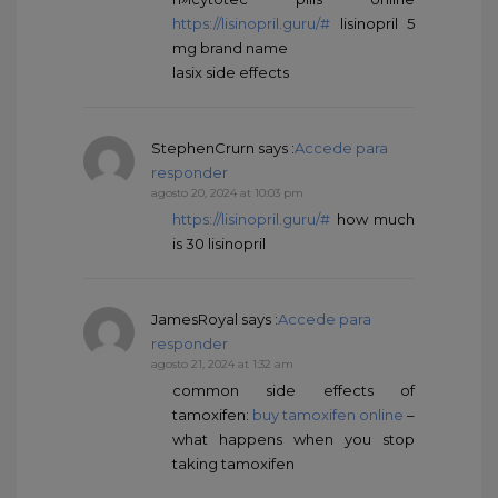
https://lisinopril.guru/#
lisinopril 5
mg brand name
lasix side effects
StephenCrurn
says :
Accede para
responder
agosto 20, 2024 at 10:03 pm
https://lisinopril.guru/#
how much
is 30 lisinopril
JamesRoyal
says :
Accede para
responder
agosto 21, 2024 at 1:32 am
common side effects of
tamoxifen:
buy tamoxifen online
–
what happens when you stop
taking tamoxifen