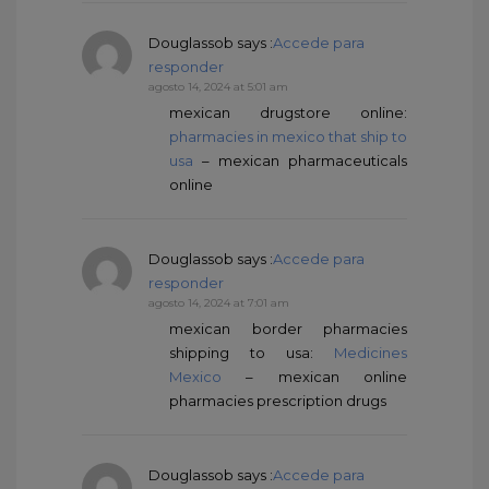
Douglassob
says :
Accede para
responder
agosto 14, 2024 at 5:01 am
mexican drugstore online:
pharmacies in mexico that ship to
usa
– mexican pharmaceuticals
online
Douglassob
says :
Accede para
responder
agosto 14, 2024 at 7:01 am
mexican border pharmacies
shipping to usa:
Medicines
Mexico
– mexican online
pharmacies prescription drugs
Douglassob
says :
Accede para