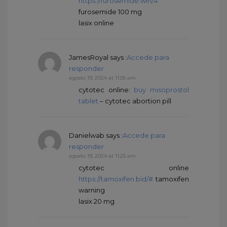
https://furosemide.win/#
furosemide 100 mg
lasix online
JamesRoyal
says :
Accede para
responder
agosto 19, 2024 at 11:05 am
cytotec online:
buy misoprostol
tablet
– cytotec abortion pill
Danielwab
says :
Accede para
responder
agosto 19, 2024 at 11:25 am
cytotec online
https://tamoxifen.bid/#
tamoxifen
warning
lasix 20 mg