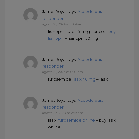
JamesRoyal
says :
Accede para
responder
agosto 21, 2024 at 10:14 am
lisinopril tab 5 mg price:
buy
lisinopril
– lisinopril 50 mg
JamesRoyal
says :
Accede para
responder
agosto 21, 2024 at 6:30 pm
furosemide:
lasix 40 mg
– lasix
JamesRoyal
says :
Accede para
responder
agosto 22, 2024 at 2:38 am
lasix:
furosemide online
– buy lasix
online