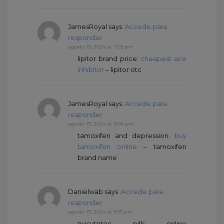
JamesRoyal
says :
Accede para
responder
agosto 19, 2024 at 7:03 pm
lipitor brand price:
cheapest ace
inhibitor
– lipitor otc
JamesRoyal
says :
Accede para
responder
agosto 19, 2024 at 9:04 pm
tamoxifen and depression:
buy
tamoxifen online
– tamoxifen
brand name
Danielwab
says :
Accede para
responder
agosto 19, 2024 at 9:35 pm
п»їcytotec pills online