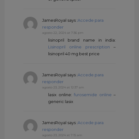
JamesRoyal
says :
Accede para
responder
agosto 22, 2024 at 7:36 pm
lisinopril brand name in india:
Lisinopril online prescription
–
lisinopril 40 mg best price
JamesRoyal
says :
Accede para
responder
agosto 23, 2024 at 12:37 am
lasix online:
furosemide online
–
generic lasix
JamesRoyal
says :
Accede para
responder
agosto 23, 2024 at 7:15 am