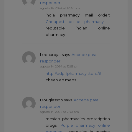
responder
agosto 14, 2024 at 12:37 pm
india pharmacy mail order:
Cheapest online pharmacy
–
reputable indian online
pharmacy
Leonardjat
says :
Accede para
responder
agosto 14, 2024 at 12:55 pm
http://edpillpharmacy.store/#
cheap ed meds
Douglassob
says :
Accede para
responder
agosto 14, 2024 at 2:40 pm
mexico pharmacies prescription
drugs:
Purple pharmacy online
ordering
– medicine in mexico