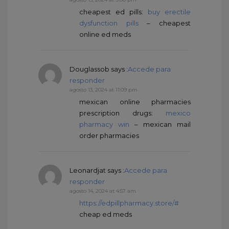
cheapest ed pills:
buy erectile
dysfunction pills
– cheapest
online ed meds
Douglassob
says :
Accede para
responder
agosto 13, 2024 at 11:09 pm
mexican online pharmacies
prescription drugs:
mexico
pharmacy win
– mexican mail
order pharmacies
Leonardjat
says :
Accede para
responder
agosto 14, 2024 at 4:57 am
https://edpillpharmacy.store/#
cheap ed meds