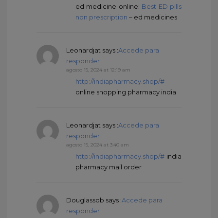
ed medicine online:
Best ED pills
non prescription
– ed medicines
Leonardjat
says :
Accede para
responder
agosto 15, 2024 at 12:19 am
http://indiapharmacy.shop/#
online shopping pharmacy india
Leonardjat
says :
Accede para
responder
agosto 15, 2024 at 3:40 am
http://indiapharmacy.shop/#
india
pharmacy mail order
Douglassob
says :
Accede para
responder