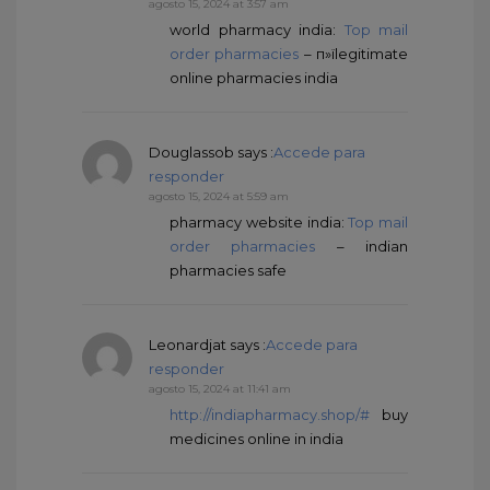
agosto 15, 2024 at 3:57 am
world pharmacy india:
Top mail
order pharmacies
– п»їlegitimate
online pharmacies india
Douglassob
says :
Accede para
responder
agosto 15, 2024 at 5:59 am
pharmacy website india:
Top mail
order pharmacies
– indian
pharmacies safe
Leonardjat
says :
Accede para
responder
agosto 15, 2024 at 11:41 am
http://indiapharmacy.shop/#
buy
medicines online in india