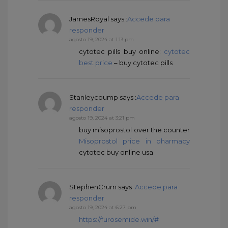
JamesRoyal
says :
Accede para
responder
agosto 19, 2024 at 1:13 pm
cytotec pills buy online:
cytotec
best price
– buy cytotec pills
Stanleycoump
says :
Accede para
responder
agosto 19, 2024 at 3:21 pm
buy misoprostol over the counter
Misoprostol price in pharmacy
cytotec buy online usa
StephenCrurn
says :
Accede para
responder
agosto 19, 2024 at 6:27 pm
https://furosemide.win/#