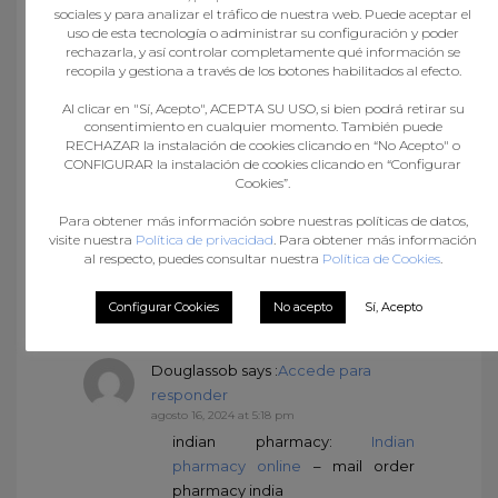
responder
sociales y para analizar el tráfico de nuestra web. Puede aceptar el
agosto 16, 2024 at 8:54 am
uso de esta tecnología o administrar su configuración y poder
indian pharmacy online:
Best
rechazarla, y así controlar completamente qué información se
recopila y gestiona a través de los botones habilitados al efecto.
Indian pharmacy
– best india
pharmacy
Al clicar en "Sí, Acepto", ACEPTA SU USO, si bien podrá retirar su
consentimiento en cualquier momento. También puede
RECHAZAR la instalación de cookies clicando en “No Acepto" o
CONFIGURAR la instalación de cookies clicando en “Configurar
Douglassob
says :
Accede para
Cookies”.
responder
Para obtener más información sobre nuestras políticas de datos,
agosto 16, 2024 at 3:30 pm
visite nuestra
Política de privacidad
. Para obtener más información
online ed meds:
Best ED meds
al respecto, puedes consultar nuestra
Política de Cookies
.
online
– erectile dysfunction
medications online
Configurar Cookies
No acepto
Sí, Acepto
Douglassob
says :
Accede para
responder
agosto 16, 2024 at 5:18 pm
indian pharmacy:
Indian
pharmacy online
– mail order
pharmacy india