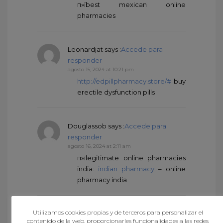
п»їbest mexican online
pharmacies
Leonardjat
says :
Accede para
responder
agosto 15, 2024 at 10:21 pm
http://edpillpharmacy.store/#
buy
erectile dysfunction pills
Douglassob
says :
Accede para
responder
agosto 16, 2024 at 2:11 am
п»їlegitimate online pharmacies
india:
indian pharmacy
– online
pharmacy india
Utilizamos cookies propias y de terceros para personalizar el
Douglassob
says :
Accede para
contenido de la web, proporcionarles funcionalidades a las redes