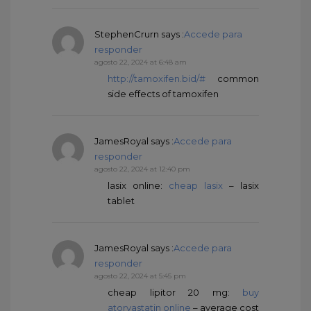
StephenCrurn
says :
Accede para
responder
agosto 22, 2024 at 6:48 am
http://tamoxifen.bid/#
common
side effects of tamoxifen
JamesRoyal
says :
Accede para
responder
agosto 22, 2024 at 12:40 pm
lasix online:
cheap lasix
– lasix
tablet
JamesRoyal
says :
Accede para
responder
agosto 22, 2024 at 5:45 pm
cheap lipitor 20 mg:
buy
atorvastatin online
– average cost