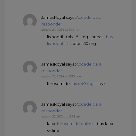
JamesRoyal
says :
Accede para
responder
agosto 21, 2024 at 10:14 am
lisinopril tab 5 mg price:
buy
lisinopril
– lisinopril 50 mg
JamesRoyal
says :
Accede para
responder
agosto 21, 2024 at 6:30 pm
furosemide:
lasix 40 mg
– lasix
JamesRoyal
says :
Accede para
responder
agosto 22, 2024 at 2:38 am
lasix:
furosemide online
– buy lasix
online