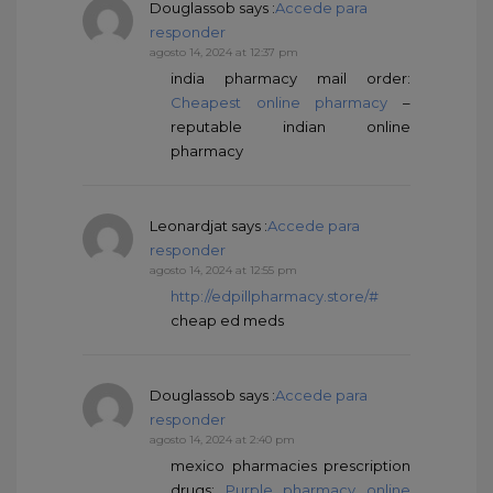
Douglassob
says :
Accede para
responder
agosto 14, 2024 at 12:37 pm
india pharmacy mail order:
Cheapest online pharmacy
–
reputable indian online
pharmacy
Leonardjat
says :
Accede para
responder
agosto 14, 2024 at 12:55 pm
http://edpillpharmacy.store/#
cheap ed meds
Douglassob
says :
Accede para
responder
agosto 14, 2024 at 2:40 pm
mexico pharmacies prescription
drugs:
Purple pharmacy online