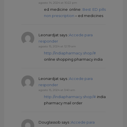
agosto 14, 2024 at 10:22 pm
ed medicine online:
Best ED pills
non prescription
– ed medicines
Leonardjat
says :
Accede para
responder
agosto 15, 2024 at 12:19 am
http://indiapharmacy.shop/#
online shopping pharmacy india
Leonardjat
says :
Accede para
responder
agosto 15, 2024 at 3:40 am
http://indiapharmacy.shop/#
india
pharmacy mail order
Douglassob
says :
Accede para