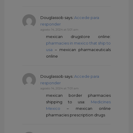
Douglassob
says :
Accede para
responder
agosto 14, 2024 at 5:01 am
mexican drugstore online:
pharmacies in mexico that ship to
usa
– mexican pharmaceuticals
online
Douglassob
says :
Accede para
responder
agosto 14, 2024 at 7:01 am
mexican border pharmacies
shipping to usa:
Medicines
Mexico
– mexican online
pharmacies prescription drugs