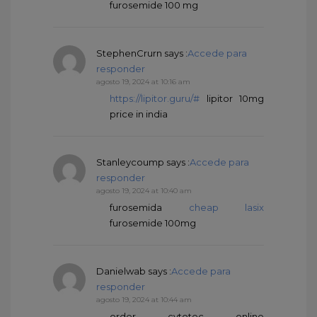
furosemide 100 mg
StephenCrurn
says :
Accede para
responder
agosto 19, 2024 at 10:16 am
https://lipitor.guru/#
lipitor 10mg
price in india
Stanleycoump
says :
Accede para
responder
agosto 19, 2024 at 10:40 am
furosemida
cheap lasix
furosemide 100mg
Danielwab
says :
Accede para
responder
agosto 19, 2024 at 10:44 am
order cytotec online