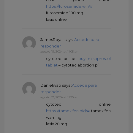
https://furosemide.win/#
furosemide 100 mg
lasix online
JamesRoyal
says :
Accede para
responder
agosto 19, 2024 at 11:05 am
cytotec online:
buy misoprostol
tablet
– cytotec abortion pill
Danielwab
says :
Accede para
responder
agosto 19, 2024 at 11:25 am
cytotec online
https://tamoxifen.bid/#
tamoxifen
warning
lasix 20 mg