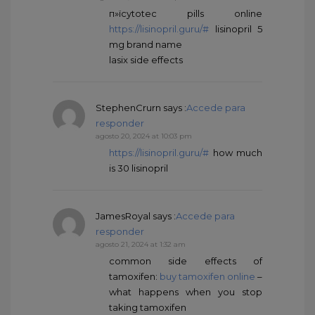
п»їcytotec pills online
https://lisinopril.guru/#
lisinopril 5
mg brand name
lasix side effects
StephenCrurn
says :
Accede para
responder
agosto 20, 2024 at 10:03 pm
https://lisinopril.guru/#
how much
is 30 lisinopril
JamesRoyal
says :
Accede para
responder
agosto 21, 2024 at 1:32 am
common side effects of
tamoxifen:
buy tamoxifen online
–
what happens when you stop
taking tamoxifen