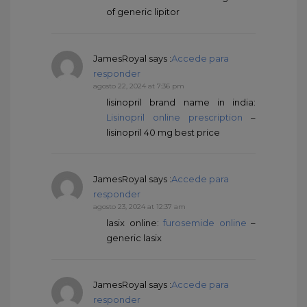
of generic lipitor
JamesRoyal
says :
Accede para
responder
agosto 22, 2024 at 7:36 pm
lisinopril brand name in india:
Lisinopril online prescription
–
lisinopril 40 mg best price
JamesRoyal
says :
Accede para
responder
agosto 23, 2024 at 12:37 am
lasix online:
furosemide online
–
generic lasix
JamesRoyal
says :
Accede para
responder