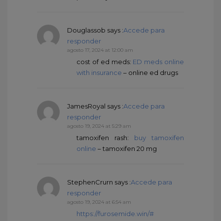
Douglassob
says :
Accede para
responder
agosto 17, 2024 at 12:00 am
cost of ed meds:
ED meds online
with insurance
– online ed drugs
JamesRoyal
says :
Accede para
responder
agosto 19, 2024 at 5:29 am
tamoxifen rash:
buy tamoxifen
online
– tamoxifen 20 mg
StephenCrurn
says :
Accede para
responder
agosto 19, 2024 at 6:54 am
https://furosemide.win/#