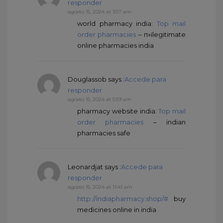
responder
agosto 15, 2024 at 3:57 am
world pharmacy india:
Top mail
order pharmacies
– п»їlegitimate
online pharmacies india
Douglassob
says :
Accede para
responder
agosto 15, 2024 at 5:59 am
pharmacy website india:
Top mail
order pharmacies
– indian
pharmacies safe
Leonardjat
says :
Accede para
responder
agosto 15, 2024 at 11:41 am
http://indiapharmacy.shop/#
buy
medicines online in india