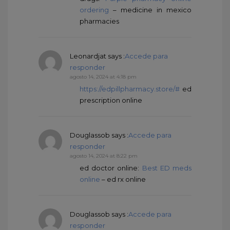
ordering
– medicine in mexico
pharmacies
Leonardjat
says :
Accede para
responder
agosto 14, 2024 at 4:18 pm
https://edpillpharmacy.store/#
ed
prescription online
Douglassob
says :
Accede para
responder
agosto 14, 2024 at 8:22 pm
ed doctor online:
Best ED meds
online
– ed rx online
Douglassob
says :
Accede para
responder