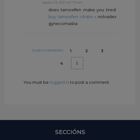
agosto 23, 2024 at 7:15 am
does tamoxifen make you tired:
buy tamoxifen citrate
– nolvadex
gynecomastia
OLDER COMMENTS
1
2
3
4
5
You must be
logged in
to post a comment.
SECCIÓNS