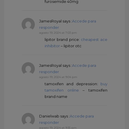
furosemide 40mg
JamesRoyal
says :
Accede para
responder
agosto 19, 2024 at 7:03 pm
lipitor brand price:
cheapest ace
inhibitor
– lipitor otc
JamesRoyal
says :
Accede para
responder
agosto 19, 2024 at 9:04 pm
tamoxifen and depression:
buy
tamoxifen online
– tamoxifen
brand name
Danielwab
says :
Accede para
responder
agosto 19, 2024 at 9:35 pm