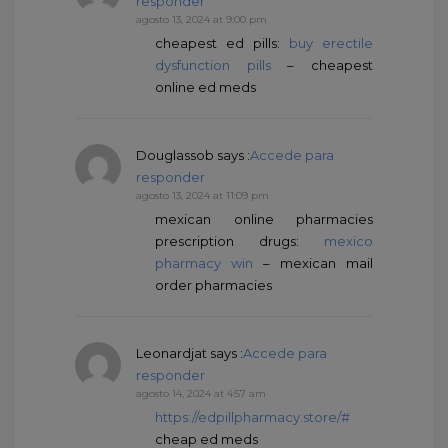
responder
agosto 13, 2024 at 9:00 pm
cheapest ed pills:
buy erectile
dysfunction pills
– cheapest
online ed meds
Douglassob
says :
Accede para
responder
agosto 13, 2024 at 11:09 pm
mexican online pharmacies
prescription drugs:
mexico
pharmacy win
– mexican mail
order pharmacies
Leonardjat
says :
Accede para
responder
agosto 14, 2024 at 4:57 am
https://edpillpharmacy.store/#
cheap ed meds