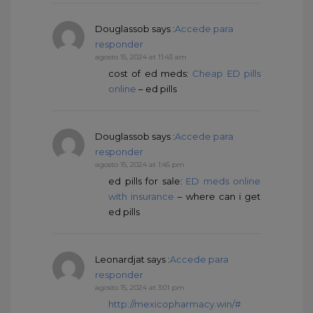
Douglassob
says :
Accede para
responder
agosto 15, 2024 at 11:43 am
cost of ed meds:
Cheap ED pills
online
– ed pills
Douglassob
says :
Accede para
responder
agosto 15, 2024 at 1:45 pm
ed pills for sale:
ED meds online
with insurance
– where can i get
ed pills
Leonardjat
says :
Accede para
responder
agosto 15, 2024 at 3:01 pm
http://mexicopharmacy.win/#