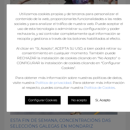
Utilizamos cookies propias y de terceros para personalizar el
contenido de la web, proporcionarles funcionalidades a las redes
sociales y para analizar el tráfico de nuestra web. Puede aceptar el
uso de esta tecnología o administrar su configuración y poder
ALICANTE ACOLLE A PARTIRES DO DÍA 1 O
rechazarla, y así controlar completamente qué información se
recopila y gestiona a través de los botones habilitados al efecto.
CAMPIONATO DE ESPAÑA DE BALONMÁN PRAIA
Al clicar en "Sí, Acepto", ACEPTA SU USO, si bien podrá retirar su
consentimiento en cualquier momento. También puede
RECHAZAR la instalación de cookies clicando en “No Acepto" o
CONFIGURAR la instalación de cookies clicando en “Configurar
Cookies”.
Para obtener más información sobre nuestras políticas de datos,
visite nuestra
Política de privacidad
. Para obtener más información
al respecto, puedes consultar nuestra
Política de Cookies
.
Configurar Cookies
No acepto
Sí, Acepto
ESTA FIN DE SEMANA, CONCENTRACIÓNS DAS
SELECCIÓNS GALEGAS EN MONDARIZ