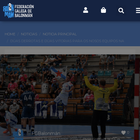
HOME
NOTICIAS
NOTICIA PRINCIPAL
DÚAS DERROTAS E DÚAS VITORIAS PARA OS NOSOS EQUIPOS NA
ASOBAL E LIGA IBERDROLA
0
FGBalonmán
LUNES, 14 SEPTIEMBRE 2020
/
PUBLISHED IN
NOTICIA