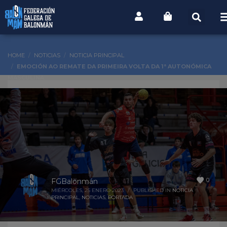
HOME
NOTICIAS
NOTICIA PRINCIPAL
EMOCIÓN AO REMATE DA PRIMEIRA VOLTA DA 1ª AUTONÓMICA
MASCULINA
0
FGBalonmán
MIÉRCOLES, 25 ENERO 2023
/
PUBLISHED IN
NOTICIA
PRINCIPAL
,
NOTICIAS
,
PORTADA