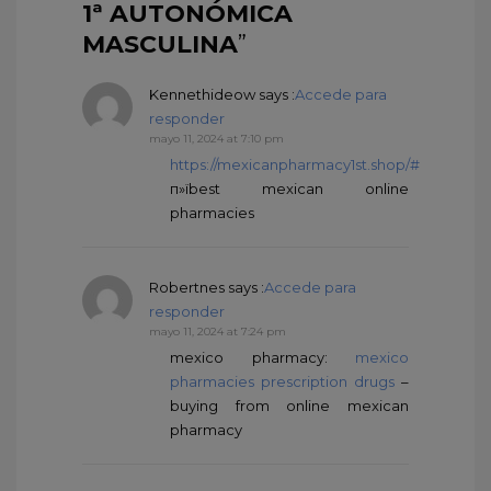
1ª AUTONÓMICA
MASCULINA
”
Kennethideow
says :
Accede para
responder
mayo 11, 2024 at 7:10 pm
https://mexicanpharmacy1st.shop/#
п»їbest mexican online
pharmacies
Robertnes
says :
Accede para
responder
mayo 11, 2024 at 7:24 pm
mexico pharmacy:
mexico
pharmacies prescription drugs
–
buying from online mexican
pharmacy