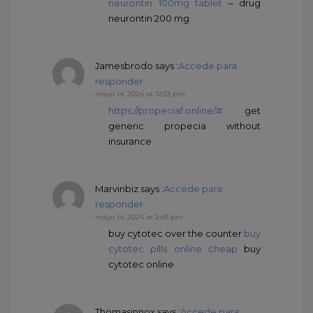
neurontin 100mg tablet
– drug
neurontin 200 mg
Jamesbrodo
says :
Accede para
responder
mayo 14, 2024 at 12:53 pm
https://propeciaf.online/#
get
generic propecia without
insurance
Marvinbiz
says :
Accede para
responder
mayo 14, 2024 at 2:43 pm
buy cytotec over the counter
buy
cytotec pills online cheap
buy
cytotec online
Thomasinnox
says :
Accede para