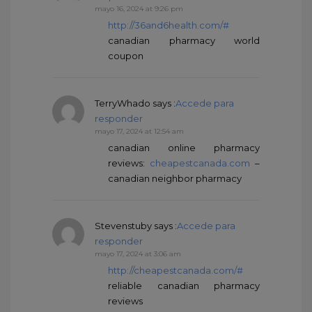
mayo 16, 2024 at 9:26 pm
http://36and6health.com/#
canadian pharmacy world
coupon
TerryWhado
says :
Accede para
responder
mayo 17, 2024 at 12:54 am
canadian online pharmacy
reviews:
cheapestcanada.com
–
canadian neighbor pharmacy
Stevenstuby
says :
Accede para
responder
mayo 17, 2024 at 3:06 am
http://cheapestcanada.com/#
reliable canadian pharmacy
reviews