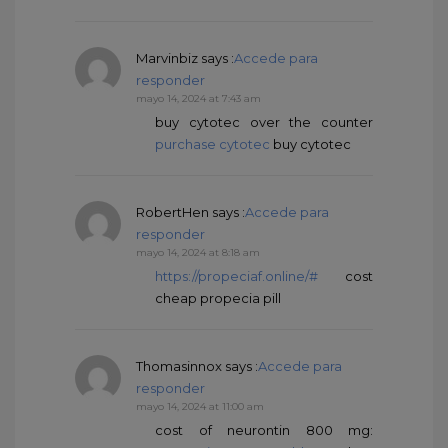
Marvinbiz
says :
Accede para
responder
mayo 14, 2024 at 7:43 am
buy cytotec over the counter
purchase cytotec
buy cytotec
RobertHen
says :
Accede para
responder
mayo 14, 2024 at 8:18 am
https://propeciaf.online/#
cost
cheap propecia pill
Thomasinnox
says :
Accede para
responder
mayo 14, 2024 at 11:00 am
cost of neurontin 800 mg: