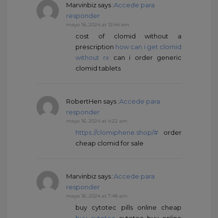
Marvinbiz
says :
Accede para
responder
mayo 16, 2024 at 12:44 am
cost of clomid without a
prescription
how can i get clomid
without rx
can i order generic
clomid tablets
RobertHen
says :
Accede para
responder
mayo 16, 2024 at 4:22 am
https://clomiphene.shop/#
order
cheap clomid for sale
Marvinbiz
says :
Accede para
responder
mayo 16, 2024 at 7:48 am
buy cytotec pills online cheap