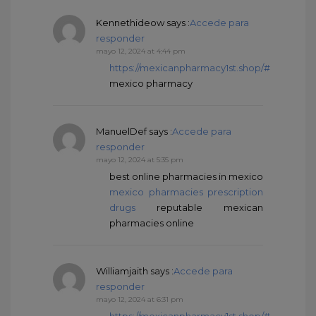
Kennethideow
says :
Accede para
responder
mayo 12, 2024 at 4:44 pm
https://mexicanpharmacy1st.shop/#
mexico pharmacy
ManuelDef
says :
Accede para
responder
mayo 12, 2024 at 5:35 pm
best online pharmacies in mexico
mexico pharmacies prescription
drugs
reputable mexican
pharmacies online
Williamjaith
says :
Accede para
responder
mayo 12, 2024 at 6:31 pm