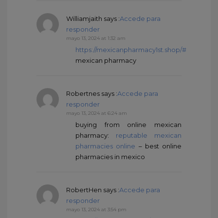
Williamjaith
says :
Accede para
responder
mayo 13, 2024 at 1:32 am
https://mexicanpharmacy1st.shop/#
mexican pharmacy
Robertnes
says :
Accede para
responder
mayo 13, 2024 at 6:24 am
buying from online mexican
pharmacy:
reputable mexican
pharmacies online
– best online
pharmacies in mexico
RobertHen
says :
Accede para
responder
mayo 13, 2024 at 3:54 pm