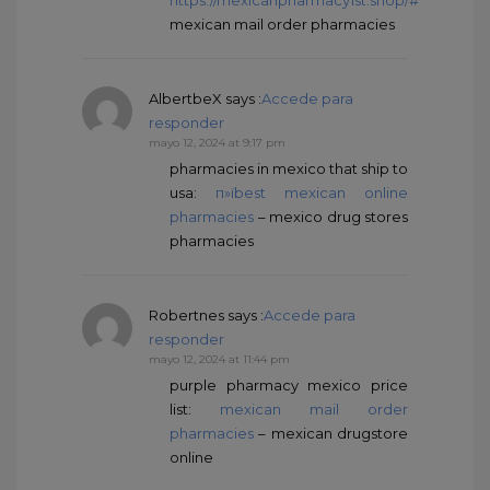
https://mexicanpharmacy1st.shop/#
mexican mail order pharmacies
AlbertbeX
says :
Accede para
responder
mayo 12, 2024 at 9:17 pm
pharmacies in mexico that ship to
usa:
п»їbest mexican online
pharmacies
– mexico drug stores
pharmacies
Robertnes
says :
Accede para
responder
mayo 12, 2024 at 11:44 pm
purple pharmacy mexico price
list:
mexican mail order
pharmacies
– mexican drugstore
online