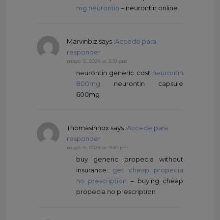
mg neurontin
– neurontin online
Marvinbiz
says :
Accede para
responder
mayo 15, 2024 at 3:19 pm
neurontin generic cost
neurontin
800mg
neurontin capsule
600mg
Thomasinnox
says :
Accede para
responder
mayo 15, 2024 at 9:40 pm
buy generic propecia without
insurance:
get cheap propecia
no prescription
– buying cheap
propecia no prescription