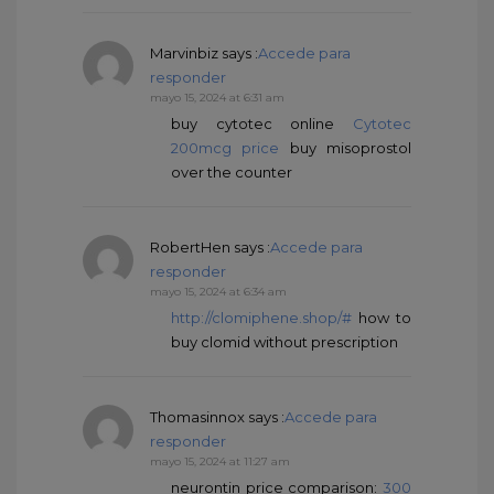
Marvinbiz
says :
Accede para
responder
mayo 15, 2024 at 6:31 am
buy cytotec online
Cytotec
200mcg price
buy misoprostol
over the counter
RobertHen
says :
Accede para
responder
mayo 15, 2024 at 6:34 am
http://clomiphene.shop/#
how to
buy clomid without prescription
Thomasinnox
says :
Accede para
responder
mayo 15, 2024 at 11:27 am
neurontin price comparison:
300