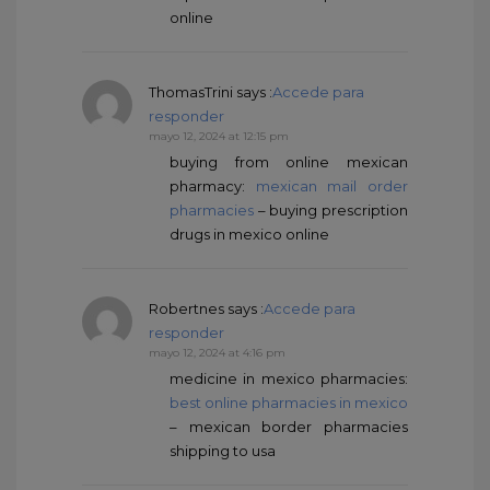
online
ThomasTrini
says :
Accede para
responder
mayo 12, 2024 at 12:15 pm
buying from online mexican
pharmacy:
mexican mail order
pharmacies
– buying prescription
drugs in mexico online
Robertnes
says :
Accede para
responder
mayo 12, 2024 at 4:16 pm
medicine in mexico pharmacies:
best online pharmacies in mexico
– mexican border pharmacies
shipping to usa