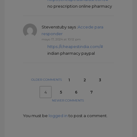
no prescription online pharmacy
Stevenstuby
says :
Accede para
responder
mayo 17, 2024 at 10:12 pm
https://cheapestindia.com/#
indian pharmacy paypal
OLDER COMMENTS
1
2
3
5
6
7
4
NEWER COMMENTS
You must be
logged in
to post a comment.