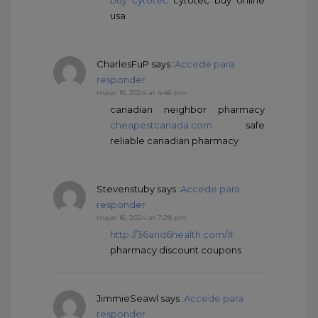
buy cytotec
cytotec buy online
usa
CharlesFuP
says :
Accede para
responder
mayo 16, 2024 at 4:46 pm
canadian neighbor pharmacy
cheapestcanada.com
safe
reliable canadian pharmacy
Stevenstuby
says :
Accede para
responder
mayo 16, 2024 at 7:28 pm
http://36and6health.com/#
pharmacy discount coupons
JimmieSeawl
says :
Accede para
responder