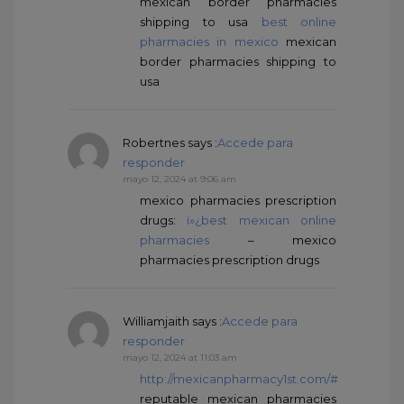
mexican border pharmacies
shipping to usa
best online
pharmacies in mexico
mexican
border pharmacies shipping to
usa
Robertnes
says :
Accede para
responder
mayo 12, 2024 at 9:06 am
mexico pharmacies prescription
drugs:
ï»¿best mexican online
pharmacies
– mexico
pharmacies prescription drugs
Williamjaith
says :
Accede para
responder
mayo 12, 2024 at 11:03 am
http://mexicanpharmacy1st.com/#
reputable mexican pharmacies