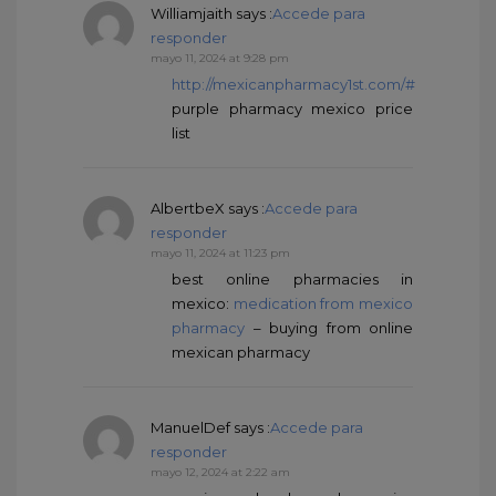
Williamjaith
says :
Accede para
responder
mayo 11, 2024 at 9:28 pm
http://mexicanpharmacy1st.com/#
purple pharmacy mexico price
list
AlbertbeX
says :
Accede para
responder
mayo 11, 2024 at 11:23 pm
best online pharmacies in
mexico:
medication from mexico
pharmacy
– buying from online
mexican pharmacy
ManuelDef
says :
Accede para
responder
mayo 12, 2024 at 2:22 am