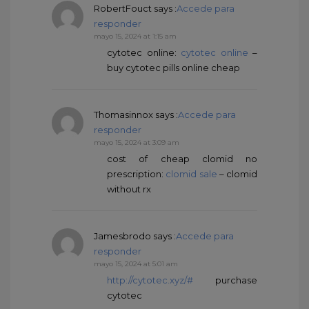
RobertFouct
says :
Accede para
responder
mayo 15, 2024 at 1:15 am
cytotec online:
cytotec online
–
buy cytotec pills online cheap
Thomasinnox
says :
Accede para
responder
mayo 15, 2024 at 3:09 am
cost of cheap clomid no
prescription:
clomid sale
– clomid
without rx
Jamesbrodo
says :
Accede para
responder
mayo 15, 2024 at 5:01 am
http://cytotec.xyz/#
purchase
cytotec