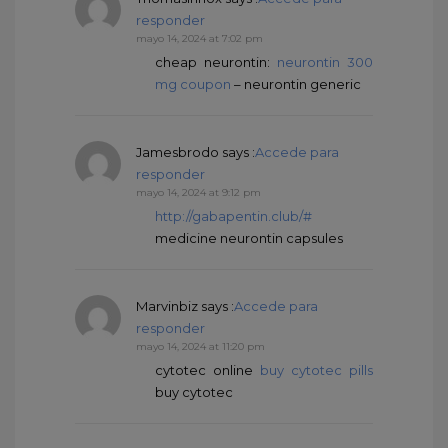
responder
mayo 14, 2024 at 7:02 pm
cheap neurontin:
neurontin 300
mg coupon
– neurontin generic
Jamesbrodo
says :
Accede para
responder
mayo 14, 2024 at 9:12 pm
http://gabapentin.club/#
medicine neurontin capsules
Marvinbiz
says :
Accede para
responder
mayo 14, 2024 at 11:20 pm
cytotec online
buy cytotec pills
buy cytotec