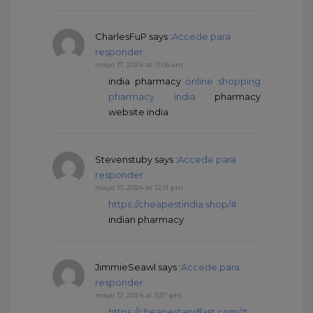
CharlesFuP
says :
Accede para
responder
mayo 17, 2024 at 11:05 am
india pharmacy
online shopping
pharmacy india
pharmacy
website india
Stevenstuby
says :
Accede para
responder
mayo 17, 2024 at 12:11 pm
https://cheapestindia.shop/#
indian pharmacy
JimmieSeawl
says :
Accede para
responder
mayo 17, 2024 at 3:37 pm
https://cheapestandfast.com/#