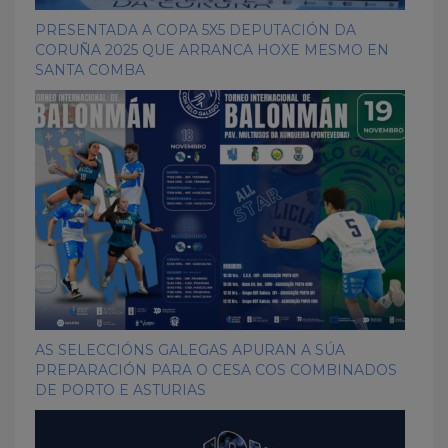
PRESENTADA A COPA 5X5 DEPUTACIÓN DA
CORUÑA 2025 QUE ARRANCA HOXE MESMO EN
SANTA COMBA
AS SELECCIÓNS GALEGAS APURAN A SÚA
PREPARACIÓN PARA O CESA COS COMBINADOS
DE PORTO E ASTURIAS