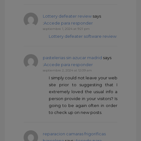
Lottery defeater review
says
:
Accede para responder
septiembre 1, 2024 at 9:21 pm
Lottery defeater software review
pastelerias sin azucar madrid
says
:
Accede para responder
septiembre 2, 2024 at 12:09 am
I simply could not leave your web
site prior to suggesting that I
extremely loved the usual info a
person provide in your visitors? Is
going to be again often in order
to check up on new posts.
reparacion camaras frigorificas
barcelona
says :
Accede para