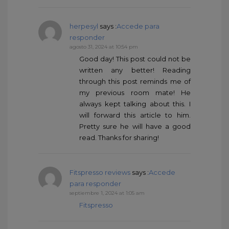
herpesyl
says :
Accede para
responder
agosto 31, 2024 at 10:54 pm
Good day! This post could not be
written any better! Reading
through this post reminds me of
my previous room mate! He
always kept talking about this. I
will forward this article to him.
Pretty sure he will have a good
read. Thanks for sharing!
Fitspresso reviews
says :
Accede
para responder
septiembre 1, 2024 at 1:05 am
Fitspresso