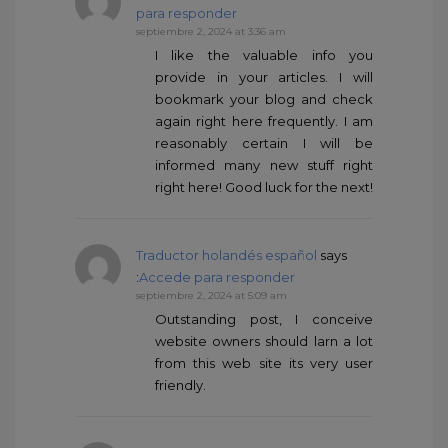
para responder
septiembre 2, 2024 at 3:36 am
I like the valuable info you
provide in your articles. I will
bookmark your blog and check
again right here frequently. I am
reasonably certain I will be
informed many new stuff right
right here! Good luck for the next!
Traductor holandés español
says
:
Accede para responder
septiembre 2, 2024 at 5:09 am
Outstanding post, I conceive
website owners should larn a lot
from this web site its very user
friendly.