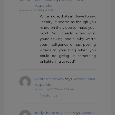
responder
septiembre 2, 2024 at 2:04 am
Write more, thats all I have to say.
Literally, it seems as though you
relied on the video to make your
point. You clearly know what
youre talking about, why waste
your intelligence on just posting
videos to your blog when you
could be giving us something
enlightening to read?
Neotonics review
says :
Accede para
responder
septiembre 2, 2024 at 2:49 am
Neotonics
bodys bebe originales
says :
Accede