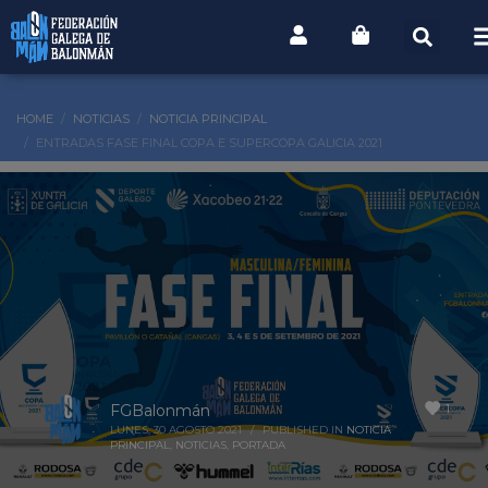
HOME
NOTICIAS
NOTICIA PRINCIPAL
ENTRADAS FASE FINAL COPA E SUPERCOPA GALICIA 2021
1
FGBalonmán
LUNES, 30 AGOSTO 2021
/
PUBLISHED IN
NOTICIA
PRINCIPAL
,
NOTICIAS
,
PORTADA