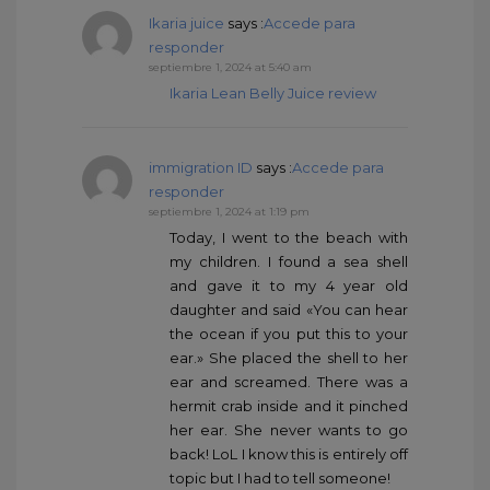
Ikaria juice
says :
Accede para
responder
septiembre 1, 2024 at 5:40 am
Ikaria Lean Belly Juice review
immigration ID
says :
Accede para
responder
septiembre 1, 2024 at 1:19 pm
Today, I went to the beach with
my children. I found a sea shell
and gave it to my 4 year old
daughter and said «You can hear
the ocean if you put this to your
ear.» She placed the shell to her
ear and screamed. There was a
hermit crab inside and it pinched
her ear. She never wants to go
back! LoL I know this is entirely off
topic but I had to tell someone!