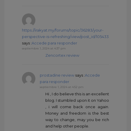
https://irakyat.my/forums/topic/36283/your-
perspective-is-refreshing/view/post_id/105433
says :
Accede para responder
septiembre 1, 2024 at 4:37 pm
Zencortex review
prostadine review
says :
Accede
para responder
septiembre 1, 2024 at 4:52 pm
Hi , I do believe this is an excellent
blog. I stumbled upon it on Yahoo
, i will come back once again.
Money and freedom is the best
way to change, may you be rich
and help other people.