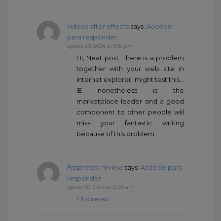
videos after effects
says :
Accede
para responder
agosto 29, 2024 at 9:38 pm
Hi, Neat post. There is a problem
together with your web site in
internet explorer, might test this…
IE nonetheless is the
marketplace leader and a good
component to other people will
miss your fantastic writing
because of this problem.
Fitspresso review
says :
Accede para
responder
agosto 30, 2024 at 12:23 am
Fitspresso