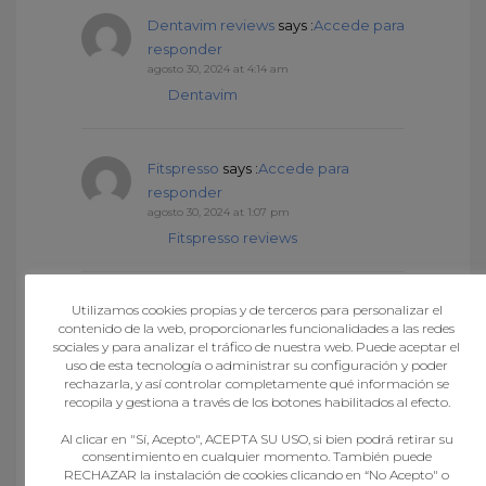
Dentavim reviews
says :
Accede para
responder
agosto 30, 2024 at 4:14 am
Dentavim
Fitspresso
says :
Accede para
responder
agosto 30, 2024 at 1:07 pm
Fitspresso reviews
Utilizamos cookies propias y de terceros para personalizar el
Fitspresso reviews
says :
Accede
contenido de la web, proporcionarles funcionalidades a las redes
para responder
sociales y para analizar el tráfico de nuestra web. Puede aceptar el
agosto 31, 2024 at 3:45 am
uso de esta tecnología o administrar su configuración y poder
Fitspresso
rechazarla, y así controlar completamente qué información se
recopila y gestiona a través de los botones habilitados al efecto.
Al clicar en "Sí, Acepto", ACEPTA SU USO, si bien podrá retirar su
Fitspresso review
says :
Accede para
consentimiento en cualquier momento. También puede
RECHAZAR la instalación de cookies clicando en “No Acepto" o
responder