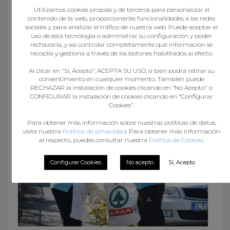
Utilizamos cookies propias y de terceros para personalizar el
contenido de la web, proporcionarles funcionalidades a las redes
sociales y para analizar el tráfico de nuestra web. Puede aceptar el
uso de esta tecnología o administrar su configuración y poder
rechazarla, y así controlar completamente qué información se
recopila y gestiona a través de los botones habilitados al efecto.
Al clicar en "Sí, Acepto", ACEPTA SU USO, si bien podrá retirar su
consentimiento en cualquier momento. También puede
What you can read next
RECHAZAR la instalación de cookies clicando en “No Acepto" o
CONFIGURAR la instalación de cookies clicando en “Configurar
Cookies”.
Para obtener más información sobre nuestras políticas de datos,
visite nuestra
Política de privacidad
. Para obtener más información
al respecto, puedes consultar nuestra
Política de Cookies
.
Configurar Cookies
No acepto
Sí, Acepto