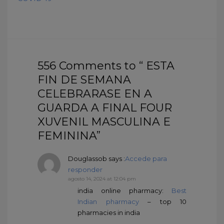
556 Comments to “ ESTA
FIN DE SEMANA
CELEBRARASE EN A
GUARDA A FINAL FOUR
XUVENIL MASCULINA E
FEMININA”
Douglassob
says :
Accede para
responder
agosto 14, 2024 at 12:04 pm
india online pharmacy:
Best
Indian pharmacy
– top 10
pharmacies in india