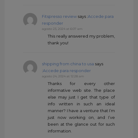
Fitspresso review
says :
Accede para
responder
agosto 23, 2024 at 6:07 am
This really answered my problem,
thank you!
shipping from china to usa
says
:
Accede para responder
agosto 24, 2024 at 12:28 am
Thanks for every other
informative web site. The place
else may just I get that type of
info written in such an ideal
manner? I have a venture that I’m
just now working on, and I’ve
been at the glance out for such
information.