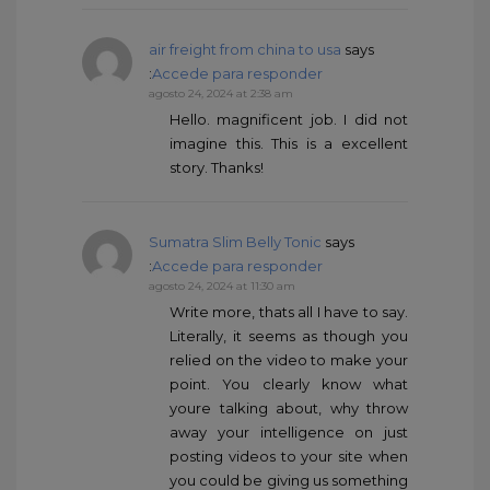
air freight from china to usa
says
:
Accede para responder
agosto 24, 2024 at 2:38 am
Hello. magnificent job. I did not
imagine this. This is a excellent
story. Thanks!
Sumatra Slim Belly Tonic
says
:
Accede para responder
agosto 24, 2024 at 11:30 am
Write more, thats all I have to say.
Literally, it seems as though you
relied on the video to make your
point. You clearly know what
youre talking about, why throw
away your intelligence on just
posting videos to your site when
you could be giving us something