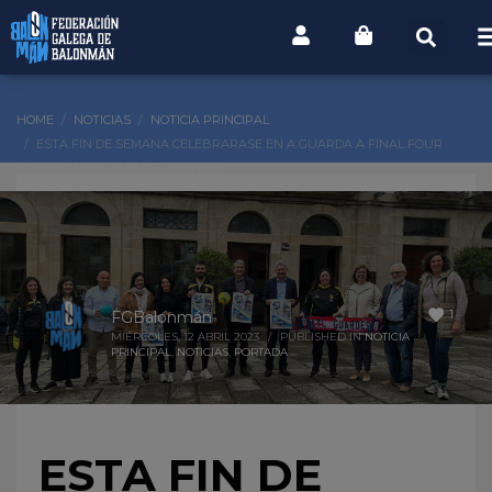
HOME
NOTICIAS
NOTICIA PRINCIPAL
ESTA FIN DE SEMANA CELEBRARASE EN A GUARDA A FINAL FOUR
XUVENIL MASCULINA E FEMININA
1
FGBalonmán
MIÉRCOLES, 12 ABRIL 2023
/
PUBLISHED IN
NOTICIA
PRINCIPAL
,
NOTICIAS
,
PORTADA
ESTA FIN DE