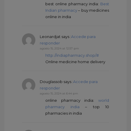
best online pharmacy india:
Best
Indian pharmacy
– buy medicines
online in india
Leonardjat
says :
Accede para
responder
agosto 15, 2024 at 12:57 pm
http://indiapharmacy.shop/#
Online medicine home delivery
Douglassob
says :
Accede para
responder
agosto 15, 2024 at 6:44 pm
online pharmacy india:
world
pharmacy india
– top 10
pharmacies in india