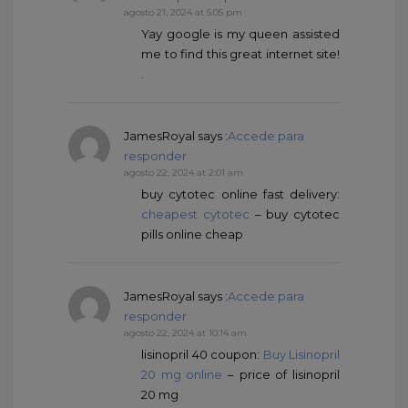
agosto 21, 2024 at 5:05 pm
Yay google is my queen assisted
me to find this great internet site!
.
JamesRoyal
says :
Accede para
responder
agosto 22, 2024 at 2:01 am
buy cytotec online fast delivery:
cheapest cytotec
– buy cytotec
pills online cheap
JamesRoyal
says :
Accede para
responder
agosto 22, 2024 at 10:14 am
lisinopril 40 coupon:
Buy Lisinopril
20 mg online
– price of lisinopril
20 mg