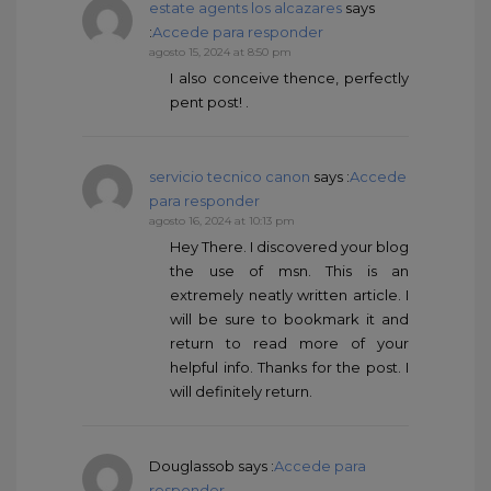
estate agents los alcazares
says
:
Accede para responder
agosto 15, 2024 at 8:50 pm
I also conceive thence, perfectly
pent post! .
servicio tecnico canon
says :
Accede
para responder
agosto 16, 2024 at 10:13 pm
Hey There. I discovered your blog
the use of msn. This is an
extremely neatly written article. I
will be sure to bookmark it and
return to read more of your
helpful info. Thanks for the post. I
will definitely return.
Douglassob
says :
Accede para
responder