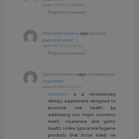
agosto 29, 2024 at 10:26 pm
Fitspresso reviews
Fitspresso reviews
says :
Accede
para responder
agosto 30, 2024 at 2:06 am
Fitspresso reviews
Dentavim review
says :
Accede para
responder
agosto 30, 2024 at 5:51 am
Dentavim
is a revolutionary
dietary supplement designed to
promote oral health by
addressing two major concerns:
teeth’ cleanliness and gums’
health. Unlike typical oral hygiene
products that focus solely on