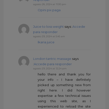
agosto 28, 2024 at 11:00 pm
Opini pix paga
Juice to loss weight
says :
Accede
para responder
agosto 29, 2024 at 5:45 am
Ikaria juice
London tantric massage
says
:
Accede para responder
agosto 29, 2024 at 12:24 pm
hello there and thank you for
your info – I have definitely
picked up something new from
right here. I did however
expertise a few technical issues
using this web site, as I
experienced to reload the site