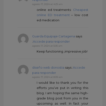
agosto 17, 2024 at 4:25 am
online ed treatments:
Cheapest
online ED treatment
– low cost
ed medication
Guarda Equipaje Cartagena
says
:
Accede para responder
agosto 17, 2024 at 5:05 am
Keep functioning ,impressive job!
diseño web donostia
says :
Accede
para responder
agosto 17, 2024 at 8:05 am
I would like to thank you for the
efforts you’ve put in writing this
blog. I am hoping the same high-
grade blog post from you in the
upcoming as well. In fact your