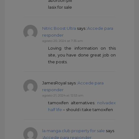
abortion pill
lasix for sale
Nitric Boost Ultra
says :
Accede para
responder
agosto 20, 2024 at 7:35 am
Loving the information on this
site, you have done great job on
the posts.
JamesRoyal
says :
Accede para
responder
agosto 21, 2024 at 12:53 am
tamoxifen alternatives:
nolvadex
half life
– should i take tamoxifen
la manga club property for sale
says
:
Accede para responder