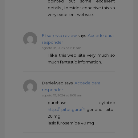
pointed out some excellent
details , I besides conceive this s a
very excellent website.
Fitspresso review
says :
Accede para
responder
agosto 18, 2024 at 1:58 am
I like this web site very much so
much fantastic information.
Danielwab
says :
Accede para
responder
agosto 19, 2024 at 6:08 am
purchase cytotec
http://lipitor.guru/#
generic lipitor
20 mg
lasix furosemide 40 mg