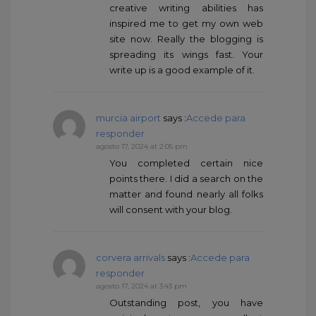
creative writing abilities has
inspired me to get my own web
site now. Really the blogging is
spreading its wings fast. Your
write up is a good example of it.
murcia airport
says :
Accede para
responder
agosto 17, 2024 at 2:05 pm
You completed certain nice
points there. I did a search on the
matter and found nearly all folks
will consent with your blog.
corvera arrivals
says :
Accede para
responder
agosto 17, 2024 at 3:43 pm
Outstanding post, you have