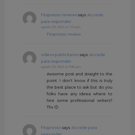
Fitspresso reviews
says :
Accede
para responder
agosto 29, 2024 at 7:01 pm
Fitspresso review
videos publicitarios
says :
Accede
para responder
agosto 29, 2024 at 9:36 pm
Awsome post and straight to the
point. I don’t know if this is truly
the best place to ask but do you
folks have any ideea where to
hire some professional writers?
Thx 🙂
Fitspresso
says :
Accede para
responder