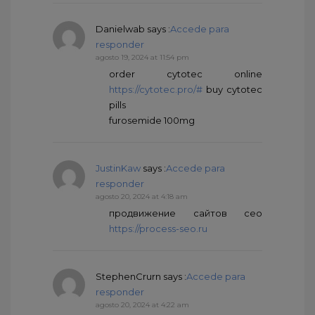
Danielwab
says :
Accede para
responder
agosto 19, 2024 at 11:54 pm
order cytotec online
https://cytotec.pro/#
buy cytotec
pills
furosemide 100mg
JustinKaw
says :
Accede para
responder
agosto 20, 2024 at 4:18 am
продвижение сайтов сео
https://process-seo.ru
StephenCrurn
says :
Accede para
responder
agosto 20, 2024 at 4:22 am