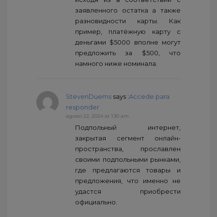
заявленного остатка а также
разновидности карты. Как
пример, платёжную карту с
деньгами $5000 вполне могут
предложить за $500, что
намного ниже номинала.
StevenDuems
says :
Accede para
responder
agosto 22, 2024 at 1:30 am
Подпольный интернет,
закрытая сегмент онлайн-
пространства, прославлен
своими подпольными рынками,
где предлагаются товары и
предложения, что именно не
удастся приобрести
официально.