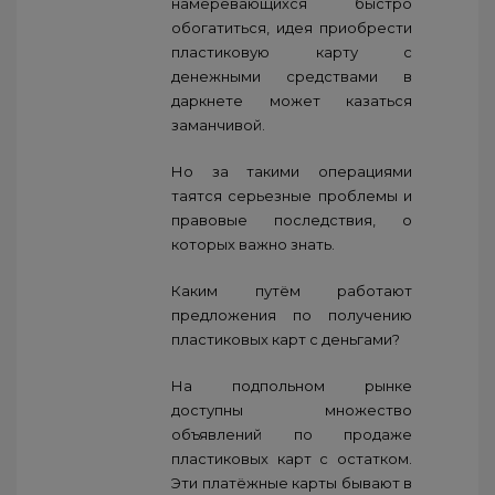
намеревающихся быстро
обогатиться, идея приобрести
пластиковую карту с
денежными средствами в
даркнете может казаться
заманчивой.
Но за такими операциями
таятся серьезные проблемы и
правовые последствия, о
которых важно знать.
Каким путём работают
предложения по получению
пластиковых карт с деньгами?
На подпольном рынке
доступны множество
объявлений по продаже
пластиковых карт с остатком.
Эти платёжные карты бывают в