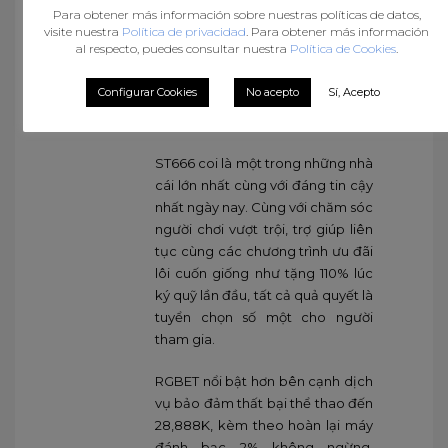
cược bảo đảm và không thiên vị.
Para obtener más información sobre nuestras políticas de datos,
visite nuestra
Política de privacidad
. Para obtener más información
Ở dưới là danh sách Mười nhà cái
al respecto, puedes consultar nuestra
Política de Cookies
.
hàng đầu nhà cái đáng tin cậy
nhất bây giờ, được sưu tập bởi
Configurar Cookies
No acepto
Sí, Acepto
trang nhận định hàng đầu Top 10
Việt Nam.
ST666 coi là một trong những nhà
cái lớn nhất cùng với đáng tin cậy
nhất ngày nay. Cùng với chăm sóc
người chơi vượt trội, trợ giúp liên
tục cùng các chương trình ưu đãi
lôi cuốn giống như tặng 110% lúc
ký quỹ lần đầu, tất cả quả quyết là
tuyển chọn số một cho người
tham gia.
RGBET nổi bật hơn bên cạnh dịch
vụ bảo đảm thất bại thể thao đến
28,888K, kèm theo hoàn lại máy
đánh bạc 2% không ngừng.