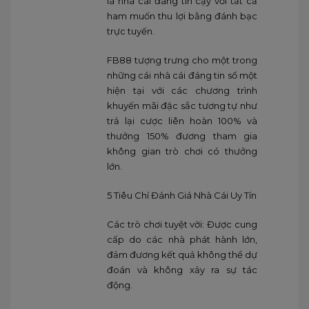
là nhà cái đáng tin cậy với tất cả
ham muốn thu lợi bằng đánh bạc
trực tuyến.
FB88 tượng trưng cho một trong
những cái nhà cái đáng tin số một
hiện tại với các chương trình
khuyến mãi đặc sắc tương tự như
trả lại cược liên hoàn 100% và
thưởng 150% đương tham gia
không gian trò chơi có thưởng
lớn.
5 Tiêu Chí Đánh Giá Nhà Cái Uy Tín
Các trò chơi tuyệt vời: Được cung
cấp do các nhà phát hành lớn,
đảm đương kết quả không thể dự
đoán và không xảy ra sự tác
động.