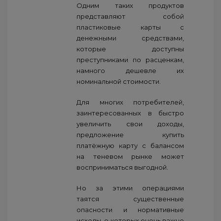
Одним таких продуктов
представляют собой
пластиковые карты с
денежными средствами,
которые доступны
преступниками по расценкам,
намного дешевле их
номинальной стоимости.
Для многих потребителей,
заинтересованных в быстро
увеличить свои доходы,
предложение купить
платёжную карту с балансом
на теневом рынке может
восприниматься выгодной.
Но за этими операциями
таятся существенные
опасности и нормативные
исходы, о которых очень важно