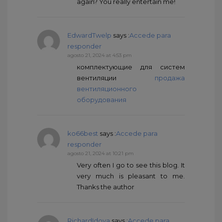
again? You really entertain me!
EdwardTwelp
says :
Accede para
responder
agosto 21, 2024 at 4:53 pm
комплектующие для систем
вентиляции
продажа
вентиляционного
оборудования
ko66best
says :
Accede para
responder
agosto 21, 2024 at 10:21 pm
Very often I go to see this blog. It
very much is pleasant to me.
Thanks the author
RichardIdova
says :
Accede para