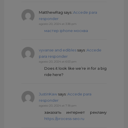
MatthewRag
says :
Accede para
responder
agosto 20, 2024 at 3:38 pm
мастер iphone москва
vyvanse and edibles
says :
Accede
para responder
agosto 20, 2024 at 6:53 pm
Does it look like we’re in for a big
ride here?
JustinKaw
says :
Accede para
responder
agosto 20, 2024 at 7:18 pm
заказать интернет рекламу
https://process-seo.ru