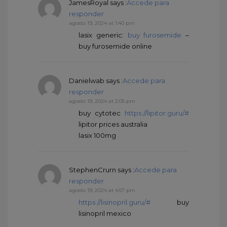
JamesRoyal
says :
Accede para
responder
agosto 19, 2024 at 1:40 pm
lasix generic:
buy furosemide
–
buy furosemide online
Danielwab
says :
Accede para
responder
agosto 19, 2024 at 2:05 pm
buy cytotec
https://lipitor.guru/#
lipitor prices australia
lasix 100mg
StephenCrurn
says :
Accede para
responder
agosto 19, 2024 at 4:57 pm
https://lisinopril.guru/#
buy
lisinopril mexico