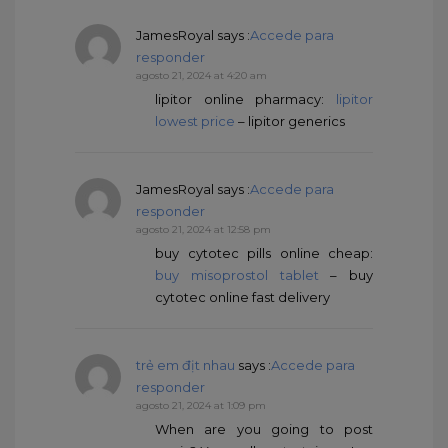
JamesRoyal
says :
Accede para
responder
agosto 21, 2024 at 4:20 am
lipitor online pharmacy:
lipitor
lowest price
– lipitor generics
JamesRoyal
says :
Accede para
responder
agosto 21, 2024 at 12:58 pm
buy cytotec pills online cheap:
buy misoprostol tablet
– buy
cytotec online fast delivery
trẻ em địt nhau
says :
Accede para
responder
agosto 21, 2024 at 1:09 pm
When are you going to post