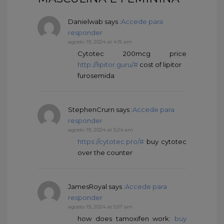
Danielwab
says :
Accede para
responder
agosto 19, 2024 at 4:15 am
Cytotec 200mcg price
http://lipitor.guru/#
cost of lipitor
furosemida
StephenCrurn
says :
Accede para
responder
agosto 19, 2024 at 5:24 am
https://cytotec.pro/#
buy cytotec
over the counter
JamesRoyal
says :
Accede para
responder
agosto 19, 2024 at 5:57 am
how does tamoxifen work:
buy