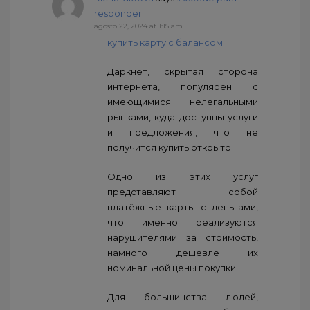
responder
agosto 22, 2024 at 1:15 am
купить карту с балансом
Даркнет, скрытая сторона
интернета, популярен с
имеющимися нелегальными
рынками, куда доступны услуги
и предложения, что не
получится купить открыто.
Одно из этих услуг
представляют собой
платёжные карты с деньгами,
что именно реализуются
нарушителями за стоимость,
намного дешевле их
номинальной цены покупки.
Для большинства людей,