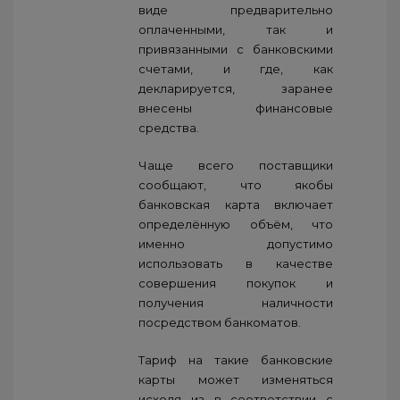
виде предварительно
оплаченными, так и
привязанными с банковскими
счетами, и где, как
декларируется, заранее
внесены финансовые
средства.
Чаще всего поставщики
сообщают, что якобы
банковская карта включает
определённую объём, что
именно допустимо
использовать в качестве
совершения покупок и
получения наличности
посредством банкоматов.
Тариф на такие банковские
карты может изменяться
исходя из в соответствии с