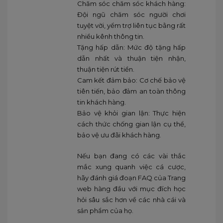
Chăm sóc chăm sóc khách hàng:
Đội ngũ chăm sóc người chơi
tuyệt vời, yểm trợ liên tục bằng rất
nhiều kênh thông tin.
Tặng hấp dẫn: Mức độ tặng hấp
dẫn nhất và thuận tiện nhận,
thuận tiện rút tiền.
Cam kết đảm bảo: Cơ chế bảo vệ
tiên tiến, bảo đảm an toàn thông
tin khách hàng.
Bảo vệ khỏi gian lận: Thực hiện
cách thức chống gian lận cụ thể,
bảo vệ ưu đãi khách hàng.
Nếu bạn đang có các vài thắc
mắc xung quanh việc cá cược,
hãy đánh giá đoạn FAQ của Trang
web hàng đầu với mục đích học
hỏi sâu sắc hơn về các nhà cái và
sản phẩm của họ.