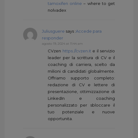
tamoxifen online
– where to get
nolvadex
Juliusguere
says :
Accede para
responder
agosto 19, 2024 at 11:44 am
CVzen
https://cvzen.it
e il servizio
leader per la scrittura di CV e il
coaching di carriera, scelto da
milioni di candidati globalmente.
Offriamo supporto completo:
redazione di CV e lettere di
presentazione, ottimizzazione di
LinkedIn e coaching
personalizzato per sbloccare il
tuo potenziale e nuove
opportunita.