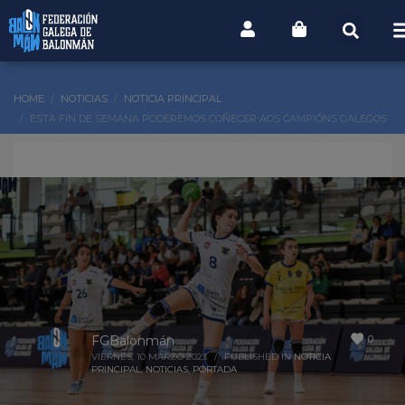
HOME
NOTICIAS
NOTICIA PRINCIPAL
ESTA FIN DE SEMANA PODEREMOS COÑECER AOS CAMPIÓNS GALEGOS
DAS CATEGORÍAS INFANTIL FEMININA, CADETE MASCULINA E FEMININA E
XUVENIL MASCULINA E FEMININA
0
FGBalonmán
VIERNES, 10 MARZO 2023
/
PUBLISHED IN
NOTICIA
PRINCIPAL
,
NOTICIAS
,
PORTADA