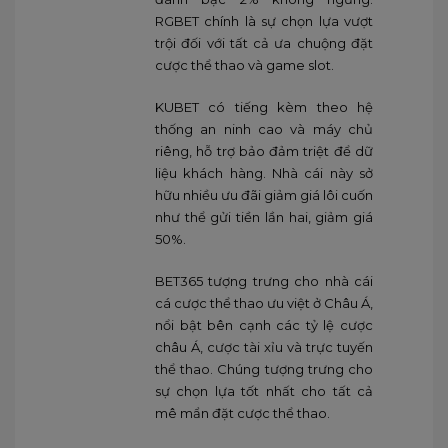
RGBET chính là sự chọn lựa vượt
trội đối với tất cả ưa chuộng đặt
cược thể thao và game slot.
KUBET có tiếng kèm theo hệ
thống an ninh cao và máy chủ
riêng, hỗ trợ bảo đảm triệt để dữ
liệu khách hàng. Nhà cái này sở
hữu nhiều ưu đãi giảm giá lôi cuốn
như thể gửi tiền lần hai, giảm giá
50%.
BET365 tượng trưng cho nhà cái
cá cược thể thao ưu việt ở Châu Á,
nổi bật bên cạnh các tỷ lệ cược
châu Á, cược tài xỉu và trực tuyến
thể thao. Chúng tượng trưng cho
sự chọn lựa tốt nhất cho tất cả
mê mẩn đặt cược thể thao.