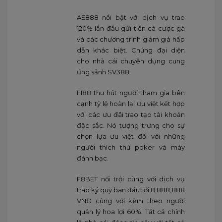
AE888 nổi bật với dịch vụ trao
120% lần đầu gửi tiền cá cược gà
và các chương trình giảm giá hấp
dẫn khác biệt. Chúng đại diện
cho nhà cái chuyên dụng cung
ứng sảnh SV388.
FI88 thu hút người tham gia bên
cạnh tỷ lệ hoàn lại ưu việt kết hợp
với các ưu đãi trao tạo tài khoản
đặc sắc. Nó tượng trưng cho sự
chọn lựa ưu việt đối với những
người thích thú poker và máy
đánh bạc.
F8BET nổi trội cùng với dịch vụ
trao ký quỹ ban đầu tới 8,888,888
VNĐ cùng với kèm theo người
quản lý hoa lợi 60%. Tất cả chính