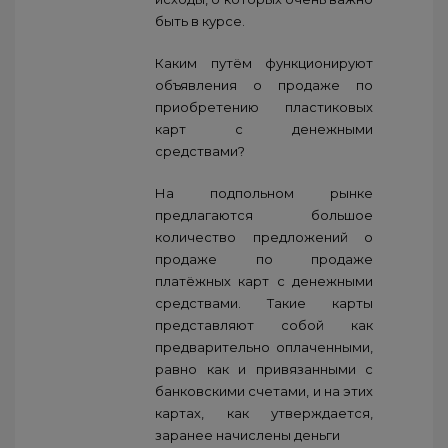
быть в курсе.
Каким путём функционируют
объявления о продаже по
приобретению пластиковых
карт с денежными
средствами?
На подпольном рынке
предлагаются большое
количество предложений о
продаже по продаже
платёжных карт с денежными
средствами. Такие карты
представляют собой как
предварительно оплаченными,
равно как и привязанными с
банковскими счетами, и на этих
картах, как утверждается,
заранее начислены деньги