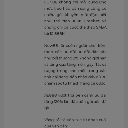
FUN88 không chỉ mỗi cung ứng
mức trao hấp dẫn song cũng có
nhiều gói khuyến mãi đặc biệt
như thể trao 108K Freebet và
chứng chỉ cá cược thể thao SABA
tới 10,888K.
New88 lôi cuốn người chơi kèm
theo các ưu đãi ưu đãi đặc sắc
như bồi thường 2% không giới hạn
và tặng quà tặng mỗi ngày. Tất cả
tượng trưng cho một trong các
nhà cái đang đón nhận đầy đủ sự
chăm sóc từ khách hàng cá cược.
AE888 vượt trội bên cạnh ưu đãi
tặng 120% lần đầu tiên gửi tiền đá
gà
Vâng, tôi sẽ tiếp tục từ đoạn cuối
của văn bản: