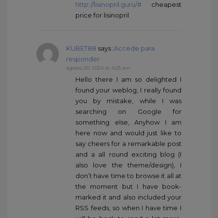
http://lisinopril.guru/#
cheapest
price for lisinopril
KUBET88
says :
Accede para
responder
agosto 20, 2024 at 4:25 am
Hello there I am so delighted I
found your weblog, I really found
you by mistake, while I was
searching on Google for
something else, Anyhow I am
here now and would just like to
say cheers for a remarkable post
and a all round exciting blog (I
also love the theme/design), I
don’t have time to browse it all at
the moment but I have book-
marked it and also included your
RSS feeds, so when I have time I