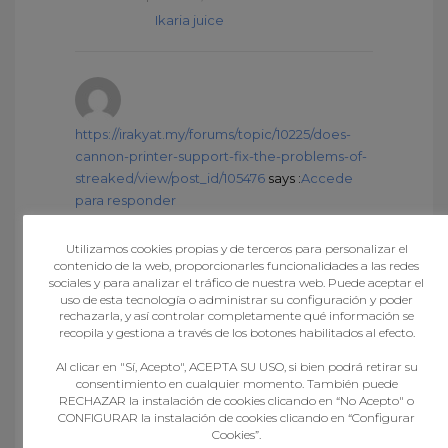
Ikaria juice
https://irakyat.my/forums/topic/10225/does-
cannon-printer-support-fix-the-problems-of-
streaked/view/post_id/105476
says :
Accede
para responder
septiembre 1, 2024 at 5:08 pm
Zencortex review
Utilizamos cookies propias y de terceros para personalizar el
contenido de la web, proporcionarles funcionalidades a las redes
sociales y para analizar el tráfico de nuestra web. Puede aceptar el
uso de esta tecnología o administrar su configuración y poder
Lottery defeater software reviews
rechazarla, y así controlar completamente qué información se
says :
Accede para responder
recopila y gestiona a través de los botones habilitados al efecto.
septiembre 1, 2024 at 9:54 pm
Al clicar en "Sí, Acepto", ACEPTA SU USO, si bien podrá retirar su
Lottery defeater reviews
consentimiento en cualquier momento. También puede
RECHAZAR la instalación de cookies clicando en “No Acepto" o
CONFIGURAR la instalación de cookies clicando en “Configurar
Cookies”.
taxi vecindario 928
says :
Accede