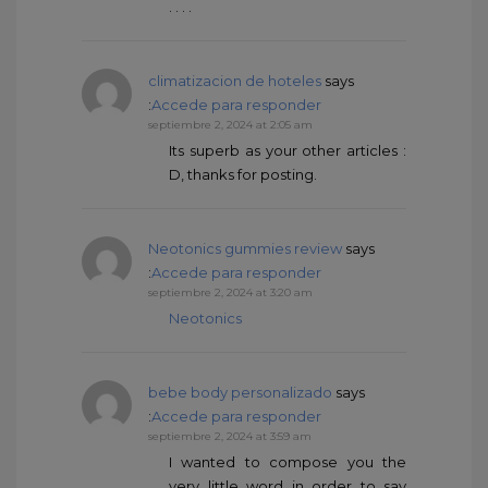
. . . .
climatizacion de hoteles
says
:
Accede para responder
septiembre 2, 2024 at 2:05 am
Its superb as your other articles :
D, thanks for posting.
Neotonics gummies review
says
:
Accede para responder
septiembre 2, 2024 at 3:20 am
Neotonics
bebe body personalizado
says
:
Accede para responder
septiembre 2, 2024 at 3:59 am
I wanted to compose you the
very little word in order to say