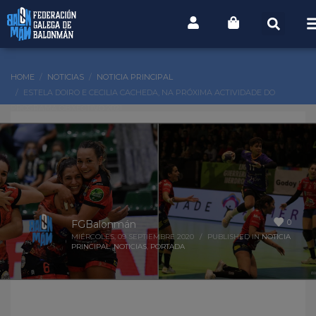
HOME
NOTICIAS
NOTICIA PRINCIPAL
ESTELA DOIRO E CECILIA CACHEDA, NA PRÓXIMA ACTIVIDADE DO
PROGRAMA OBXECTIVO 2021
0
FGBalonmán
MIÉRCOLES, 09 SEPTIEMBRE 2020
/
PUBLISHED IN
NOTICIA
PRINCIPAL
,
NOTICIAS
,
PORTADA