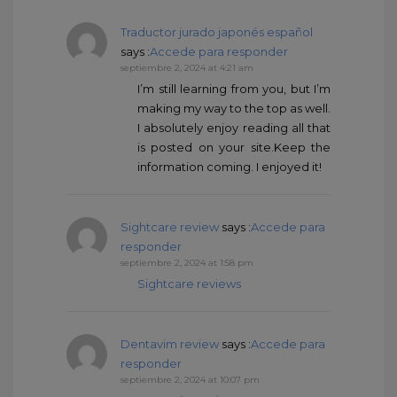
Traductor jurado japonés español
says :
Accede para responder
septiembre 2, 2024 at 4:21 am
I’m still learning from you, but I’m
making my way to the top as well.
I absolutely enjoy reading all that
is posted on your site.Keep the
information coming. I enjoyed it!
Sightcare review
says :
Accede para
responder
septiembre 2, 2024 at 1:58 pm
Sightcare reviews
Dentavim review
says :
Accede para
responder
septiembre 2, 2024 at 10:07 pm