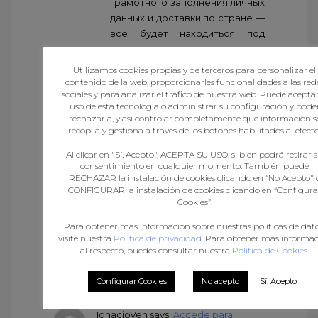
грамотного заполнения личных
данных и доставки по стране —
все будет находиться под
полным контролем наших
специалистов.
Utilizamos cookies propias y de terceros para personalizar el
Таким образом, для всех, кто
contenido de la web, proporcionarles funcionalidades a las red
sociales y para analizar el tráfico de nuestra web. Puede aceptar
ищет максимально быстрый
uso de esta tecnología o administrar su configuración y pode
способ получения требуемого
rechazarla, y así controlar completamente qué información s
документа, наша компания
recopila y gestiona a través de los botones habilitados al efecto
предлагает отличное решение.
Al clicar en "Sí, Acepto", ACEPTA SU USO, si bien podrá retirar 
Заказать диплом – это значит
consentimiento en cualquier momento. También puede
избежать продолжительного
RECHAZAR la instalación de cookies clicando en “No Acepto" 
обучения и сразу переходить к
CONFIGURAR la instalación de cookies clicando en “Configura
Cookies”.
своим целям, будь то
поступление в университет или
Para obtener más información sobre nuestras políticas de dato
старт успешной карьеры.
visite nuestra
Política de privacidad
. Para obtener más informa
al respecto, puedes consultar nuestra
Política de Cookies
.
http://https://diplom45.ru/
Configurar Cookies
No acepto
Sí, Acepto
IgnacioVen
says :
Accede para