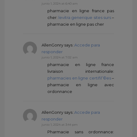
junio 1, 2024 at 6:40 am
pharmacie en ligne france pas
cher:
levitra generique sites surs
–
pharmacie en ligne pas cher
AllenGonry
says :
Accede para
responder
junio 1, 2024 at 7:02 am
pharmacie en ligne france
livraison internationale:
pharmacies en ligne certifiГ©es
–
pharmacie en ligne avec
ordonnance
AllenGonry
says :
Accede para
responder
junio 1, 2024 at 3:44 pm
Pharmacie sans ordonnance: