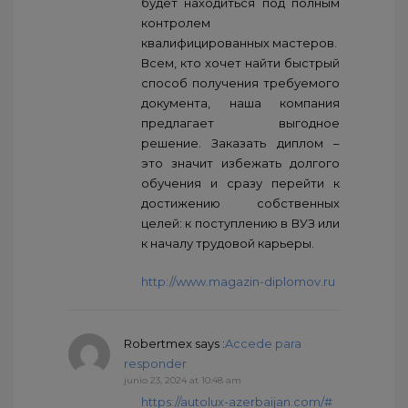
будет находиться под полным
контролем
квалифицированных мастеров.
Всем, кто хочет найти быстрый
способ получения требуемого
документа, наша компания
предлагает выгодное
решение. Заказать диплом –
это значит избежать долгого
обучения и сразу перейти к
достижению собственных
целей: к поступлению в ВУЗ или
к началу трудовой карьеры.
http://www.magazin-diplomov.ru
Robertmex
says :
Accede para
responder
junio 23, 2024 at 10:48 am
https://autolux-azerbaijan.com/#