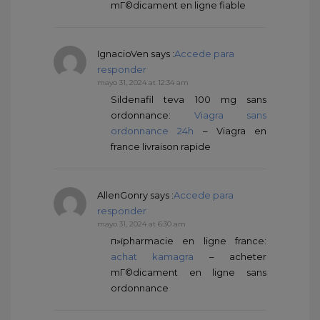
mГ©dicament en ligne fiable
IgnacioVen
says :
Accede para
responder
mayo 31, 2024 at 12:34 am
Sildenafil teva 100 mg sans
ordonnance:
Viagra sans
ordonnance 24h
– Viagra en
france livraison rapide
AllenGonry
says :
Accede para
responder
mayo 31, 2024 at 6:30 am
п»їpharmacie en ligne france:
achat kamagra
– acheter
mГ©dicament en ligne sans
ordonnance