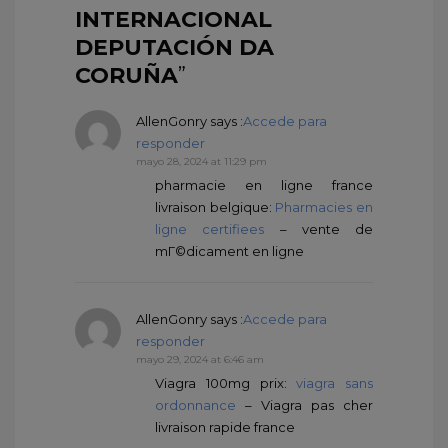
INTERNACIONAL
DEPUTACIÓN DA
CORUÑA
”
AllenGonry
says :
Accede para
responder
mayo 28, 2024 at 11:29 pm
pharmacie en ligne france
livraison belgique:
Pharmacies en
ligne certifiees
– vente de
mГ©dicament en ligne
AllenGonry
says :
Accede para
responder
mayo 29, 2024 at 6:46 am
Viagra 100mg prix:
viagra sans
ordonnance
– Viagra pas cher
livraison rapide france