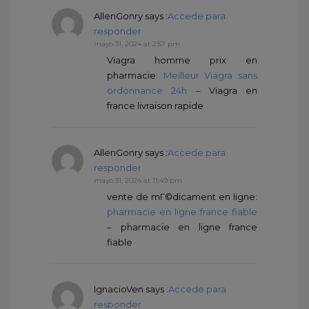
AllenGonry
says :
Accede para
responder
mayo 31, 2024 at 2:57 pm
Viagra homme prix en
pharmacie:
Meilleur Viagra sans
ordonnance 24h
– Viagra en
france livraison rapide
AllenGonry
says :
Accede para
responder
mayo 31, 2024 at 11:49 pm
vente de mГ©dicament en ligne:
pharmacie en ligne france fiable
– pharmacie en ligne france
fiable
IgnacioVen
says :
Accede para
responder