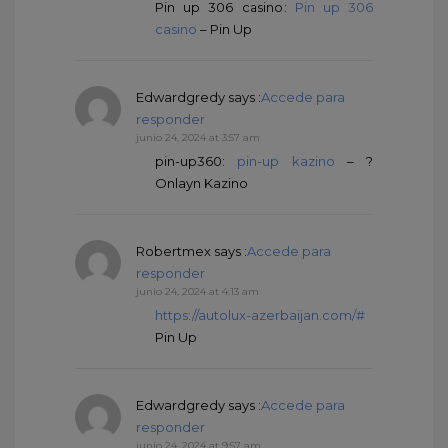
Pin up 306 casino:
Pin up 306
casino
– Pin Up
Edwardgredy
says :
Accede para
responder
junio 24, 2024 at 3:57 am
pin-up360:
pin-up kazino
– ?
Onlayn Kazino
Robertmex
says :
Accede para
responder
junio 24, 2024 at 4:13 am
https://autolux-azerbaijan.com/#
Pin Up
Edwardgredy
says :
Accede para
responder
junio 24, 2024 at 9:57 am