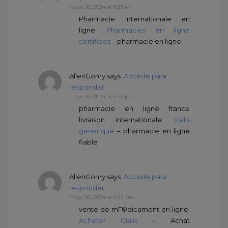
mayo 30, 2024 at 6:33 am
Pharmacie Internationale en
ligne:
Pharmacies en ligne
certifiees
– pharmacie en ligne
AllenGonry
says :
Accede para
responder
mayo 30, 2024 at 2:32 pm
pharmacie en ligne france
livraison internationale:
cialis
generique
– pharmacie en ligne
fiable
AllenGonry
says :
Accede para
responder
mayo 30, 2024 at 11:12 pm
vente de mГ©dicament en ligne:
Acheter Cialis
– Achat