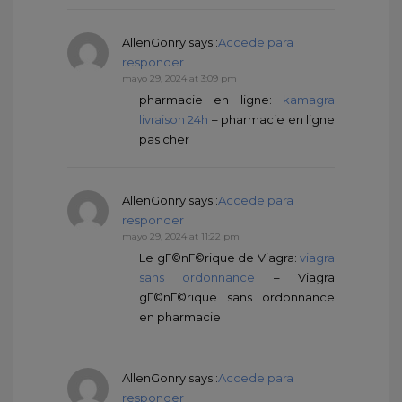
AllenGonry
says :
Accede para
responder
mayo 29, 2024 at 3:09 pm
pharmacie en ligne:
kamagra
livraison 24h
– pharmacie en ligne
pas cher
AllenGonry
says :
Accede para
responder
mayo 29, 2024 at 11:22 pm
Le gГ©nГ©rique de Viagra:
viagra
sans ordonnance
– Viagra
gГ©nГ©rique sans ordonnance
en pharmacie
AllenGonry
says :
Accede para
responder