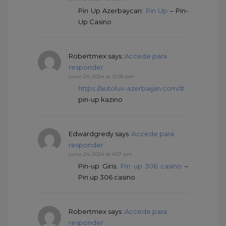
Pin Up Azerbaycan:
Pin Up
– Pin-
Up Casino
Robertmex
says :
Accede para
responder
junio 24, 2024 at 12:05 pm
https://autolux-azerbaijan.com/#
pin-up kazino
Edwardgredy
says :
Accede para
responder
junio 24, 2024 at 4:57 pm
Pin-up Giris:
Pin up 306 casino
–
Pin up 306 casino
Robertmex
says :
Accede para
responder