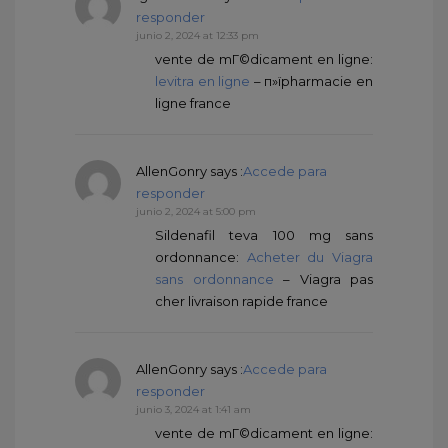
responder
junio 2, 2024 at 12:33 pm
vente de mГ©dicament en ligne:
levitra en ligne
– п»їpharmacie en
ligne france
AllenGonry
says :
Accede para
responder
junio 2, 2024 at 5:00 pm
Sildenafil teva 100 mg sans
ordonnance:
Acheter du Viagra
sans ordonnance
– Viagra pas
cher livraison rapide france
AllenGonry
says :
Accede para
responder
junio 3, 2024 at 1:41 am
vente de mГ©dicament en ligne: