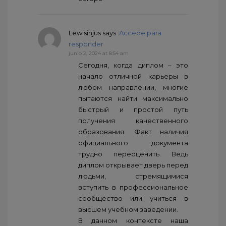
Lewisinjus
says :
Accede para
responder
junio 2, 2024 at 8:54 am
Сегодня, когда диплом – это
начало отличной карьеры в
любом направлении, многие
пытаются найти максимально
быстрый и простой путь
получения качественного
образования. Факт наличия
официального документа
трудно переоценить. Ведь
диплом открывает дверь перед
людьми, стремящимися
вступить в профессиональное
сообщество или учиться в
высшем учебном заведении.
В данном контексте наша