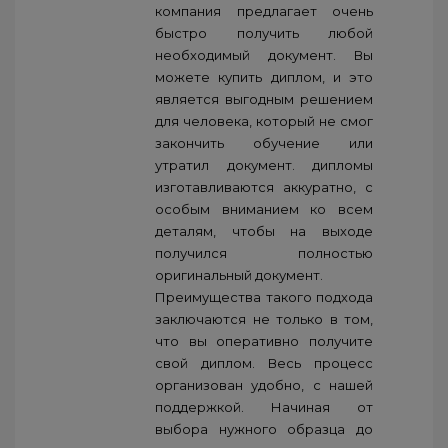
компания предлагает очень
быстро получить любой
необходимый документ. Вы
можете купить диплом, и это
является выгодным решением
для человека, который не смог
закончить обучение или
утратил документ. дипломы
изготавливаются аккуратно, с
особым вниманием ко всем
деталям, чтобы на выходе
получился полностью
оригинальный документ.
Преимущества такого подхода
заключаются не только в том,
что вы оперативно получите
свой диплом. Весь процесс
организован удобно, с нашей
поддержкой. Начиная от
выбора нужного образца до