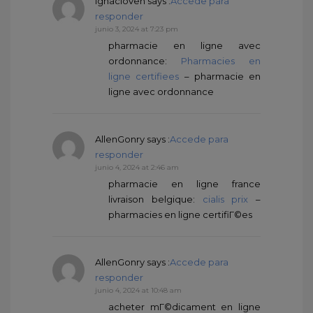
IgnacioVen
says :
Accede para
responder
junio 3, 2024 at 7:23 pm
pharmacie en ligne avec
ordonnance:
Pharmacies en
ligne certifiees
– pharmacie en
ligne avec ordonnance
AllenGonry
says :
Accede para
responder
junio 4, 2024 at 2:46 am
pharmacie en ligne france
livraison belgique:
cialis prix
–
pharmacies en ligne certifiГ©es
AllenGonry
says :
Accede para
responder
junio 4, 2024 at 10:48 am
acheter mГ©dicament en ligne