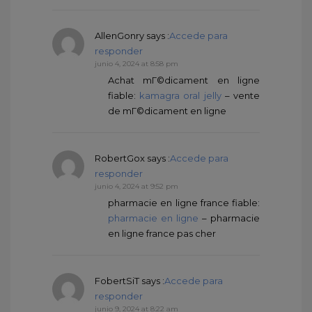
AllenGonry
says :
Accede para
responder
junio 4, 2024 at 8:58 pm
Achat mГ©dicament en ligne
fiable:
kamagra oral jelly
– vente
de mГ©dicament en ligne
RobertGox
says :
Accede para
responder
junio 4, 2024 at 9:52 pm
pharmacie en ligne france fiable:
pharmacie en ligne
– pharmacie
en ligne france pas cher
FobertSiT
says :
Accede para
responder
junio 9, 2024 at 8:22 am