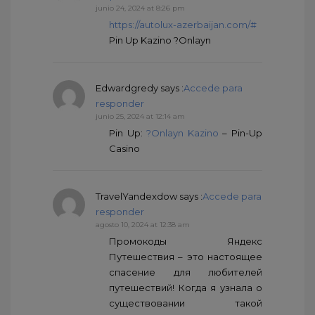
junio 24, 2024 at 8:26 pm
https://autolux-azerbaijan.com/#
Pin Up Kazino ?Onlayn
Edwardgredy
says :
Accede para
responder
junio 25, 2024 at 12:14 am
Pin Up:
?Onlayn Kazino
– Pin-Up
Casino
TravelYandexdow
says :
Accede para
responder
agosto 10, 2024 at 12:38 am
Промокоды Яндекс
Путешествия – это настоящее
спасение для любителей
путешествий! Когда я узнала о
существовании такой