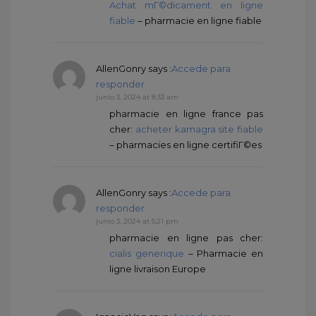
Achat mГ©dicament en ligne
fiable
– pharmacie en ligne fiable
AllenGonry
says :
Accede para
responder
junio 3, 2024 at 8:33 am
pharmacie en ligne france pas
cher:
acheter kamagra site fiable
– pharmacies en ligne certifiГ©es
AllenGonry
says :
Accede para
responder
junio 3, 2024 at 5:21 pm
pharmacie en ligne pas cher:
cialis generique
– Pharmacie en
ligne livraison Europe