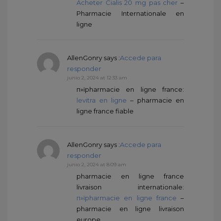
Acheter Cialis 20 mg pas cher
–
Pharmacie Internationale en
ligne
AllenGonry
says :
Accede para
responder
junio 2, 2024 at 12:33 am
п»їpharmacie en ligne france:
levitra en ligne
– pharmacie en
ligne france fiable
AllenGonry
says :
Accede para
responder
junio 2, 2024 at 8:09 am
pharmacie en ligne france
livraison internationale:
п»їpharmacie en ligne france
–
pharmacie en ligne livraison
europe