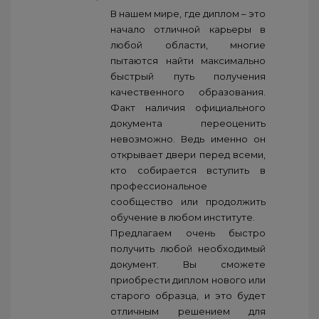
В нашем мире, где диплом – это
начало отличной карьеры в
любой области, многие
пытаются найти максимально
быстрый путь получения
качественного образования.
Факт наличия официального
документа переоценить
невозможно. Ведь именно он
открывает двери перед всеми,
кто собирается вступить в
профессиональное
сообщество или продолжить
обучение в любом институте.
Предлагаем очень быстро
получить любой необходимый
документ. Вы сможете
приобрести диплом нового или
старого образца, и это будет
отличным решением для