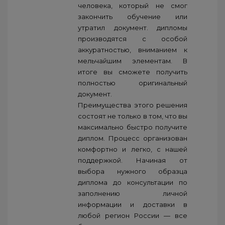
человека, который не смог
закончить обучение или
утратил документ. дипломы
производятся с особой
аккуратностью, вниманием к
мельчайшим элементам. В
итоге вы сможете получить
полностью оригинальный
документ.
Преимущества этого решения
состоят не только в том, что вы
максимально быстро получите
диплом. Процесс организован
комфортно и легко, с нашей
поддержкой. Начиная от
выбора нужного образца
диплома до консультации по
заполнению личной
информации и доставки в
любой регион России — все