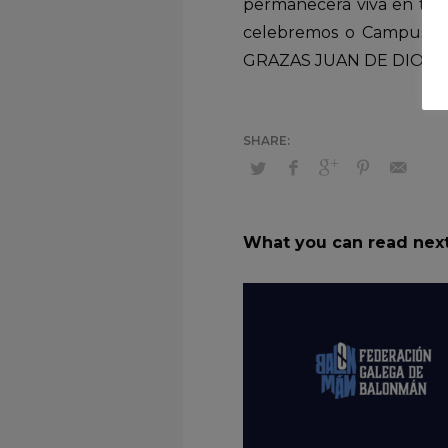
permanecerá viva en tod
celebremos o Campus Jua
GRAZAS JUAN DE DIOS 
What you can read nex