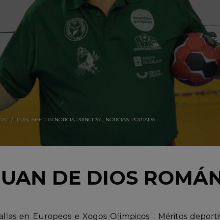
020
/
PUBLISHED IN
NOTICIA PRINCIPAL
,
NOTICIAS
,
PORTADA
JUAN DE DIOS ROMÁN
dallas en Europeos e Xogos Olímpicos… Méritos deporti