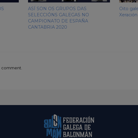
OS
ASÍ SON OS GRUPOS DAS
Oito gal
SELECCIÓNS GALEGAS NO
Xeración
CAMPIONATO DE ESPAÑA
CANTABRIA 2020
 a comment.