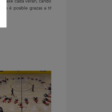
menaxe cada verán, cando
o é posible grazas a ti!