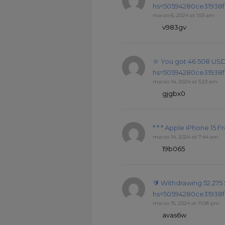
hs=50594280ce31938f
marzo 6, 2024 at 1:53 am
v983gv
🔆 You got 46 508 US
hs=50594280ce31938f
marzo 14, 2024 at 5:23 am
gjgbx0
* * * Apple iPhone 15
marzo 14, 2024 at 7:44 am
19b065
🔰 Withdrawing 52 275
hs=50594280ce31938f
marzo 15, 2024 at 11:08 pm
avas6w