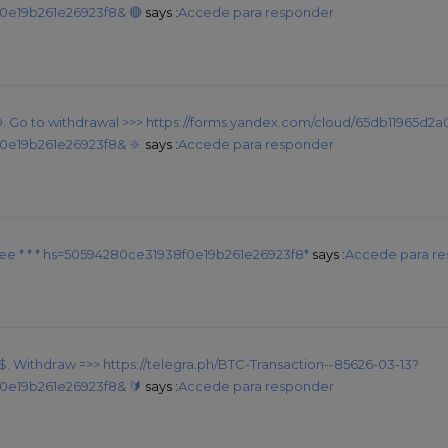
0e19b261e26923f8& 🔴
says :
Accede para responder
D. Gо tо withdrаwаl >>> https://forms.yandex.com/cloud/65db11965d
0e19b261e26923f8& 🔆
says :
Accede para responder
 Free * * * hs=50594280ce31938f0e19b261e26923f8*
says :
Accede para r
 $. Withdrаw =>> https://telegra.ph/BTC-Transaction--85626-03-13?
0e19b261e26923f8& 🔰
says :
Accede para responder