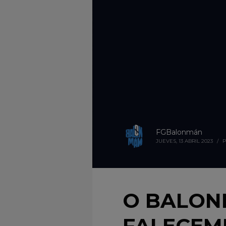
FGBalonmán
JUEVES, 13 ABRIL 2023
/
P
O BALON
FALECEM