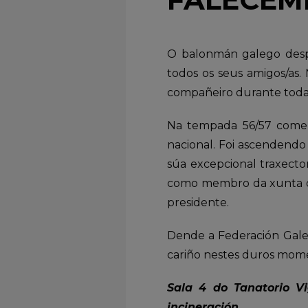
O balonmán galego desp
todos os seus amigos/as.
compañeiro durante toda
Na tempada 56/57 comezo
nacional. Foi ascendendo
súa excepcional traxector
como membro da xunta di
presidente.
Dende a Federación Gale
cariño nestes duros momen
Sala 4 do Tanatorio V
incineración.