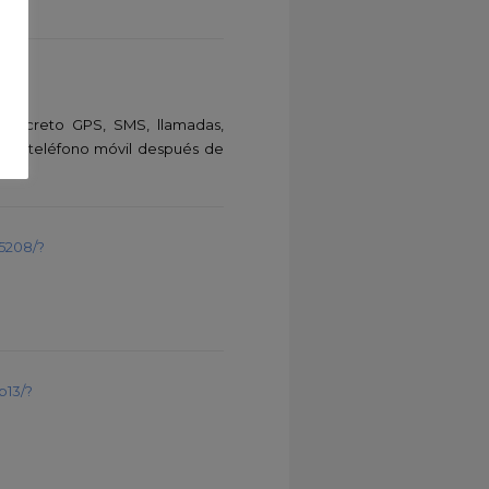
n secreto GPS, SMS, llamadas,
del teléfono móvil después de
5208/?
b13/?