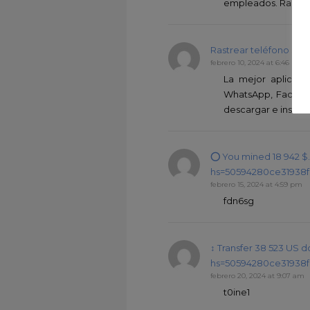
empleados. Rastrea
Rastrear teléfono
says 
febrero 10, 2024 at 6:46 pm
La mejor aplicaci
WhatsApp, Faceboo
descargar e instala
⭕ You mined 18 942 $
hs=50594280ce31938f
febrero 15, 2024 at 4:59 pm
fdn6sg
↕ Transfer 38 523 US 
hs=50594280ce31938f
febrero 20, 2024 at 9:07 am
t0ine1