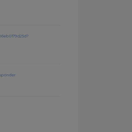
2a06eb0179d25d?
esponder