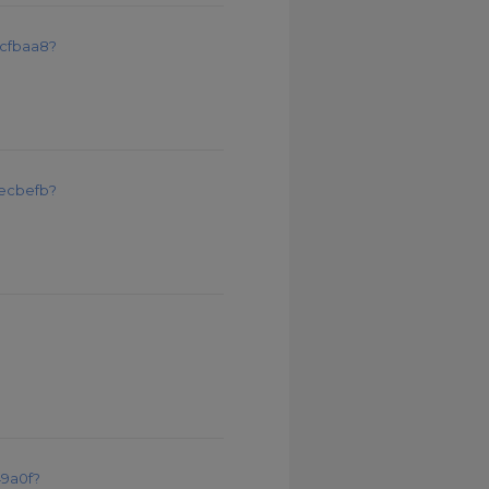
9cfbaa8?
6ecbefb?
49a0f?