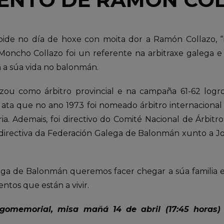
ide no día de hoxe con moita dor a Ramón Collazo, “
 Moncho Collazo foi un referente na arbitraxe galega 
 a súa vida no balonmán.
u como árbitro provincial e na campaña 61-62 logro
 ata que no ano 1973 foi nomeado árbitro internacion
ia. Ademais, foi directivo do Comité Nacional de Árbitr
rectiva da Federación Galega de Balonmán xunto a J
ga de Balonmán queremos facer chegar a súa familia e 
tos que están a vivir.
igomemorial, misa mañá 14 de abril (17:45 horas) 