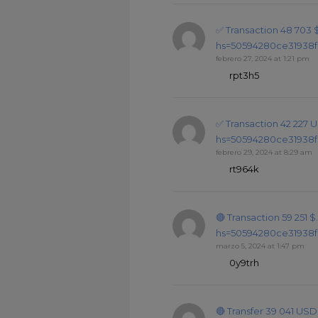
✅ Transaction 48 703
hs=50594280ce31938f
febrero 27, 2024 at 1:21 pm
rpt3h5
✅ Transaction 42 227 
hs=50594280ce31938f
febrero 29, 2024 at 8:29 am
rt964k
🔴 Transaction 59 251
hs=50594280ce31938f
marzo 5, 2024 at 1:47 pm
0y9trh
🔴 Transfer 39 041 US