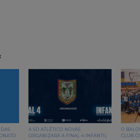
t
 DAS
A SD ATLÉTICO NOVÁS
O BALO
IONATO
ORGANIZARÁ A FINAL 4 INFANTIL
CLUB C