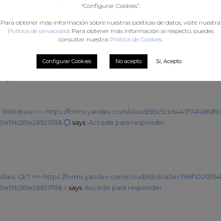
r Teléfono Celular Gratis – Programa de Monitoreo en Línea.
“Configurar Cookies”.
Para obtener más información sobre nuestras políticas de datos, visite nuestra
Política de privacidad
. Para obtener más información al respecto, puedes
:
Accede para responder
consultar nuestra
Política de Cookies
.
ón de control parental para proteger a sus hijos – monitoriza e
Configurar Cookies
No acepto
Sí, Acepto
k, ubicación. Puede monitorear de forma remota las actividades 
r apk en el teléfono de destino.
. Withdrаw >>> https://forms.yandex.com/cloud/65c5cc6443f74f48fdf0
0e19b261e26923f8& ⭕
says :
Accede para responder
dollars. GЕТ =>> https://forms.yandex.com/cloud/65cb1a3ec769f10012154
0e19b261e26923f8& ↕
says :
Accede para responder