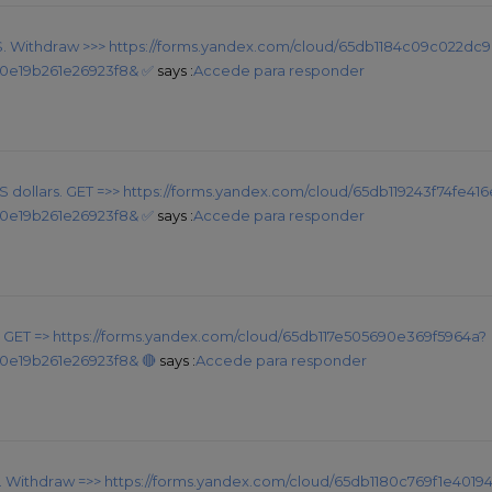
 $. Withdrаw >>> https://forms.yandex.com/cloud/65db1184c09c022dc
0e19b261e26923f8& ✅
says :
Accede para responder
US dollars. GЕТ =>> https://forms.yandex.com/cloud/65db119243f74fe41
0e19b261e26923f8& ✅
says :
Accede para responder
 $. GЕТ => https://forms.yandex.com/cloud/65db117e505690e369f5964a?
0e19b261e26923f8& 🔴
says :
Accede para responder
D. Withdrаw =>> https://forms.yandex.com/cloud/65db1180c769f1e4019