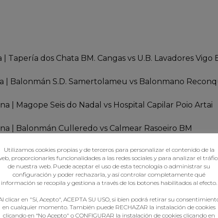
na | Tapería dos Chata BM. Cangas vs U.B. Lavadores Vigo 
nina | Balonmán S.D. Samertolameu vs Balonmano Reconqu
ina | Magope Seis do Nadal vs Hospital Capilar Poio Artai
ulina | Balonmán Culleredo vs Calmear Rasoeiro BM
Utilizamos cookies propias y de terceros para personalizar el contenido de la
eb, proporcionarles funcionalidades a las redes sociales y para analizar el tráfi
de nuestra web. Puede aceptar el uso de esta tecnología o administrar su
o posto feminino
configuración y poder rechazarla, y así controlar completamente qué
información se recopila y gestiona a través de los botones habilitados al efecto.
o posto masculino
Al clicar en "Sí, Acepto", ACEPTA SU USO, si bien podrá retirar su consentimient
en cualquier momento. También puede RECHAZAR la instalación de cookies
clicando en “No Acepto" o CONFIGURAR la instalación de cookies clicando en