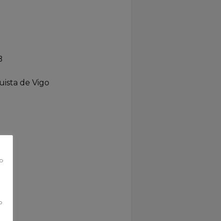
B
ista de Vigo
co
o