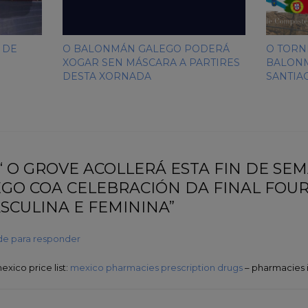
 DE
O BALONMÁN GALEGO PODERÁ
O TORN
XOGAR SEN MÁSCARA A PARTIRES
BALONM
DESTA XORNADA
SANTIA
 “ O GROVE ACOLLERÁ ESTA FIN DE SE
O COA CELEBRACIÓN DA FINAL FOUR 
CULINA E FEMININA”
e para responder
xico price list:
mexico pharmacies prescription drugs
– pharmacies i