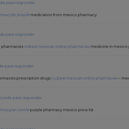
de para responder
rmacy1st.shop/#
medication from mexico pharmacy
de para responder
r pharmacies
п»їbest mexican online pharmacies
medicine in mexico
e para responder
rmacies prescription drugs:
ï»¿best mexican online pharmacies
– mex
ccede para responder
armacy1st.com/#
purple pharmacy mexico price list