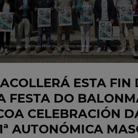
/
PUBLISHED IN
NOTICIA PRINCIPAL
,
NOTICIAS
,
PORTADA
ACOLLERÁ ESTA FIN 
A FESTA DO BALON
COA CELEBRACIÓN DA
1ª AUTONÓMICA MAS