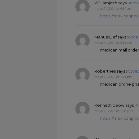
Williamjaith
says :
Acce
mayo 11, 2024 at 6:34 am
https://mexicanpha
ManuelDef
says :
Acce
mayo 11, 2024 at 9:14 am
mexican mail orde
Robertnes
says :
Acced
mayo 11, 2024 at 1:24 pm
mexican online pha
Kennethideow
says :
A
mayo 11, 2024 at 2:03 pm
https://mexicanph