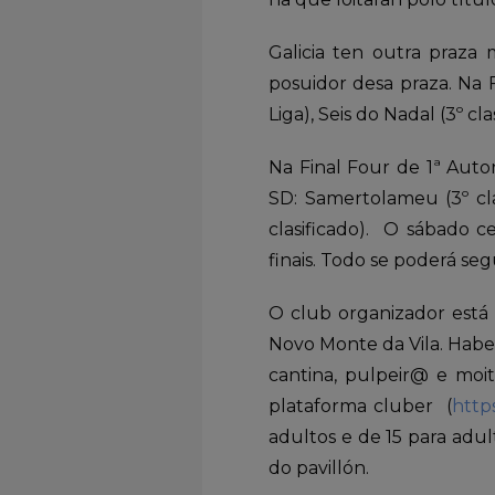
Galicia ten outra praza 
posuidor desa praza. Na F
Liga), Seis do Nadal (3º cl
Na Final Four de 1ª Auto
SD: Samertolameu (3º cla
clasificado). O sábado ce
finais. Todo se poderá se
O club organizador está 
Novo Monte da Vila. Haber
cantina, pulpeir@ e moit
plataforma cluber (
http
adultos e de 15 para adu
do pavillón.