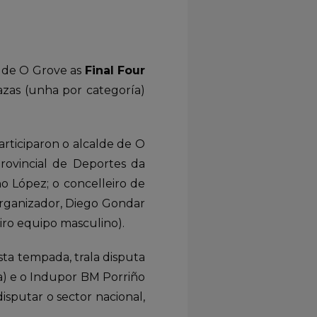
a de O Grove as
Final Four
zas (unha por categoría)
rticiparon o alcalde de O
rovincial de Deportes da
o López; o concelleiro de
organizador, Diego Gondar
eiro equipo masculino).
ta tempada, trala disputa
na) e o Indupor BM Porriño
sputar o sector nacional,