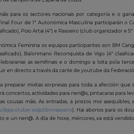
máis para os sectores nacionais por categoría e o gan
inal Four de 1ª Autonómica Masculina participarán o Cu
asificado), Poio Artai (4º) e Rasoeiro (club organizador e 5º 
nómica Feminina os equipos participantes son BM Cangas 
sificado), Balonmano Reconquista de Vigo (4º clasific
lebraranse as semifinais e o domingo a loita pola terce
guir en directo a través da canle de youtube da Federac
a preparar moitas sorpresas para toda a afección que 
á concertos, actividades para nen@s, pintacaras para lev
as cousas máis. As entradas, a prezos moi asequibles, 
s://app.cluber.es/p/cbmrasoeiro
). Hai abonos para os dou
lto e un nen@. A día de hoxe, mércores, xa está vendid