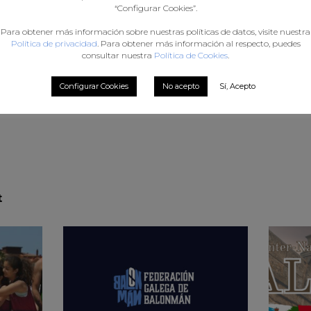
“Configurar Cookies”.
Para obtener más información sobre nuestras políticas de datos, visite nuestra
Política de privacidad
. Para obtener más información al respecto, puedes
consultar nuestra
Política de Cookies
.
eos
Configurar Cookies
No acepto
Sí, Acepto
t