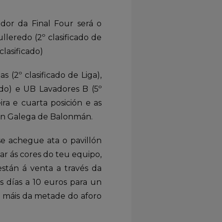
ador da Final Four será o
lleredo (2º clasificado de
clasificado)
(2º clasificado de Liga),
ado) e UB Lavadores B (5º
ira e cuarta posición e as
ión Galega de Balonmán.
se achegue ata o pavillón
ar ás cores do teu equipo,
están á venta a través da
s días a 10 euros para un
o máis da metade do aforo