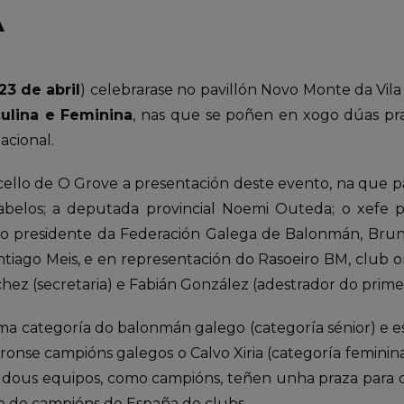
A
23 de abril
) celebrarase no pavillón Novo Monte da Vil
ulina e Feminina
, nas que se poñen en xogo dúas pra
acional.
llo de O Grove a presentación deste evento, na que pa
abelos; a deputada provincial Noemi Outeda; o xefe p
 o presidente da Federación Galega de Balonmán, Brun
tiago Meis, e en representación do Rasoeiro BM, club 
nchez (secretaria) e Fabián González (adestrador do prim
ma categoría do balonmán galego (categoría sénior) e es
ronse campións galegos o Calvo Xiria (categoría femini
s dous equipos, como campións, teñen unha praza para di
lo de campións de España de clubs.