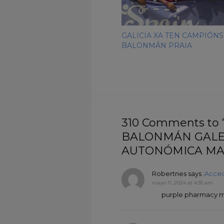
GALICIA XA TEN CAMPIÓNS
BALONMÁN PRAIA
310 Comments to
BALONMÁN GALEG
AUTONÓMICA MAS
Robertnes
says :
Acced
mayo 11, 2024 at 4:35 am
purple pharmacy me