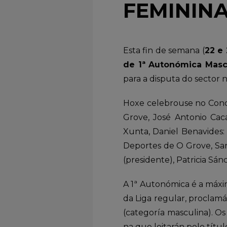
FEMININ
Esta fin de semana (
22 e 
de 1ª Autonómica Masc
para a disputa do sector n
Hoxe celebrouse no Conce
Grove, José Antonio Cac
Xunta, Daniel Benavides:
Deportes de O Grove, San
(presidente), Patricia Sá
A 1ª Autonómica é a máxi
da Liga regular, proclamá
(categoría masculina). O
na que loitarán polo títu