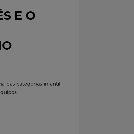
S E O
NO
a das categorías infantil,
equipos: