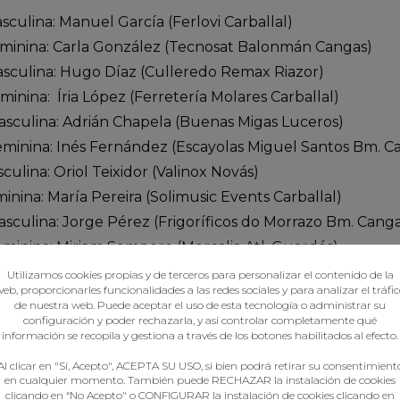
sculina: Manuel García (Ferlovi Carballal)
Feminina: Carla González (Tecnosat Balonmán Cangas)
sculina: Hugo Díaz (Culleredo Remax Riazor)
inina: Íria López (Ferretería Molares Carballal)
asculina: Adrián Chapela (Buenas Migas Luceros)
eminina: Inés Fernández (Escayolas Miguel Santos Bm. C
ulina: Oriol Teixidor (Valinox Novás)
inina: María Pereira (Solimusic Events Carballal)
sculina: Jorge Pérez (Frigoríficos do Morrazo Bm. Canga
minina: Miriam Sempere (Mercalia Atl. Guardés)
Utilizamos cookies propias y de terceros para personalizar el contenido de la
eb, proporcionarles funcionalidades a las redes sociales y para analizar el tráfi
de nuestra web. Puede aceptar el uso de esta tecnología o administrar su
configuración y poder rechazarla, y así controlar completamente qué
información se recopila y gestiona a través de los botones habilitados al efecto.
Al clicar en "Sí, Acepto", ACEPTA SU USO, si bien podrá retirar su consentimient
en cualquier momento. También puede RECHAZAR la instalación de cookies
clicando en “No Acepto" o CONFIGURAR la instalación de cookies clicando en