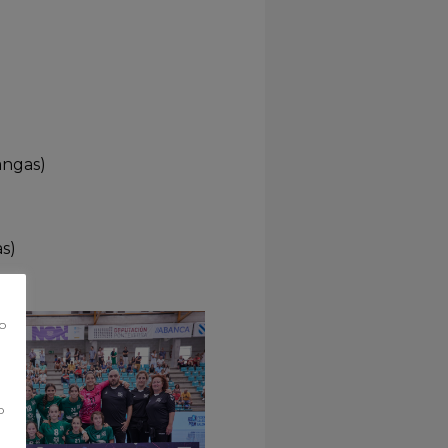
angas)
s)
co
o