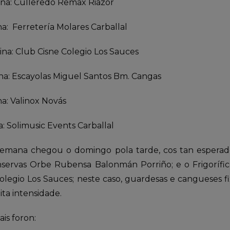
na: Culleredo Remax Riazor
a: Ferretería Molares Carballal
na: Club Cisne Colegio Los Sauces
na: Escayolas Miguel Santos Bm. Cangas
a: Valinox Novás
: Solimusic Events Carballal
 semana chegou o domingo pola tarde, cos tan esperado
nservas Orbe Rubensa Balonmán Porriño; e o Frigoríf
legio Los Sauces; neste caso, guardesas e cangueses fi
ta intensidade.
is foron: