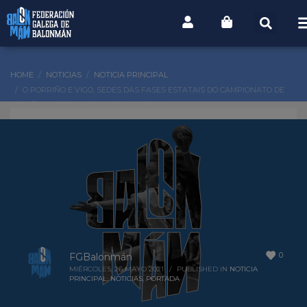
HOME
NOTICIAS
NOTICIA PRINCIPAL
O PORRIÑO E VIGO, SEDES DAS FASES ESTATAIS DO CAMPIONATO DE
ESPAÑA CADETE MASCULINO E FEMININO
0
FGBalonmán
MIÉRCOLES, 26 MAYO 2021
/
PUBLISHED IN
NOTICIA
PRINCIPAL
,
NOTICIAS
,
PORTADA