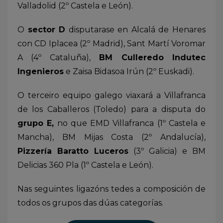
Valladolid (2º Castela e León).
O
sector D
disputarase en Alcalá de Henares
con CD Iplacea (2º Madrid), Sant Martí Voromar
A (4º Cataluña),
BM Culleredo Indutec
Ingenieros
e Zaisa Bidasoa Irún (2º Euskadi).
O terceiro equipo galego viaxará a Villafranca
de los Caballeros (Toledo) para a disputa do
grupo E,
no que EMD Villafranca (1º Castela e
Mancha), BM Mijas Costa (2º Andalucía),
Pizzería Baratto Luceros
(3º Galicia) e BM
Delicias 360 Pla (1º Castela e León).
Nas seguintes ligazóns tedes a composición de
todos os grupos das dúas categorías.