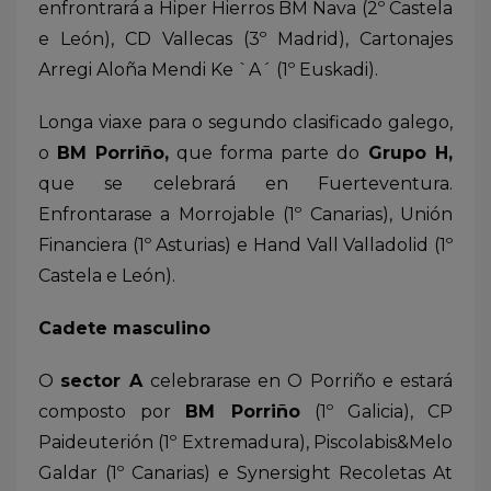
enfrontrará a Hiper Hierros BM Nava (2º Castela
e León), CD Vallecas (3º Madrid), Cartonajes
Arregi Aloña Mendi Ke `A´ (1º Euskadi).
Longa viaxe para o segundo clasificado galego,
o
BM Porriño,
que forma parte do
Grupo H,
que se celebrará en Fuerteventura.
Enfrontarase a Morrojable (1º Canarias), Unión
Financiera (1º Asturias) e Hand Vall Valladolid (1º
Castela e León).
Cadete masculino
O
sector A
celebrarase en O Porriño e estará
composto por
BM Porriño
(1º Galicia), CP
Paideuterión (1º Extremadura), Piscolabis&Melo
Galdar (1º Canarias) e Synersight Recoletas At