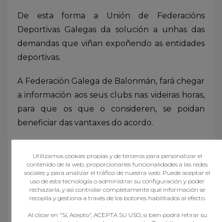
De esta forma a Unión de Federacións
Deportivas Galegas da solución a unhas das
demandas que viñan expoñendo as entidades
deportivas.
A Federación Galega de Balonmán, fará chegar
a información aos seus clubs nas videiras horas,
para que os que o consideren, se poidan
beneficiar das vantaxes do acordo.
Utilizamos cookies propias y de terceros para personalizar el
contenido de la web, proporcionarles funcionalidades a las redes
sociales y para analizar el tráfico de nuestra web. Puede aceptar el
uso de esta tecnología o administrar su configuración y poder
TAGGED UNDER:
rechazarla, y así controlar completamente qué información se
recopila y gestiona a través de los botones habilitados al efecto.
CONVENIO
Al clicar en "Sí, Acepto", ACEPTA SU USO, si bien podrá retirar su