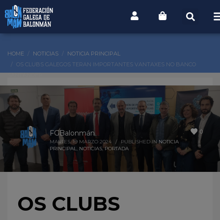
HOME
NOTICIAS
NOTICIA PRINCIPAL
OS CLUBS GALEGOS TERAN IMPORTANTES VANTAXES NO BANCO
SANTANDER
0
FGBalonmán
MARTES, 19 MARZO 2024
/
PUBLISHED IN
NOTICIA
PRINCIPAL
,
NOTICIAS
,
PORTADA
OS CLUBS