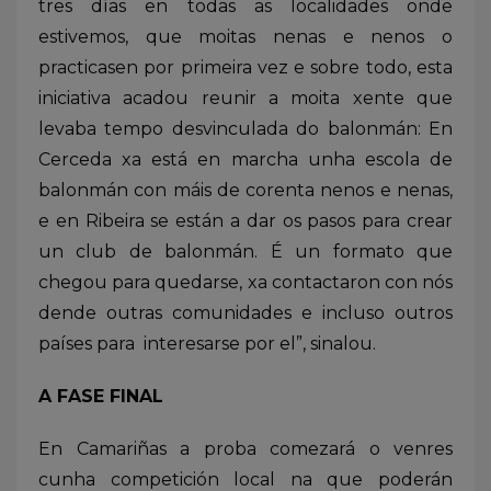
tres días en todas as localidades onde
estivemos, que moitas nenas e nenos o
practicasen por primeira vez e sobre todo, esta
iniciativa acadou reunir a moita xente que
levaba tempo desvinculada do balonmán: En
Cerceda xa está en marcha unha escola de
balonmán con máis de corenta nenos e nenas,
e en Ribeira se están a dar os pasos para crear
un club de balonmán. É un formato que
chegou para quedarse, xa contactaron con nós
dende outras comunidades e incluso outros
países para interesarse por el”, sinalou.
A FASE FINAL
En Camariñas a proba comezará o venres
cunha competición local na que poderán