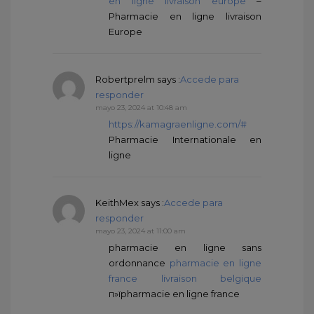
en ligne livraison europe
–
Pharmacie en ligne livraison
Europe
Robertprelm
says :
Accede para
responder
mayo 23, 2024 at 10:48 am
https://kamagraenligne.com/#
Pharmacie Internationale en
ligne
KeithMex
says :
Accede para
responder
mayo 23, 2024 at 11:00 am
pharmacie en ligne sans
ordonnance
pharmacie en ligne
france livraison belgique
п»їpharmacie en ligne france