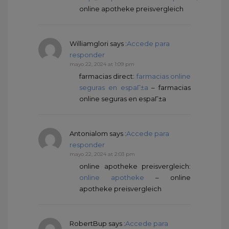
online apotheke preisvergleich
Williamglori
says :
Accede para
responder
mayo 22, 2024 at 1:09 pm
farmacias direct:
farmacias online
seguras en espaГ±a
– farmacias
online seguras en espaГ±a
Antonialom
says :
Accede para
responder
mayo 22, 2024 at 2:03 pm
online apotheke preisvergleich:
online apotheke
– online
apotheke preisvergleich
RobertBup
says :
Accede para