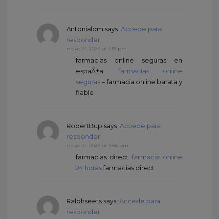
Antonialom
says :
Accede para
responder
mayo 21, 2024 at 1:19 pm
farmacias online seguras en
espaÃ±a:
farmacias online
seguras
– farmacia online barata y
fiable
RobertBup
says :
Accede para
responder
mayo 21, 2024 at 4:56 pm
farmacias direct
farmacia online
24 horas
farmacias direct
Ralphseets
says :
Accede para
responder