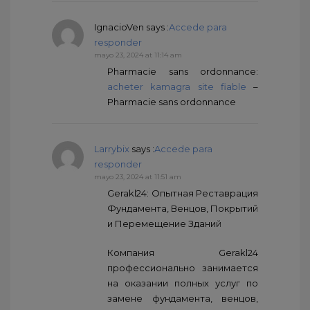
IgnacioVen
says :
Accede para
responder
mayo 23, 2024 at 11:14 am
Pharmacie sans ordonnance:
acheter kamagra site fiable
–
Pharmacie sans ordonnance
Larrybix
says :
Accede para
responder
mayo 23, 2024 at 11:51 am
Gerakl24: Опытная Реставрация
Фундамента, Венцов, Покрытий
и Перемещение Зданий
Компания Gerakl24
профессионально занимается
на оказании полных услуг по
замене фундамента, венцов,