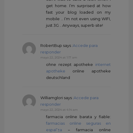
get home. I’m surprised at how
fast your blog loaded on my
mobile .. I’m not even using WIFI,
just 3G .. Anyways, superb site!
RobertBup
says :
Accede para
responder
mayo 22, 2024 at 1:17 am
ohne rezept apotheke
internet
apotheke
online apotheke
deutschland
Williamglori
says :
Accede para
responder
mayo 22, 2024 at 4:14 am
farmacia online barata y fiable:
farmacias online seguras en
espaГ±a
– farmacia online