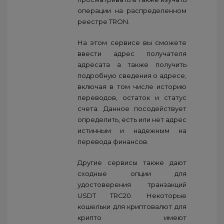
операции на распределенном
реестре TRON.
На этом сервисе вы сможете
ввести адрес получателя
адресата а также получить
подробную сведения о адресе,
включая в том числе историю
переводов, остаток и статус
счета. Данное посодействует
определить, есть или нет адрес
истинным и надежным на
перевода финансов.
Другие сервисы также дают
сходные опции для
удостоверения транзакций
USDT TRC20. Некоторые
кошельки для криптовалют для
крипто имеют