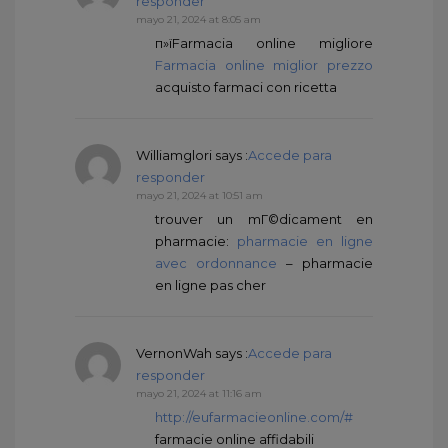
responder
mayo 21, 2024 at 8:05 am
п»їFarmacia online migliore
Farmacia online miglior prezzo
acquisto farmaci con ricetta
Williamglori
says :
Accede para
responder
mayo 21, 2024 at 10:51 am
trouver un mГ©dicament en
pharmacie:
pharmacie en ligne
avec ordonnance
– pharmacie
en ligne pas cher
VernonWah
says :
Accede para
responder
mayo 21, 2024 at 11:16 am
http://eufarmacieonline.com/#
farmacie online affidabili