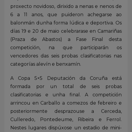
proxecto novidoso, dirixido a nenas e nenos de
6 a 11 anos, que puideron achegarse ao
balonmán dunha forma lúdica e deportiva. Os
días 19 e 20 de maio celebrarase en Camariñas
(Praza de Abastos) a Fase Final desta
competición, na que participarán os
vencedores das seis probas clasificatorias nas
categorías alevín e benxamín.
A Copa 5×5 Deputación da Coruña está
formada por un total de seis probas
clasificatorias e unha final. A competición
arrincou en Carballo a comezos de febreiro e
posteriormente desprazouse a Cerceda,
Culleredo, Pontedeume, Ribeira e Ferrol.
Nestes lugares dispúxose un estadio de mini-