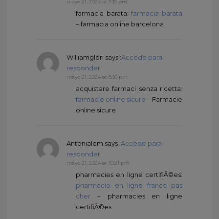
mayo 21, 2024 at 7:15 pm
farmacia barata:
farmacia barata
– farmacia online barcelona
Williamglori
says :
Accede para
responder
mayo 21, 2024 at 8:16 pm
acquistare farmaci senza ricetta:
farmacie online sicure
– Farmacie
online sicure
Antonialom
says :
Accede para
responder
mayo 21, 2024 at 10:21 pm
pharmacies en ligne certifiÃ©es:
pharmacie en ligne france pas
cher
– pharmacies en ligne
certifiÃ©es