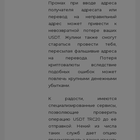
Промах при вводе адреса
получателя адресата или
перевод на неправильный
адрес может привести к
невозвратной потере ваших
USDT. Жулики также смогут
стараться провести тебя,
пересылая фальшивые адреса
на перевода. Потеря
криптовалюты вследствие
подобных ошибок может
повлечь крупными денежными
убытками.
К радости, имеются
специализированные сервисы,
позволяющие проверить
операцию USDT TRC20 до её
отправкой. Некий из числа
таких служб дает опцию
просматривать а также изучать