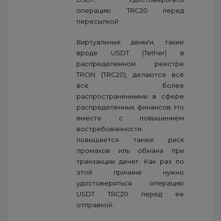
операцию TRC20 перед
пересылкой
Виртуальные деньги, такие
вроде USDT (Tether) в
распределенном реестре
TRON (TRC20), делаются всё
всё более
распространенными в сфере
распределенных финансов. Но
вместе с повышением
востребованности
повышается также риск
промахов иль обмана при
транзакции денег. Как раз по
этой причине нужно
удостоверяться операцию
USDT TRC20 перед ее
отправкой.