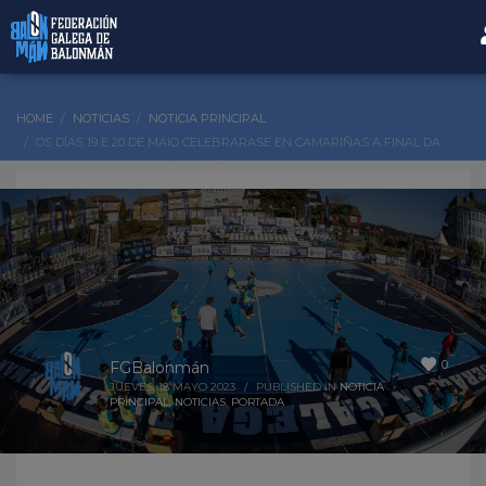
HOME
NOTICIAS
NOTICIA PRINCIPAL
OS DÍAS 19 E 20 DE MAIO CELEBRARASE EN CAMARIÑAS A FINAL DA
COPA 5X5 DEPUTACIÓN DA CORUÑA
0
FGBalonmán
JUEVES, 18 MAYO 2023
/
PUBLISHED IN
NOTICIA
PRINCIPAL
,
NOTICIAS
,
PORTADA