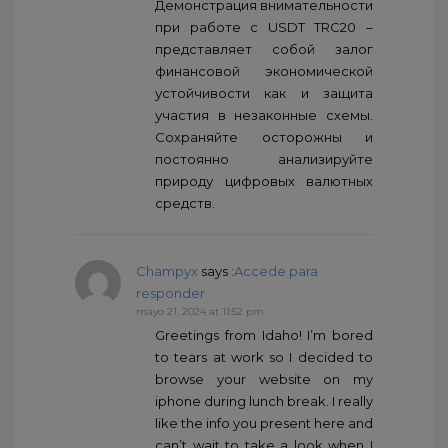
Демонстрация внимательности
при работе с USDT TRC20 –
представляет собой залог
финансовой экономической
устойчивости как и защита
участия в незаконные схемы.
Сохраняйте осторожны и
постоянно анализируйте
природу цифровых валютных
средств.
Champyx
says :
Accede para
responder
mayo 21, 2024 at 11:52 pm
Greetings from Idaho! I’m bored
to tears at work so I decided to
browse your website on my
iphone during lunch break. I really
like the info you present here and
can’t wait to take a look when I