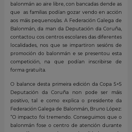
balonmán ao aire libre, con bancadas dende as
que as familias podían gozar vendo en acción
aos máis pequenos/as. A Federación Galega de
Balonmán, da man da Deputación da Coruña,
contactou cos centros escolares das diferentes
localidades, nos que se impartiron sesións de
promoción do balonmán e se presentou esta
competición, na que podían inscribirse de
forma gratuíta.
O balance desta primeira edición da Copa 5×5
Deputación da Coruña non pode ser máis
positivo, tal e como explica o presidente da
Federación Galega de Balonmán, Bruno López:
“O impacto foi tremendo. Conseguimos que o
balonmán fose o centro de atención durante