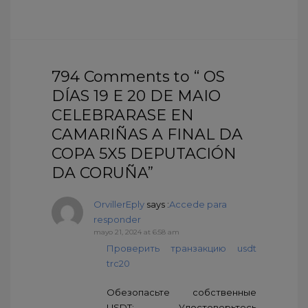
794 Comments to “ OS
DÍAS 19 E 20 DE MAIO
CELEBRARASE EN
CAMARIÑAS A FINAL DA
COPA 5X5 DEPUTACIÓN
DA CORUÑA”
OrvillerEply
says :
Accede para
responder
mayo 21, 2024 at 6:58 am
Проверить транзакцию usdt
trc20
Обезопасьте собственные
USDT: Удостоверьтесь