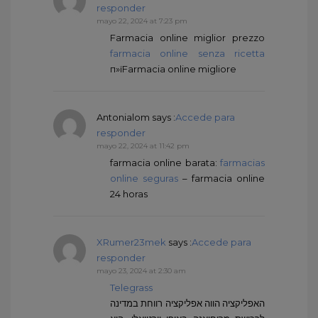
responder
mayo 22, 2024 at 7:23 pm
Farmacia online miglior prezzo
farmacia online senza ricetta
п»їFarmacia online migliore
Antonialom
says :
Accede para
responder
mayo 22, 2024 at 11:42 pm
farmacia online barata:
farmacias
online seguras
– farmacia online
24 horas
XRumer23mek
says :
Accede para
responder
mayo 23, 2024 at 2:30 am
Telegrass
האפליקציה הווה אפליקציה רווחת במדינה