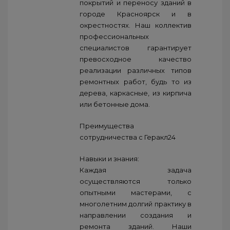
покрытий и переносу зданий в
городе Красноярск и в
окрестностях. Наш коллектив
профессиональных
специалистов гарантирует
превосходное качество
реализации различных типов
ремонтных работ, будь то из
дерева, каркасные, из кирпича
или бетонные дома.
Преимущества
сотрудничества с Геракл24
Навыки и знания:
Каждая задача
осуществляются только
опытными мастерами, с
многолетним долгий практику в
направлении создания и
ремонта зданий. Наши