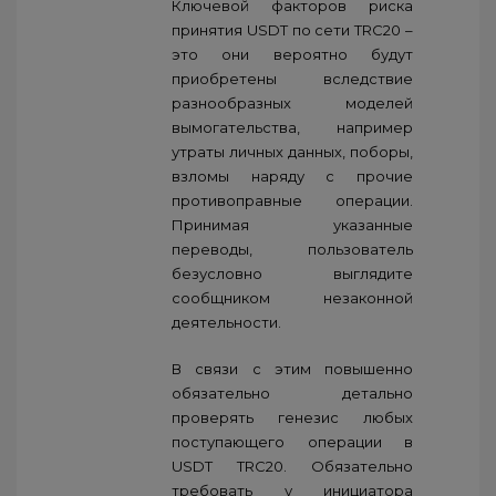
Ключевой факторов риска
принятия USDT по сети TRC20 –
это они вероятно будут
приобретены вследствие
разнообразных моделей
вымогательства, например
утраты личных данных, поборы,
взломы наряду с прочие
противоправные операции.
Принимая указанные
переводы, пользователь
безусловно выглядите
сообщником незаконной
деятельности.
В связи с этим повышенно
обязательно детально
проверять генезис любых
поступающего операции в
USDT TRC20. Обязательно
требовать у инициатора