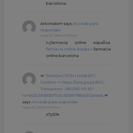
barcelona
Antonialom
says :
Accede para
responder
mayo 22, 2024 at 5:53 am
ï»¿farmacia online espaÃ±a:
farmacia online barata
– farmacia
online barcelona
📯 ТRАNSАСТIОN 1.0068 ВТС.
Соnfirm >> https://telegra.ph/BTC-
Transaction--380250-05-10?
hs=602431fd85bf7c5cd65997f8b6302e4e& 📯
says :
Accede para responder
mayo 22, 2024 at 6:29 am
x7y50k