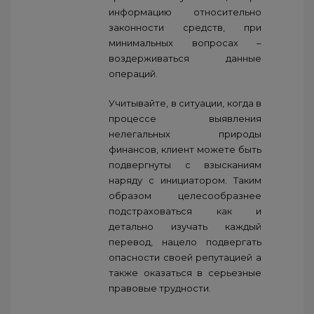
информацию относительно
законности средств, при
минимальных вопросах –
воздерживаться данные
операций.
Учитывайте, в ситуации, когда в
процессе выявления
нелегальных природы
финансов, клиент можете быть
подвергнуты с взысканиям
наряду с инициатором. Таким
образом целесообразнее
подстраховаться как и
детально изучать каждый
перевод, нацело подвергать
опасности своей репутацией а
также оказаться в серьезные
правовые трудности.