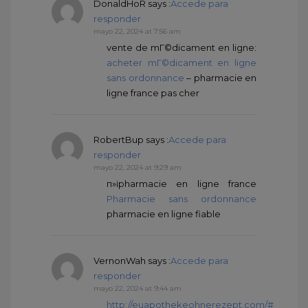
DonaldHoR
says :
Accede para
responder
mayo 22, 2024 at 7:56 am
vente de mГ©dicament en ligne:
acheter mГ©dicament en ligne
sans ordonnance
– pharmacie en
ligne france pas cher
RobertBup
says :
Accede para
responder
mayo 22, 2024 at 9:29 am
п»їpharmacie en ligne france
Pharmacie sans ordonnance
pharmacie en ligne fiable
VernonWah
says :
Accede para
responder
mayo 22, 2024 at 9:44 am
http://euapothekeohnerezept.com/#