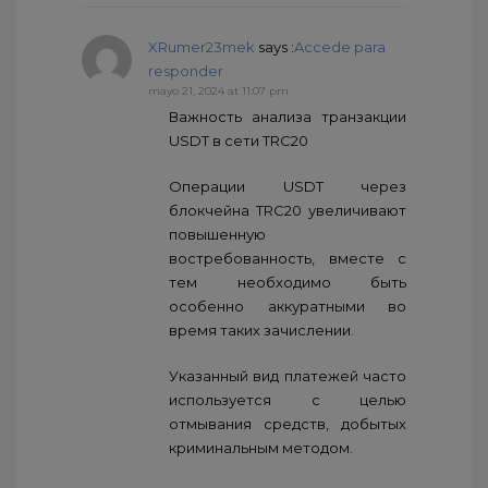
XRumer23mek
says :
Accede para
responder
mayo 21, 2024 at 11:07 pm
Важность анализа транзакции
USDT в сети TRC20
Операции USDT через
блокчейна TRC20 увеличивают
повышенную
востребованность, вместе с
тем необходимо быть
особенно аккуратными во
время таких зачислении.
Указанный вид платежей часто
используется с целью
отмывания средств, добытых
криминальным методом.