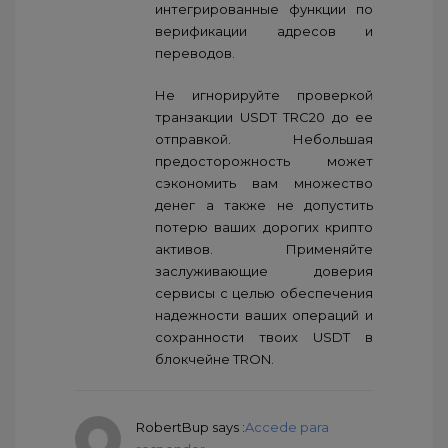
интегрированные функции по
верификации адресов и
переводов.
Не игнорируйте проверкой
транзакции USDT TRC20 до ее
отправкой. Небольшая
предосторожность может
сэкономить вам множество
денег а также не допустить
потерю ваших дорогих крипто
активов. Применяйте
заслуживающие доверия
сервисы с целью обеспечения
надежности ваших операций и
сохранности твоих USDT в
блокчейне TRON.
RobertBup
says :
Accede para