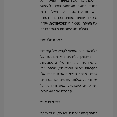
לרכישת מריחואנה באופן וירטואלי. היא
נותנת ממשק משתמש פשוט לשימוש
ומאובטח לרכישה וקבלת משלוחים מ
מוצרי מריחואנה מגוונים. בכתבה זו נסקור
את העיקרון שמאחורי הפלטפורמה, איך זו
פועלת ומה היתרונות מ השימוש בזו.
מה זו טלגראס?
טלגראס הווה אמצעי לקנייה של קנאביס
דרך היישומון טלגראם. היא מבוססת על
ערוצי תקשורת וקהילות טלגרם ספציפיות
הנקראות ״כיווני טלגראס״, שבהם ניתן
להזמין מרחב פריטי קנאביס ולקבל אלו
ישירותית למשלוח. הערוצים אלו מסודרים
לפי אזורים גאוגרפיים, במטרה להקל על
קבלתם של המשלוחים.
כיצד זה פועל?
התהליך פשוט יחסית. ראשית, יש להצטרף