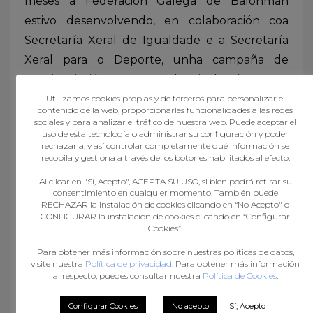
meses a Federación Galega de Balonmán
estivo desenvolvendo, en colaboración coa
Secretaría Xeral de Igualdade e a Secretaría
Xeral para o Deporte, unha campaña de
concienciación contra a violencia de xénero. No
torneo do Salnés porase punto e final a esta
Utilizamos cookies propias y de terceros para personalizar el
contenido de la web, proporcionarles funcionalidades a las redes
campaña, con camisetas e globos de cor
sociales y para analizar el tráfico de nuestra web. Puede aceptar el
uso de esta tecnología o administrar su configuración y poder
violeta, invitaremos aos afeccionados a sumarse
rechazarla, y así controlar completamente qué información se
á campaña e as e os árbitros pitarán co logo de
recopila y gestiona a través de los botones habilitados al efecto.
“NON” nas camisolas e os chifres serán de cor
Al clicar en "Sí, Acepto", ACEPTA SU USO, si bien podrá retirar su
consentimiento en cualquier momento. También puede
morada. Ademais, como xa fixemos durante
RECHAZAR la instalación de cookies clicando en “No Acepto" o
estes meses con diferentes representantes do
CONFIGURAR la instalación de cookies clicando en “Configurar
Cookies”.
balonmán galego, e os equipos participantes
Para obtener más información sobre nuestras políticas de datos,
realizarán pequenos vídeos insistindo en
visite nuestra
Política de privacidad
. Para obtener más información
valores fundamentais como respecto,
al respecto, puedes consultar nuestra
Política de Cookies
.
educación e igualdade, para loitar contra esta
Configurar Cookies
No acepto
Sí, Acepto