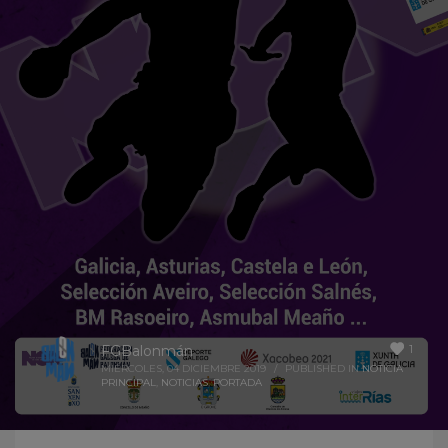
1
FGBalonmán
MIÉRCOLES, 04 DICIEMBRE 2019
/
PUBLISHED IN
NOTICIA
PRINCIPAL
,
NOTICIAS
,
PORTADA