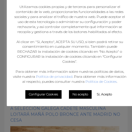
Utilizamos cookies propias y de terceros para personalizar el
contenido de la web, proporcionarles funcionalidades a las redes
sociales y para analizar el tráfico de nuestra web. Puede aceptar el
FEDERACIÓN GALEGA DE BALONMÁN: TEMPADA
uso de esta tecnología o administrar su configuración y poder
2019/20
rechazarla, y así controlar completamente qué información se
recopila y gestiona a través de los botones habilitados al efecto.
Al clicar en "Sí, Acepto", ACEPTA SU USO, si bien podrá retirar su
consentimiento en cualquier momento. También puede
RECHAZAR la instalación de cookies clicando en “No Acepto" o
CONFIGURAR la instalación de cookies clicando en “Configurar
Cookies”.
Para obtener más información sobre nuestras políticas de datos,
visite nuestra
Política de privacidad
. Para obtener más información
al respecto, puedes consultar nuestra
Política de Cookies
.
Configurar Cookies
No acepto
Sí, Acepto
A SELECCIÓN GALEGA CADETE MASCULINA
LOITARÁ MAÑÁ POLO BRONCE ANTE MADRID NO
CESA