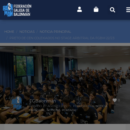
HOME
NOTICIAS
NOTICIA PRINCIPAL
PRETO DE CEN COLEXIADOS NO STAGE ARBITRAL DA FGBM 22/23
0
FGBalonmán
SÁBADO, 27 AGOSTO 2022
/
PUBLISHED IN
NOTICIA
PRINCIPAL
,
NOTICIAS
,
PORTADA